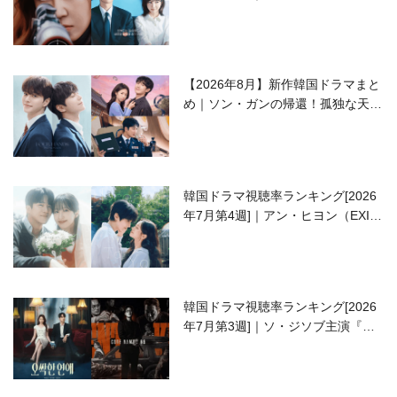
ラブコメがついに最終回！
【2026年8月】新作韓国ドラマまと
め｜ソン・ガンの帰還！孤独な天才
高校生ピアニスト役
韓国ドラマ視聴率ランキング[2026
年7月第4週]｜アン・ヒヨン（EXID
ハニ）復帰作『愛が来る』に注目！
韓国ドラマ視聴率ランキング[2026
年7月第3週]｜ソ・ジソブ主演『エ
ージェント・キム』が勢い加速！