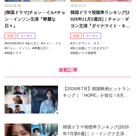
2025.08.08
2025.11.17
[韓国ドラマ]チョン・イル×チョ
韓国ドラマ視聴率ランキング[2
ン・インソン主演『華麗な
025年11月2週目]｜チャン・ギ
日々』
ヨン主演『ダイナマイト・キ
ス』がランクイン！
注目
エンタメ
注目
エンタメ
KBSWORLD
あらすじ
チョン・イル
ダイナマイト・キス
チョン・インソン
華麗な日々
私と結婚してくれますか？
韓国ドラマ
韓国ドラマ視聴率
連載記事
【2026年7月】韓国映画ヒットラン
キング｜『HOPE』が首位！8月公
開の注目作は？
韓国ドラマ視聴率ランキング[2026
年7月第5週]｜ソ・イングク主演の