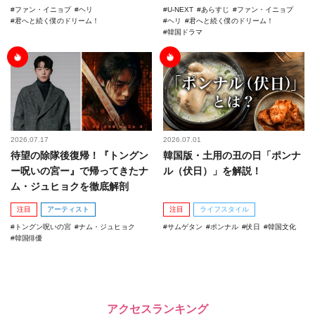
ファン・イニョプ
ヘリ
U-NEXT
あらすじ
ファン・イニョプ
君へと続く僕のドリーム！
ヘリ
君へと続く僕のドリーム！
韓国ドラマ
2026.07.17
2026.07.01
待望の除隊後復帰！『トングン
韓国版・土用の丑の日「ポンナ
ー呪いの宮ー』で帰ってきたナ
ル（伏日）」を解説！
ム・ジュヒョクを徹底解剖
注目
アーティスト
注目
ライフスタイル
トングン呪いの宮
ナム・ジュヒョク
サムゲタン
ポンナル
伏日
韓国文化
韓国俳優
アクセスランキング