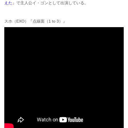
えた
』で主人公イ・ゴンとして出演している。
スホ（EXO）『点線面（1 to 3）』