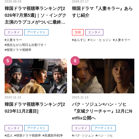
2026.08.03
2026.07.17
韓国ドラマ視聴率ランキング[2
韓国ドラマ『人妻キラー』あら
026年7月第5週]｜ソ・イングク
すじ紹介
主演のラブコメがついに最終
回！
エンタメ
アーティスト
注目
エンタメ
人妻キラー
あらすじ
コン・ヒョジン
人妻キラー
残念ながら明日も出勤です！
韓国ドラマ視聴率
2023.11.13
2023.11.13
韓国ドラマ視聴率ランキング[2
パク・ソジュン×ハン・ソヒ
023年11月2週目]
『京城クリーチャー』12月にN
etflix公開へ
エンタメ
アーティスト
エンタメ
アーティスト
恋人
韓国ドラマ視聴率
高麗契丹戦争
パク･ソジュン
ハン・ソヒ