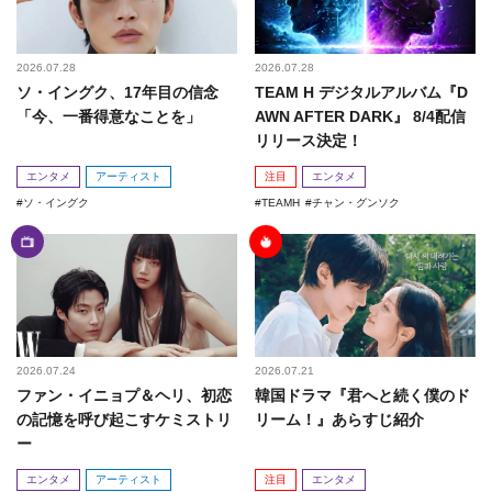
2026.07.28
2026.07.28
ソ・イングク、17年目の信念
TEAM H デジタルアルバム『D
「今、一番得意なことを」
AWN AFTER DARK』 8/4配信
リリース決定！
エンタメ
アーティスト
注目
エンタメ
ソ・イングク
TEAMH
チャン・グンソク
2026.07.24
2026.07.21
ファン・イニョプ＆ヘリ、初恋
韓国ドラマ『君へと続く僕のド
の記憶を呼び起こすケミストリ
リーム！』あらすじ紹介
ー
エンタメ
アーティスト
注目
エンタメ