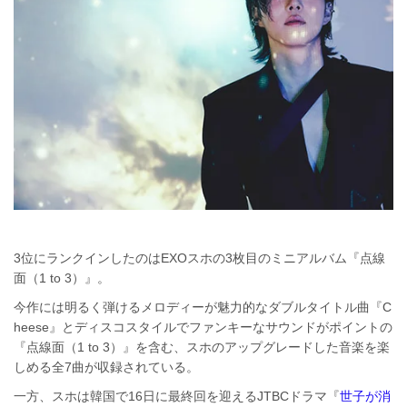
3位にランクインしたのはEXOスホの3枚目のミニアルバム『点線
面（1 to 3）』。
今作には明るく弾けるメロディーが魅力的なダブルタイトル曲『C
heese』とディスコスタイルでファンキーなサウンドがポイントの
『点線面（1 to 3）』を含む、スホのアップグレードした音楽を楽
しめる全7曲が収録されている。
一方、スホは韓国で16日に最終回を迎えるJTBCドラマ『
世子が消