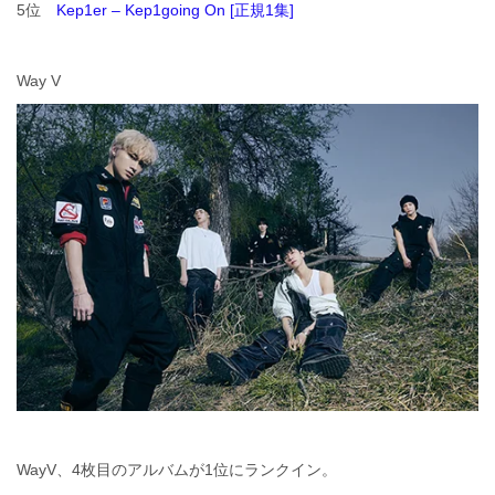
5位
Kep1er – Kep1going On [正規1集]
Way V
WayV、4枚目のアルバムが1位にランクイン。