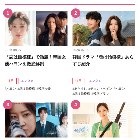
2026.08.07
2026.07.20
『恋は飴模様』で話題！韓国女
韓国ドラマ『恋は飴模様』あら
優ハヨンを徹底解剖
すじ紹介
注目
エンタメ
注目
エンタメ
ハヨン
恋は飴模様
韓国女優
あらすじ
チョン・ヘイン
ハヨン
恋は飴模様
韓国ドラマ