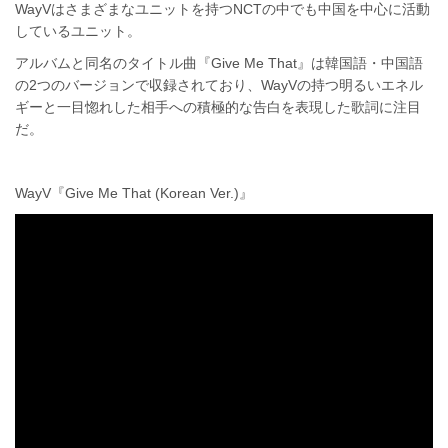
WayVはさまざまなユニットを持つNCTの中でも中国を中心に活動
しているユニット。
アルバムと同名のタイトル曲『Give Me That』は韓国語・中国語
の2つのバージョンで収録されており、WayVの持つ明るいエネル
ギーと一目惚れした相手への積極的な告白を表現した歌詞に注目
だ。
WayV『Give Me That (Korean Ver.)』