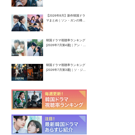
グク主演のラブコメがついに
最終回！
【2026年8月】新作韓国ドラ
マまとめ｜ソン・ガンの帰
還！孤独な天才高校生ピアニ
スト役
韓国ドラマ視聴率ランキング
[2026年7月第4週]｜アン・ヒ
ヨン（EXID ハニ）復帰作
『愛が来る』に注目！
韓国ドラマ視聴率ランキング
[2026年7月第3週]｜ソ・ジソ
ブ主演『エージェント・キ
ム』が勢い加速！