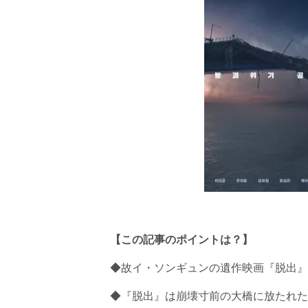
【この記事のポイントは？】
◆故イ・ソンギュンの遺作映画『脱出』
◆『脱出』は崩壊寸前の大橋に放たれた