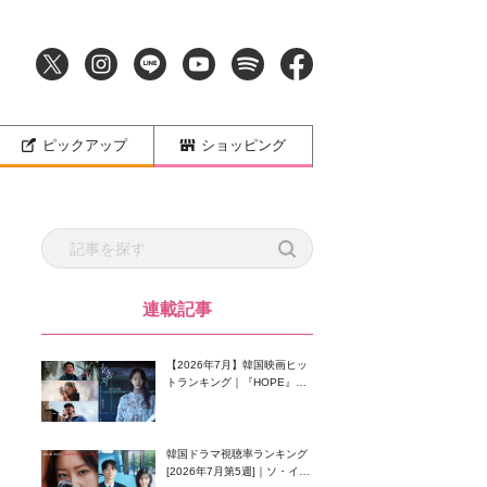
ピックアップ
ショッピング
連載記事
【2026年7月】韓国映画ヒッ
トランキング｜『HOPE』が
首位！8月公開の注目作は？
韓国ドラマ視聴率ランキング
[2026年7月第5週]｜ソ・イン