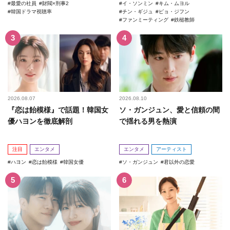
最愛の社員
財閥×刑事2
イ・ソンミン
キム・ムヨル
韓国ドラマ視聴率
チン・ギジュ
ピョ・ジフン
ファンミーティング
鉄槌教師
2026.08.07
2026.08.10
『恋は飴模様』で話題！韓国女
ソ・ガンジュン、愛と信頼の間
優ハヨンを徹底解剖
で揺れる男を熱演
注目
エンタメ
エンタメ
アーティスト
ハヨン
恋は飴模様
韓国女優
ソ・ガンジュン
君以外の恋愛