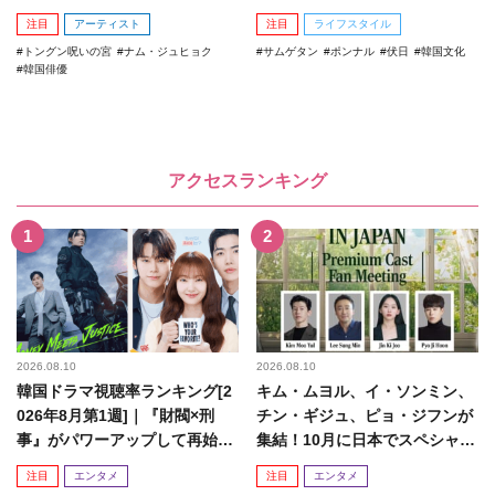
注目
アーティスト
注目
ライフスタイル
トングン呪いの宮
ナム・ジュヒョク
サムゲタン
ポンナル
伏日
韓国文化
韓国俳優
アクセスランキング
2026.08.10
2026.08.10
韓国ドラマ視聴率ランキング[2
キム・ムヨル、イ・ソンミン、
026年8月第1週]｜『財閥×刑
チン・ギジュ、ピョ・ジフンが
事』がパワーアップして再始
集結！10月に日本でスペシャル
動！
ファンミーティング開催決...
注目
エンタメ
注目
エンタメ