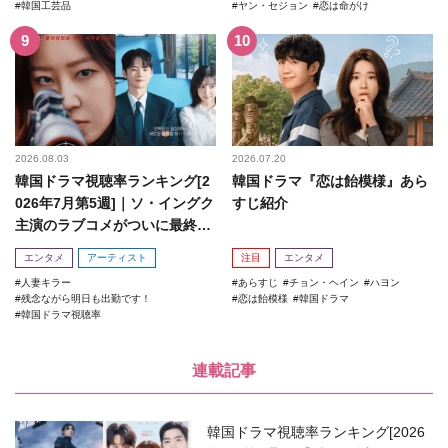
韓国工芸品
ヤン・セジョン
恋は命がけ
2026.08.03
2026.07.20
韓国ドラマ視聴率ランキング[2
韓国ドラマ『恋は飴模様』あら
026年7月第5週]｜ソ・イングク
すじ紹介
主演のラブコメがついに最終
回！
エンタメ
アーティスト
注目
エンタメ
人妻キラー
あらすじ
チョン・ヘイン
ハヨン
残念ながら明日も出勤です！
恋は飴模様
韓国ドラマ
韓国ドラマ視聴率
連載記事
韓国ドラマ視聴率ランキング[2026