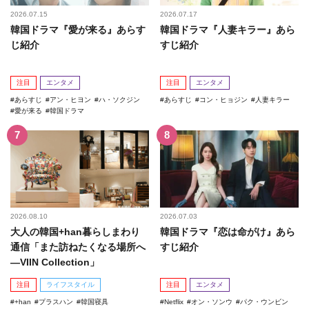
2026.07.15
2026.07.17
韓国ドラマ『愛が来る』あらす
韓国ドラマ『人妻キラー』あら
じ紹介
すじ紹介
注目
エンタメ
注目
エンタメ
あらすじ
アン・ヒヨン
ハ・ソクジン
あらすじ
コン・ヒョジン
人妻キラー
愛が来る
韓国ドラマ
2026.08.10
2026.07.03
大人の韓国+han暮らしまわり
韓国ドラマ『恋は命がけ』あら
通信「また訪ねたくなる場所へ
すじ紹介
―VIIN Collection」
注目
ライフスタイル
注目
エンタメ
+han
プラスハン
韓国寝具
Netflix
オン・ソンウ
パク・ウンビン