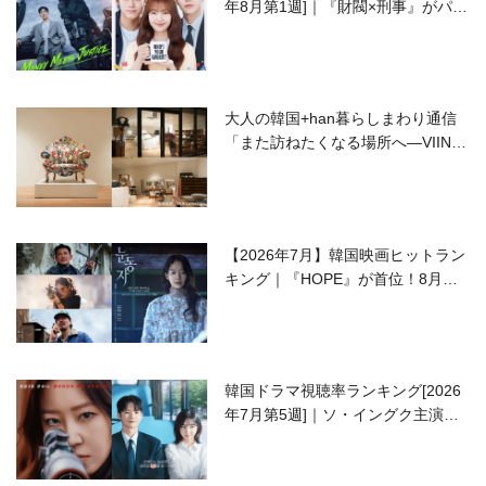
年8月第1週]｜『財閥×刑事』がパワ
ーアップして再始動！
大人の韓国+han暮らしまわり通信
「また訪ねたくなる場所へ―VIIN C
ollection」
【2026年7月】韓国映画ヒットラン
キング｜『HOPE』が首位！8月公
開の注目作は？
韓国ドラマ視聴率ランキング[2026
年7月第5週]｜ソ・イングク主演の
ラブコメがついに最終回！