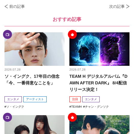
前の記事
次の記事
おすすめ記事
2026.07.28
2026.07.28
ソ・イングク、17年目の信念
TEAM H デジタルアルバム『D
「今、一番得意なことを」
AWN AFTER DARK』 8/4配信
リリース決定！
エンタメ
アーティスト
注目
エンタメ
ソ・イングク
TEAMH
チャン・グンソク