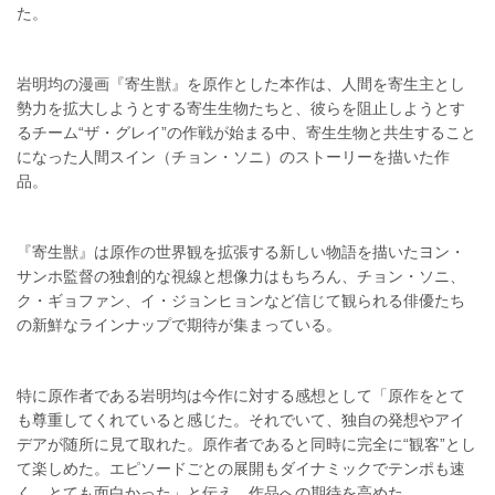
た。
岩明均の漫画『寄生獣』を原作とした本作は、人間を寄生主とし
勢力を拡大しようとする寄生生物たちと、彼らを阻止しようとす
るチーム“ザ・グレイ”の作戦が始まる中、寄生生物と共生すること
になった人間スイン（チョン・ソニ）のストーリーを描いた作
品。
『寄生獣』は原作の世界観を拡張する新しい物語を描いたヨン・
サンホ監督の独創的な視線と想像力はもちろん、チョン・ソニ、
ク・ギョファン、イ・ジョンヒョンなど信じて観られる俳優たち
の新鮮なラインナップで期待が集まっている。
特に原作者である岩明均は今作に対する感想として「原作をとて
も尊重してくれていると感じた。それでいて、独自の発想やアイ
デアが随所に見て取れた。原作者であると同時に完全に“観客”とし
て楽しめた。エピソードごとの展開もダイナミックでテンポも速
く、とても面白かった」と伝え、作品への期待を高めた。