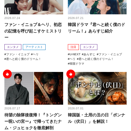
2026.07.24
2026.07.21
ファン・イニョプ＆ヘリ、初恋
韓国ドラマ『君へと続く僕のド
の記憶を呼び起こすケミストリ
リーム！』あらすじ紹介
ー
エンタメ
アーティスト
注目
エンタメ
ファン・イニョプ
ヘリ
U-NEXT
あらすじ
ファン・イニョプ
君へと続く僕のドリーム！
ヘリ
君へと続く僕のドリーム！
韓国ドラマ
2026.07.17
2026.07.01
待望の除隊後復帰！『トングン
韓国版・土用の丑の日「ポンナ
ー呪いの宮ー』で帰ってきたナ
ル（伏日）」を解説！
ム・ジュヒョクを徹底解剖