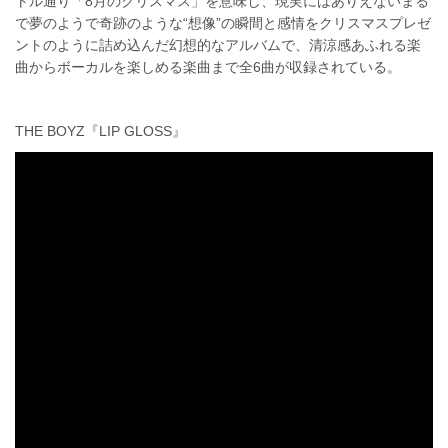
トル通り「8月のクリスマス」を意味し、現実にはありえないまる
で夢のようで奇跡のような“想像”の瞬間と感情をクリスマスプレゼ
ントのように詰め込んだ幻想的なアルバムで、清涼感あふれる楽
曲からボーカルを楽しめる楽曲まで全6曲が収録されている。
THE BOYZ『LIP GLOSS』