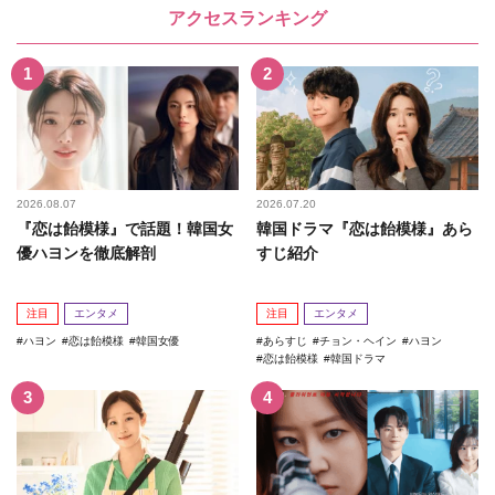
アクセスランキング
2026.08.07
2026.07.20
『恋は飴模様』で話題！韓国女
韓国ドラマ『恋は飴模様』あら
優ハヨンを徹底解剖
すじ紹介
注目
エンタメ
注目
エンタメ
ハヨン
恋は飴模様
韓国女優
あらすじ
チョン・ヘイン
ハヨン
恋は飴模様
韓国ドラマ