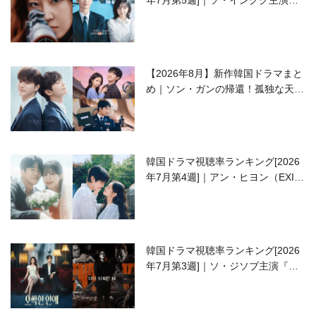
年7月第5週]｜ソ・イングク主演の
ラブコメがついに最終回！
【2026年8月】新作韓国ドラマまと
め｜ソン・ガンの帰還！孤独な天才
高校生ピアニスト役
韓国ドラマ視聴率ランキング[2026
年7月第4週]｜アン・ヒヨン（EXID
ハニ）復帰作『愛が来る』に注目！
韓国ドラマ視聴率ランキング[2026
年7月第3週]｜ソ・ジソブ主演『エ
ージェント・キム』が勢い加速！