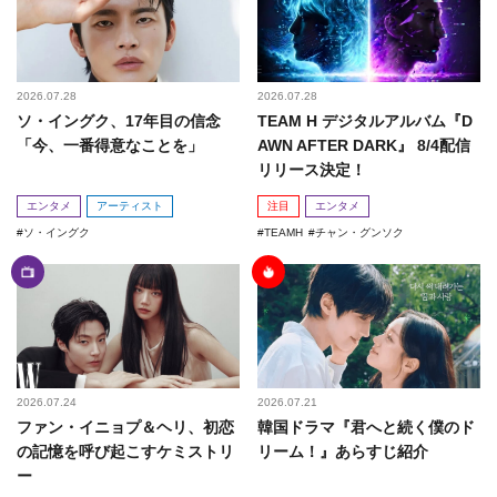
2026.07.28
2026.07.28
ソ・イングク、17年目の信念
TEAM H デジタルアルバム『D
「今、一番得意なことを」
AWN AFTER DARK』 8/4配信
リリース決定！
エンタメ
アーティスト
注目
エンタメ
ソ・イングク
TEAMH
チャン・グンソク
2026.07.24
2026.07.21
ファン・イニョプ＆ヘリ、初恋
韓国ドラマ『君へと続く僕のド
の記憶を呼び起こすケミストリ
リーム！』あらすじ紹介
ー