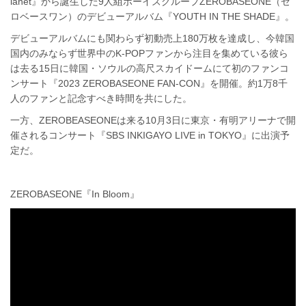
lanet』から誕生した9人組ボーイズグループZEROBASEONE（ゼ
ロベースワン）のデビューアルバム『YOUTH IN THE SHADE』。
デビューアルバムにも関わらず初動売上180万枚を達成し、今韓国
国内のみならず世界中のK-POPファンから注目を集めている彼ら
は去る15日に韓国・ソウルの高尺スカイドームにて初のファンコ
ンサート『2023 ZEROBASEONE FAN-CON』を開催。約1万8千
人のファンと記念すべき時間を共にした。
一方、ZEROBEASEONEは来る10月3日に東京・有明アリーナで開
催されるコンサート『SBS INKIGAYO LIVE in TOKYO』に出演予
定だ。
ZEROBASEONE『In Bloom』