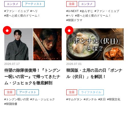
エンタメ
アーティスト
注目
エンタメ
ファン・イニョプ
ヘリ
U-NEXT
あらすじ
ファン・イニョプ
君へと続く僕のドリーム！
ヘリ
君へと続く僕のドリーム！
韓国ドラマ
2026.07.17
2026.07.01
待望の除隊後復帰！『トングン
韓国版・土用の丑の日「ポンナ
ー呪いの宮ー』で帰ってきたナ
ル（伏日）」を解説！
ム・ジュヒョクを徹底解剖
注目
アーティスト
注目
ライフスタイル
トングン呪いの宮
ナム・ジュヒョク
サムゲタン
ポンナル
伏日
韓国文化
韓国俳優