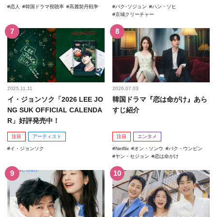
恋人
韓国ドラマ視聴率
高麗契丹戦争
パク･ソジュン
ハン・ソヒ
京城クリーチャー
2025.11.11
2026.07.03
イ・ジョンソク「2026 LEE JO
韓国ドラマ『恋は命がけ』あら
NG SUK OFFICIAL CALENDA
すじ紹介
R」好評発売中！
注目
アーティスト
注目
エンタメ
イ・ジョンソク
Netflix
オン・ソンウ
パク・ウンビン
ヤン・セジョン
恋は命がけ