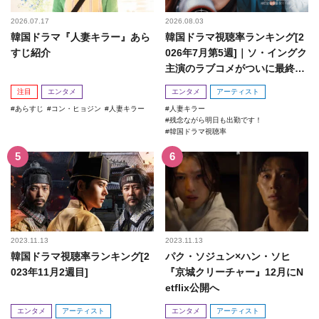
2026.07.17
2026.08.03
韓国ドラマ『人妻キラー』あら
韓国ドラマ視聴率ランキング[2
すじ紹介
026年7月第5週]｜ソ・イングク
主演のラブコメがついに最終
回！
注目
エンタメ
エンタメ
アーティスト
あらすじ
コン・ヒョジン
人妻キラー
人妻キラー
残念ながら明日も出勤です！
韓国ドラマ視聴率
2023.11.13
2023.11.13
韓国ドラマ視聴率ランキング[2
パク・ソジュン×ハン・ソヒ
023年11月2週目]
『京城クリーチャー』12月にN
etflix公開へ
エンタメ
アーティスト
エンタメ
アーティスト