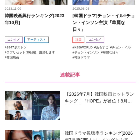
2023.11.09
2025.08.08
韓国映画興行ランキング[2023
[韓国ドラマ]チョン・イル×チョ
年10月]
ン・インソン主演『華麗な
日々』
エンタメ
アーティスト
注目
エンタメ
1947ボストン
KBSWORLD
あらすじ
チョン・イル
ラブリセット 30日後、離婚します
チョン・インソン
華麗な日々
韓国映画
韓国ドラマ
連載記事
【2026年7月】韓国映画ヒットラン
キング｜『HOPE』が首位！8月公
開の注目作は？
韓国ドラマ視聴率ランキング[2026