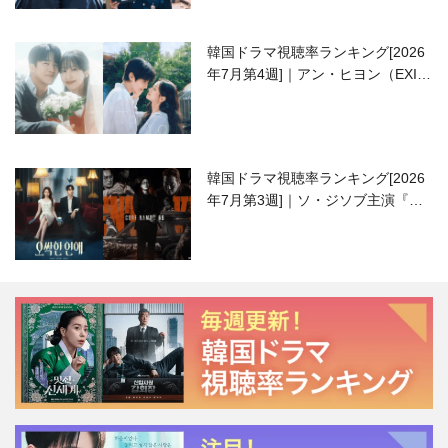
韓国ドラマ視聴率ランキング[2026
年7月第4週]｜アン・ヒヨン（EXID
ハニ）復帰作『愛が来る』に注目！
韓国ドラマ視聴率ランキング[2026
年7月第3週]｜ソ・ジソブ主演『エ
ージェント・キム』が勢い加速！