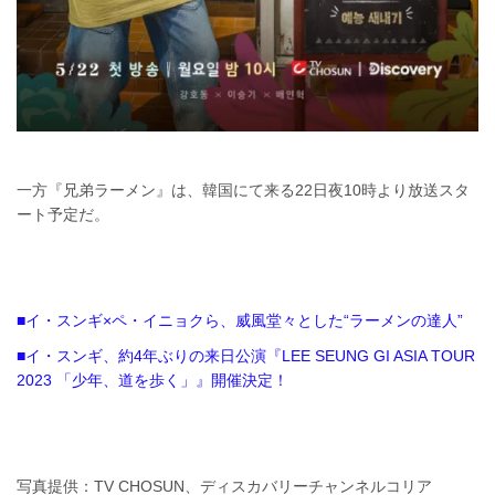
一方『兄弟ラーメン』は、韓国にて来る22日夜10時より放送スタ
ート予定だ。
■イ・スンギ×ペ・イニョクら、威風堂々とした“ラーメンの達人”
■イ・スンギ、約4年ぶりの来日公演『LEE SEUNG GI ASIA TOUR
2023 「少年、道を歩く」』開催決定！
写真提供：TV CHOSUN、ディスカバリーチャンネルコリア