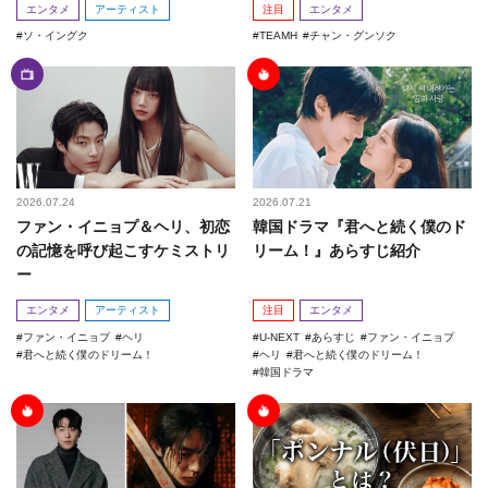
エンタメ
アーティスト
注目
エンタメ
ソ・イングク
TEAMH
チャン・グンソク
2026.07.24
2026.07.21
ファン・イニョプ＆ヘリ、初恋
韓国ドラマ『君へと続く僕のド
の記憶を呼び起こすケミストリ
リーム！』あらすじ紹介
ー
エンタメ
アーティスト
注目
エンタメ
ファン・イニョプ
ヘリ
U-NEXT
あらすじ
ファン・イニョプ
君へと続く僕のドリーム！
ヘリ
君へと続く僕のドリーム！
韓国ドラマ