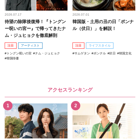
2026.07.17
2026.07.01
待望の除隊後復帰！『トングン
韓国版・土用の丑の日「ポンナ
ー呪いの宮ー』で帰ってきたナ
ル（伏日）」を解説！
ム・ジュヒョクを徹底解剖
注目
アーティスト
注目
ライフスタイル
トングン呪いの宮
ナム・ジュヒョク
サムゲタン
ポンナル
伏日
韓国文化
韓国俳優
アクセスランキング