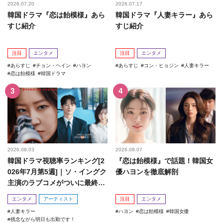
2026.07.20
2026.07.17
韓国ドラマ『恋は飴模様』あら
韓国ドラマ『人妻キラー』あら
すじ紹介
すじ紹介
注目
エンタメ
注目
エンタメ
あらすじ
チョン・ヘイン
ハヨン
あらすじ
コン・ヒョジン
人妻キラー
恋は飴模様
韓国ドラマ
2026.08.03
2026.08.07
韓国ドラマ視聴率ランキング[2
『恋は飴模様』で話題！韓国女
026年7月第5週]｜ソ・イングク
優ハヨンを徹底解剖
主演のラブコメがついに最終
回！
エンタメ
アーティスト
注目
エンタメ
人妻キラー
ハヨン
恋は飴模様
韓国女優
残念ながら明日も出勤です！