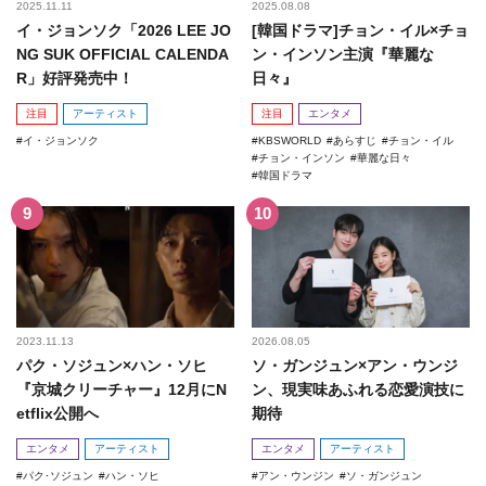
2025.11.11
2025.08.08
イ・ジョンソク「2026 LEE JO
[韓国ドラマ]チョン・イル×チョ
NG SUK OFFICIAL CALENDA
ン・インソン主演『華麗な
R」好評発売中！
日々』
注目
アーティスト
注目
エンタメ
イ・ジョンソク
KBSWORLD
あらすじ
チョン・イル
チョン・インソン
華麗な日々
韓国ドラマ
2023.11.13
2026.08.05
パク・ソジュン×ハン・ソヒ
ソ・ガンジュン×アン・ウンジ
『京城クリーチャー』12月にN
ン、現実味あふれる恋愛演技に
etflix公開へ
期待
エンタメ
アーティスト
エンタメ
アーティスト
パク･ソジュン
ハン・ソヒ
アン・ウンジン
ソ・ガンジュン