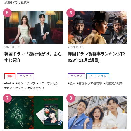
韓国ドラマ視聴率
2026.07.03
2023.11.13
韓国ドラマ『恋は命がけ』あら
韓国ドラマ視聴率ランキング[2
すじ紹介
023年11月2週目]
注目
エンタメ
エンタメ
アーティスト
Netflix
オン・ソンウ
パク・ウンビン
恋人
韓国ドラマ視聴率
高麗契丹戦争
ヤン・セジョン
恋は命がけ