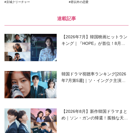
京城クリーチャー
君以外の恋愛
連載記事
【2026年7月】韓国映画ヒットラン
キング｜『HOPE』が首位！8月公
開の注目作は？
韓国ドラマ視聴率ランキング[2026
年7月第5週]｜ソ・イングク主演の
ラブコメがついに最終回！
【2026年8月】新作韓国ドラマまと
め｜ソン・ガンの帰還！孤独な天才
高校生ピアニスト役