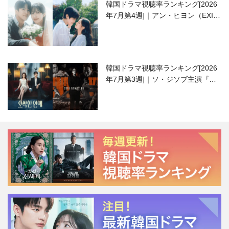
韓国ドラマ視聴率ランキング[2026
年7月第4週]｜アン・ヒヨン（EXID
ハニ）復帰作『愛が来る』に注目！
韓国ドラマ視聴率ランキング[2026
年7月第3週]｜ソ・ジソブ主演『エ
ージェント・キム』が勢い加速！