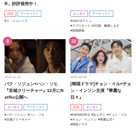
R」好評発売中！
注目
アーティスト
エンタメ
アーティスト
イ・ジョンソク
1947ボストン
ラブリセット 30日後、離婚します
韓国映画
2023.11.13
2025.08.08
パク・ソジュン×ハン・ソヒ
[韓国ドラマ]チョン・イル×チョ
『京城クリーチャー』12月にN
ン・インソン主演『華麗な
etflix公開へ
日々』
エンタメ
アーティスト
注目
エンタメ
パク･ソジュン
ハン・ソヒ
KBSWORLD
あらすじ
チョン・イル
京城クリーチャー
チョン・インソン
華麗な日々
韓国ドラマ