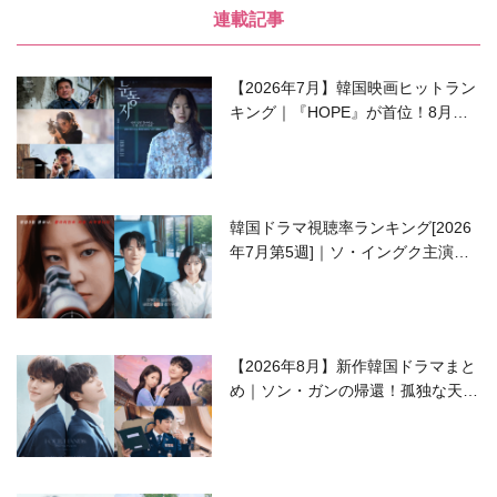
連載記事
【2026年7月】韓国映画ヒットラン
キング｜『HOPE』が首位！8月公
開の注目作は？
韓国ドラマ視聴率ランキング[2026
年7月第5週]｜ソ・イングク主演の
ラブコメがついに最終回！
【2026年8月】新作韓国ドラマまと
め｜ソン・ガンの帰還！孤独な天才
高校生ピアニスト役