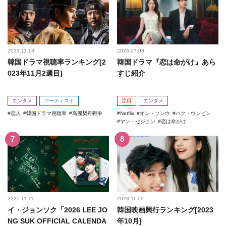
2023.11.13
2026.07.03
韓国ドラマ視聴率ランキング[2
韓国ドラマ『恋は命がけ』あら
023年11月2週目]
すじ紹介
エンタメ
アーティスト
注目
エンタメ
恋人
韓国ドラマ視聴率
高麗契丹戦争
Netflix
オン・ソンウ
パク・ウンビン
ヤン・セジョン
恋は命がけ
2025.11.11
2023.11.09
イ・ジョンソク「2026 LEE JO
韓国映画興行ランキング[2023
NG SUK OFFICIAL CALENDA
年10月]