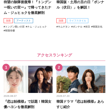
待望の除隊後復帰！『トングン
韓国版・土用の丑の日「ポンナ
ー呪いの宮ー』で帰ってきたナ
ル（伏日）」を解説！
ム・ジュヒョクを徹底解剖
注目
アーティスト
注目
ライフスタイル
トングン呪いの宮
ナム・ジュヒョク
サムゲタン
ポンナル
伏日
韓国文化
韓国俳優
アクセスランキング
2026.08.07
2026.07.20
『恋は飴模様』で話題！韓国女
韓国ドラマ『恋は飴模様』あら
優ハヨンを徹底解剖
すじ紹介