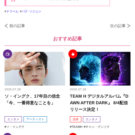
ドリーム
パク･ソジュン
前の記事
次の記事
おすすめ記事
2026.07.28
2026.07.28
ソ・イングク、17年目の信念
TEAM H デジタルアルバム『D
「今、一番得意なことを」
AWN AFTER DARK』 8/4配信
リリース決定！
エンタメ
アーティスト
注目
エンタメ
ソ・イングク
TEAMH
チャン・グンソク