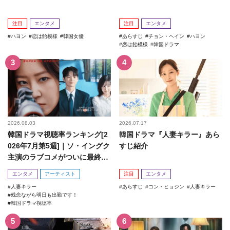
注目
エンタメ
注目
エンタメ
ハヨン
恋は飴模様
韓国女優
あらすじ
チョン・ヘイン
ハヨン
恋は飴模様
韓国ドラマ
2026.08.03
2026.07.17
韓国ドラマ視聴率ランキング[2
韓国ドラマ『人妻キラー』あら
026年7月第5週]｜ソ・イングク
すじ紹介
主演のラブコメがついに最終
回！
エンタメ
アーティスト
注目
エンタメ
人妻キラー
あらすじ
コン・ヒョジン
人妻キラー
残念ながら明日も出勤です！
韓国ドラマ視聴率