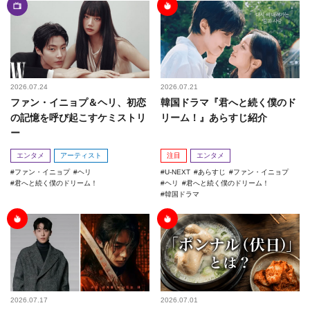
2026.07.24
2026.07.21
ファン・イニョプ＆ヘリ、初恋
韓国ドラマ『君へと続く僕のド
の記憶を呼び起こすケミストリ
リーム！』あらすじ紹介
ー
エンタメ
アーティスト
注目
エンタメ
ファン・イニョプ
ヘリ
U-NEXT
あらすじ
ファン・イニョプ
君へと続く僕のドリーム！
ヘリ
君へと続く僕のドリーム！
韓国ドラマ
2026.07.17
2026.07.01