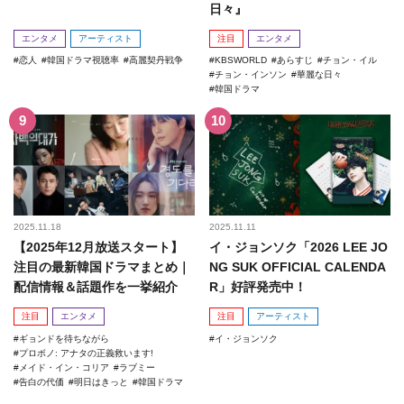
日々』
エンタメ
アーティスト
注目
エンタメ
恋人
韓国ドラマ視聴率
高麗契丹戦争
KBSWORLD
あらすじ
チョン・イル
チョン・インソン
華麗な日々
韓国ドラマ
2025.11.18
2025.11.11
【2025年12月放送スタート】
イ・ジョンソク「2026 LEE JO
注目の最新韓国ドラマまとめ｜
NG SUK OFFICIAL CALENDA
配信情報＆話題作を一挙紹介
R」好評発売中！
注目
エンタメ
注目
アーティスト
ギョンドを待ちながら
イ・ジョンソク
プロボノ: アナタの正義救います!
メイド・イン・コリア
ラブミー
告白の代価
明日はきっと
韓国ドラマ