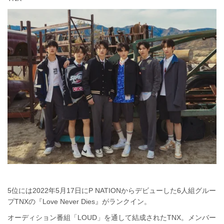
5位には2022年5月17日にP NATIONからデビューした6人組グルー
プTNXの『Love Never Dies』がランクイン。
オーディション番組「LOUD」を通して結成されたTNX。メンバー