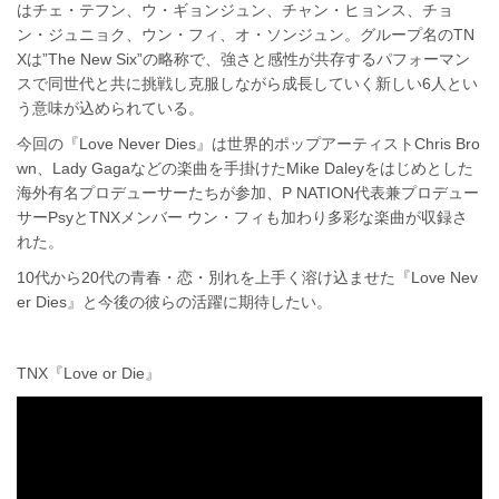
はチェ・テフン、ウ・ギョンジュン、チャン・ヒョンス、チョ
ン・ジュニョク、ウン・フィ、オ・ソンジュン。グループ名のTN
Xは”The New Six”の略称で、強さと感性が共存するパフォーマン
スで同世代と共に挑戦し克服しながら成長していく新しい6人とい
う意味が込められている。
今回の『Love Never Dies』は世界的ポップアーティストChris Bro
wn、Lady Gagaなどの楽曲を手掛けたMike Daleyをはじめとした
海外有名プロデューサーたちが参加、P NATION代表兼プロデュー
サーPsyとTNXメンバー ウン・フィも加わり多彩な楽曲が収録さ
れた。
10代から20代の青春・恋・別れを上手く溶け込ませた『Love Nev
er Dies』と今後の彼らの活躍に期待したい。
TNX『Love or Die』