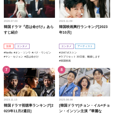
2026.07.03
2023.11.09
韓国ドラマ『恋は命がけ』あら
韓国映画興行ランキング[2023
すじ紹介
年10月]
注目
エンタメ
エンタメ
アーティスト
Netflix
オン・ソンウ
パク・ウンビン
1947ボストン
ヤン・セジョン
恋は命がけ
ラブリセット 30日後、離婚します
韓国映画
2023.11.13
2025.08.08
韓国ドラマ視聴率ランキング[2
[韓国ドラマ]チョン・イル×チョ
023年11月2週目]
ン・インソン主演『華麗な