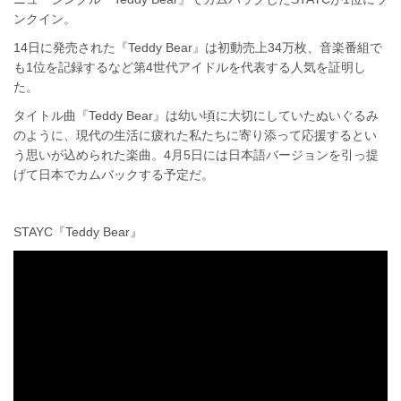
ンクイン。
14日に発売された『Teddy Bear』は初動売上34万枚、音楽番組で
も1位を記録するなど第4世代アイドルを代表する人気を証明し
た。
タイトル曲『Teddy Bear』は幼い頃に大切にしていたぬいぐるみ
のように、現代の生活に疲れた私たちに寄り添って応援するとい
う思いが込められた楽曲。4月5日には日本語バージョンを引っ提
げて日本でカムバックする予定だ。
STAYC『Teddy Bear』