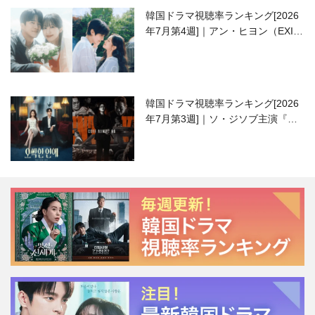
韓国ドラマ視聴率ランキング[2026
年7月第4週]｜アン・ヒヨン（EXID
ハニ）復帰作『愛が来る』に注目！
韓国ドラマ視聴率ランキング[2026
年7月第3週]｜ソ・ジソブ主演『エ
ージェント・キム』が勢い加速！