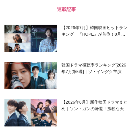
連載記事
【2026年7月】韓国映画ヒットラン
キング｜『HOPE』が首位！8月公
開の注目作は？
韓国ドラマ視聴率ランキング[2026
年7月第5週]｜ソ・イングク主演の
ラブコメがついに最終回！
【2026年8月】新作韓国ドラマまと
め｜ソン・ガンの帰還！孤独な天才
高校生ピアニスト役