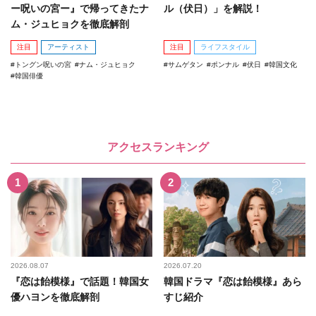
ー呪いの宮ー』で帰ってきたナ
ル（伏日）」を解説！
ム・ジュヒョクを徹底解剖
注目
アーティスト
注目
ライフスタイル
トングン呪いの宮
ナム・ジュヒョク
サムゲタン
ポンナル
伏日
韓国文化
韓国俳優
アクセスランキング
2026.08.07
2026.07.20
『恋は飴模様』で話題！韓国女
韓国ドラマ『恋は飴模様』あら
優ハヨンを徹底解剖
すじ紹介