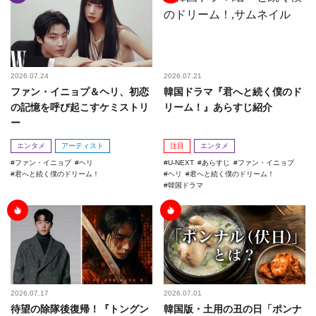
2026.07.24
2026.07.21
ファン・イニョプ＆ヘリ、初恋
韓国ドラマ『君へと続く僕のド
の記憶を呼び起こすケミストリ
リーム！』あらすじ紹介
ー
エンタメ
アーティスト
注目
エンタメ
ファン・イニョプ
ヘリ
U-NEXT
あらすじ
ファン・イニョプ
君へと続く僕のドリーム！
ヘリ
君へと続く僕のドリーム！
韓国ドラマ
2026.07.17
2026.07.01
待望の除隊後復帰！『トングン
韓国版・土用の丑の日「ポンナ