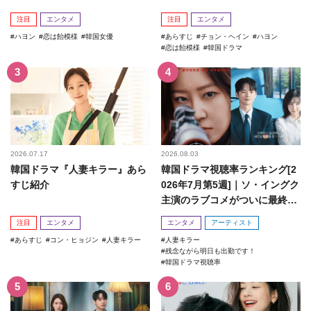
注目
エンタメ
注目
エンタメ
ハヨン
恋は飴模様
韓国女優
あらすじ
チョン・ヘイン
ハヨン
恋は飴模様
韓国ドラマ
2026.07.17
2026.08.03
韓国ドラマ『人妻キラー』あら
韓国ドラマ視聴率ランキング[2
すじ紹介
026年7月第5週]｜ソ・イングク
主演のラブコメがついに最終
回！
注目
エンタメ
エンタメ
アーティスト
あらすじ
コン・ヒョジン
人妻キラー
人妻キラー
残念ながら明日も出勤です！
韓国ドラマ視聴率