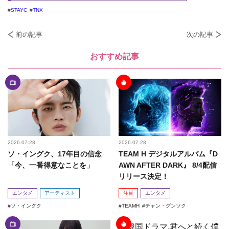
STAYC
TNX
前の記事
次の記事
おすすめ記事
2026.07.28
2026.07.28
ソ・イングク、17年目の信念
TEAM H デジタルアルバム『D
「今、一番得意なことを」
AWN AFTER DARK』 8/4配信
リリース決定！
エンタメ
アーティスト
注目
エンタメ
ソ・イングク
TEAMH
チャン・グンソク