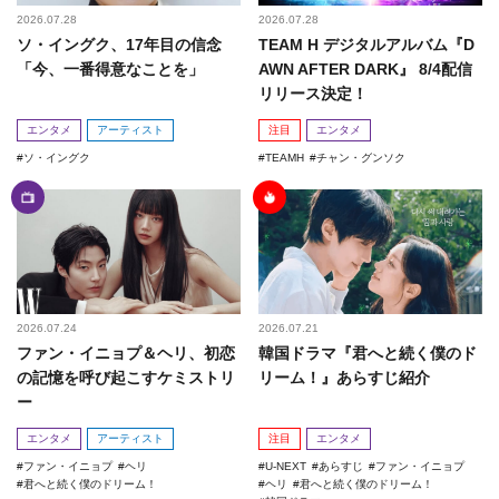
2026.07.28
2026.07.28
ソ・イングク、17年目の信念
TEAM H デジタルアルバム『D
「今、一番得意なことを」
AWN AFTER DARK』 8/4配信
リリース決定！
エンタメ
アーティスト
注目
エンタメ
ソ・イングク
TEAMH
チャン・グンソク
2026.07.24
2026.07.21
ファン・イニョプ＆ヘリ、初恋
韓国ドラマ『君へと続く僕のド
の記憶を呼び起こすケミストリ
リーム！』あらすじ紹介
ー
エンタメ
アーティスト
注目
エンタメ
ファン・イニョプ
ヘリ
U-NEXT
あらすじ
ファン・イニョプ
君へと続く僕のドリーム！
ヘリ
君へと続く僕のドリーム！