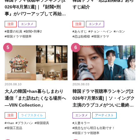
026年8月第1週]｜『財閥×刑
すじ紹介
事』がパワーアップして再始
動！
注目
エンタメ
注目
エンタメ
最愛の社員
財閥×刑事2
あらすじ
チョン・ヘイン
ハヨン
韓国ドラマ視聴率
恋は飴模様
韓国ドラマ
2026.08.10
2026.08.03
大人の韓国+han暮らしまわり
韓国ドラマ視聴率ランキング[2
通信「また訪ねたくなる場所へ
026年7月第5週]｜ソ・イングク
―VIIN Collection」
主演のラブコメがついに最終
回！
注目
ライフスタイル
エンタメ
アーティスト
+han
プラスハン
韓国寝具
人妻キラー
韓国工芸品
残念ながら明日も出勤です！
韓国ドラマ視聴率