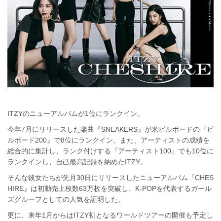
ITZYのニューアルバムが1位にランクイン。
今年7月にリリースした楽曲『SNEAKERS』が米ビルボードの『ビ
ルボード200』で8位にランクイン。また、アーティストの成績を
総合的に集計し、ランク付けする『アーティスト100』でも10位に
ランクインし、自己最高記録を納めたITZY。
そんな彼女たちが先月30日にリリースしたニューアルバム『CHES
HIRE』は初動売上枚数63万枚を突破し、K-POPを代表するガール
ズグループとしての人気を証明した。
更に、来年
1
月からは
ITZY
初となるワールドツアーの開催も予定し