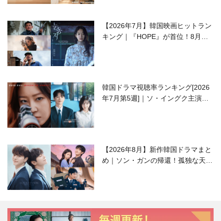
【2026年7月】韓国映画ヒットラン
キング｜『HOPE』が首位！8月公
開の注目作は？
韓国ドラマ視聴率ランキング[2026
年7月第5週]｜ソ・イングク主演の
ラブコメがついに最終回！
【2026年8月】新作韓国ドラマまと
め｜ソン・ガンの帰還！孤独な天才
高校生ピアニスト役