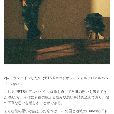
2位にランクインしたのはBTS RMの初オフィシャルソロアルバム
『Indigo』。
これまでBTS
のアルバムやソロ曲を通して自身の思いを伝えてき
た
RM
だが、今作にも彼の抱える悩みや思いを詰め込んでおり、彼
の正直な思いを感じることができる。
そんな彼の思いが詰まった今作は、71の国と地域のiTunesの『ト