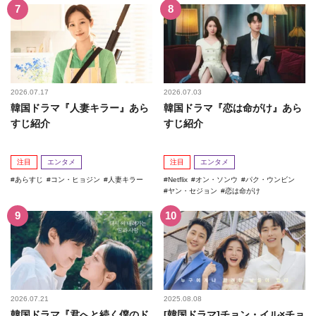
2026.07.17
2026.07.03
韓国ドラマ『人妻キラー』あら
韓国ドラマ『恋は命がけ』あら
すじ紹介
すじ紹介
注目
エンタメ
注目
エンタメ
あらすじ
コン・ヒョジン
人妻キラー
Netflix
オン・ソンウ
パク・ウンビン
ヤン・セジョン
恋は命がけ
2026.07.21
2025.08.08
韓国ドラマ『君へと続く僕のド
[韓国ドラマ]チョン・イル×チョ