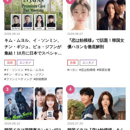
2026.08.10
2026.08.07
キム・ムヨル、イ・ソンミン、
『恋は飴模様』で話題！韓国女
チン・ギジュ、ピョ・ジフンが
優ハヨンを徹底解剖
集結！10月に日本でスペシャル
ファンミーティング開催決...
注目
エンタメ
注目
エンタメ
イ・ソンミン
キム・ムヨル
ハヨン
恋は飴模様
韓国女優
チン・ギジュ
ピョ・ジフン
ファンミーティング
鉄槌教師
2026.08.10
2026.07.20
韓国ドラマ視聴率ランキング[2
韓国ドラマ『恋は飴模様』あら