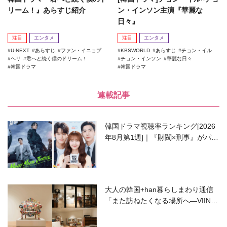
リーム！』あらすじ紹介
ン・インソン主演『華麗な
日々』
注目
エンタメ
注目
エンタメ
U-NEXT
あらすじ
ファン・イニョプ
KBSWORLD
あらすじ
チョン・イル
ヘリ
君へと続く僕のドリーム！
チョン・インソン
華麗な日々
韓国ドラマ
韓国ドラマ
連載記事
韓国ドラマ視聴率ランキング[2026
年8月第1週]｜『財閥×刑事』がパワ
ーアップして再始動！
大人の韓国+han暮らしまわり通信
「また訪ねたくなる場所へ―VIIN C
ollection」