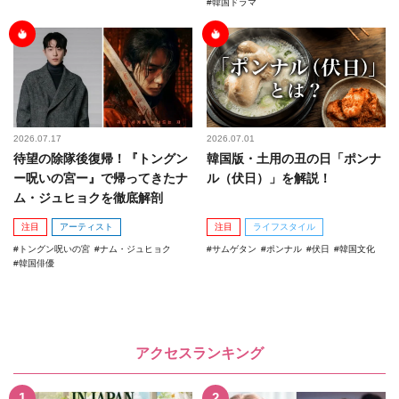
韓国ドラマ
2026.07.17
2026.07.01
待望の除隊後復帰！『トングン
韓国版・土用の丑の日「ポンナ
ー呪いの宮ー』で帰ってきたナ
ル（伏日）」を解説！
ム・ジュヒョクを徹底解剖
注目
アーティスト
注目
ライフスタイル
トングン呪いの宮
ナム・ジュヒョク
サムゲタン
ポンナル
伏日
韓国文化
韓国俳優
アクセスランキング