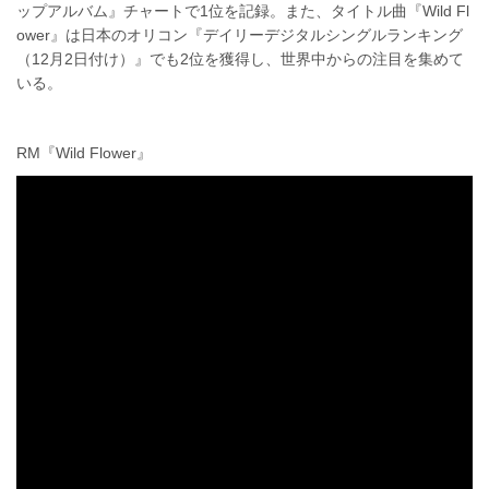
ップアルバム』チャートで1位を記録。また、タイトル曲『Wild Fl
ower』は日本のオリコン『デイリーデジタルシングルランキング
（12月2日付け）』でも2位を獲得し、世界中からの注目を集めて
いる。
RM『Wild Flower』