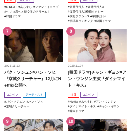
U-NEXT
あらすじ
ファン・イニョプ
復讐代行人
復讐代行人3
ヘリ
君へと続く僕のドリーム！
復讐代行人3模範タクシー
韓国ドラマ
模範タクシー3
華麗な日々
視聴率ランキング
韓国ドラマ
2023.11.13
2025.11.07
パク・ソジュン×ハン・ソヒ
[韓国ドラマ]チャン・ギヨン×ア
『京城クリーチャー』12月にN
ン・ウンジン主演『ダイナマイ
etflix公開へ
ト・キス』
エンタメ
アーティスト
注目
エンタメ
パク･ソジュン
ハン・ソヒ
Netflix
あらすじ
アン・ウンジン
京城クリーチャー
ダイナマイト・キス
チャン・ギヨン
韓国ドラマ