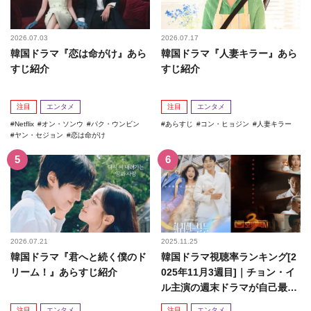
2026.07.03
2026.07.17
韓国ドラマ『恋は命がけ』あら
韓国ドラマ『人妻キラー』あら
すじ紹介
すじ紹介
注目
エンタメ
注目
エンタメ
Netflix
オン・ソンウ
パク・ウンビン
あらすじ
コン・ヒョジン
人妻キラー
ヤン・セジョン
恋は命がけ
2026.07.21
2025.11.25
韓国ドラマ『君へと続く僕のド
韓国ドラマ視聴率ランキング[2
リーム！』あらすじ紹介
025年11月3週目]｜チョン・イ
ル主演の週末ドラマが自己最高
記録を更新！
注目
エンタメ
注目
エンタメ