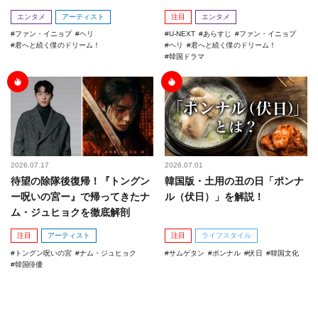
エンタメ
アーティスト
注目
エンタメ
ファン・イニョプ
ヘリ
U-NEXT
あらすじ
ファン・イニョプ
君へと続く僕のドリーム！
ヘリ
君へと続く僕のドリーム！
韓国ドラマ
2026.07.17
2026.07.01
待望の除隊後復帰！『トングン
韓国版・土用の丑の日「ポンナ
ー呪いの宮ー』で帰ってきたナ
ル（伏日）」を解説！
ム・ジュヒョクを徹底解剖
注目
アーティスト
注目
ライフスタイル
トングン呪いの宮
ナム・ジュヒョク
サムゲタン
ポンナル
伏日
韓国文化
韓国俳優