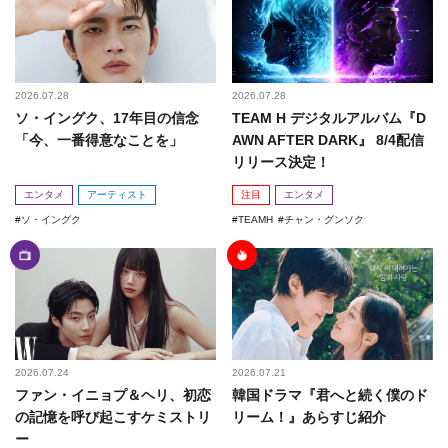
2026.07.28
2026.07.28
ソ・イングク、17年目の信念
TEAM H デジタルアルバム『D
「今、一番得意なことを」
AWN AFTER DARK』 8/4配信
リリース決定！
エンタメ
アーティスト
注目
エンタメ
ソ・イングク
TEAMH
チャン・グンソク
2026.07.24
2026.07.21
ファン・イニョプ＆ヘリ、初恋
韓国ドラマ『君へと続く僕のド
の記憶を呼び起こすケミストリ
リーム！』あらすじ紹介
ー