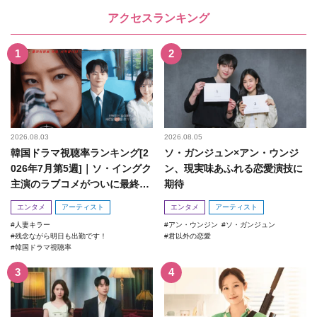
アクセスランキング
2026.08.03
2026.08.05
韓国ドラマ視聴率ランキング[2
ソ・ガンジュン×アン・ウンジ
026年7月第5週]｜ソ・イングク
ン、現実味あふれる恋愛演技に
主演のラブコメがついに最終
期待
回！
エンタメ
アーティスト
エンタメ
アーティスト
人妻キラー
アン・ウンジン
ソ・ガンジュン
残念ながら明日も出勤です！
君以外の恋愛
韓国ドラマ視聴率