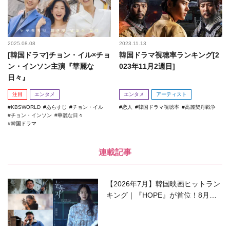
2025.08.08
2023.11.13
[韓国ドラマ]チョン・イル×チョ
韓国ドラマ視聴率ランキング[2
ン・インソン主演『華麗な
023年11月2週目]
日々』
注目
エンタメ
エンタメ
アーティスト
KBSWORLD
あらすじ
チョン・イル
恋人
韓国ドラマ視聴率
高麗契丹戦争
チョン・インソン
華麗な日々
韓国ドラマ
連載記事
【2026年7月】韓国映画ヒットラン
キング｜『HOPE』が首位！8月公
開の注目作は？