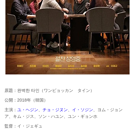
原題：완벽한 타인（ワンビョッカン タイン）
公開：2018年（韓国）
主演：
ユ・ヘジン
、
チョ・ジヌン
、
イ・ソジン
、ヨム・ジョン
ア、キム・ジス、ソン・ハユン、ユン・ギョンホ
監督：イ・ジェギュ