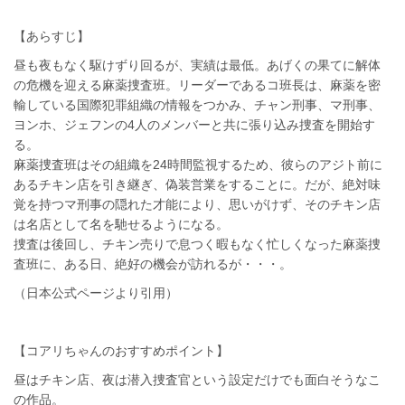
【あらすじ】
昼も夜もなく駆けずり回るが、実績は最低。あげくの果てに解体
の危機を迎える麻薬捜査班。リーダーであるコ班長は、麻薬を密
輸している国際犯罪組織の情報をつかみ、チャン刑事、マ刑事、
ヨンホ、ジェフンの4人のメンバーと共に張り込み捜査を開始す
る。
麻薬捜査班はその組織を24時間監視するため、彼らのアジト前に
あるチキン店を引き継ぎ、偽装営業をすることに。だが、絶対味
覚を持つマ刑事の隠れた才能により、思いがけず、そのチキン店
は名店として名を馳せるようになる。
捜査は後回し、チキン売りで息つく暇もなく忙しくなった麻薬捜
査班に、ある日、絶好の機会が訪れるが・・・。
（日本公式ページより引用）
【コアリちゃんのおすすめポイント】
昼はチキン店、夜は潜入捜査官という設定だけでも面白そうなこ
の作品。