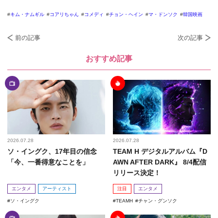
キム・ナムギル
コアリちゃん
コメディ
チョン・ヘイン
マ・ドンソク
韓国映画
前の記事
次の記事
おすすめ記事
2026.07.28
2026.07.28
ソ・イングク、17年目の信念
TEAM H デジタルアルバム『D
「今、一番得意なことを」
AWN AFTER DARK』 8/4配信
リリース決定！
エンタメ
アーティスト
注目
エンタメ
ソ・イングク
TEAMH
チャン・グンソク