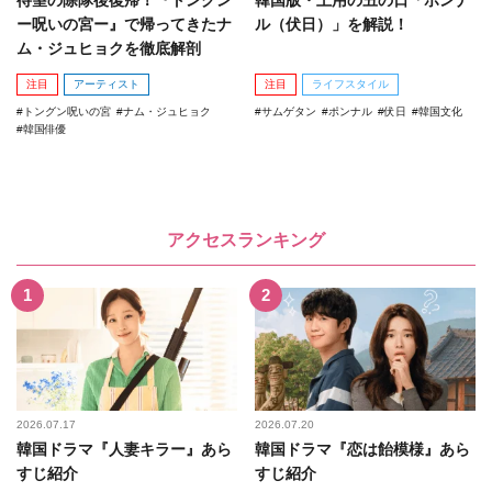
待望の除隊後復帰！『トングン
韓国版・土用の丑の日「ポンナ
ー呪いの宮ー』で帰ってきたナ
ル（伏日）」を解説！
ム・ジュヒョクを徹底解剖
注目
アーティスト
注目
ライフスタイル
トングン呪いの宮
ナム・ジュヒョク
サムゲタン
ポンナル
伏日
韓国文化
韓国俳優
アクセスランキング
2026.07.17
2026.07.20
韓国ドラマ『人妻キラー』あら
韓国ドラマ『恋は飴模様』あら
すじ紹介
すじ紹介