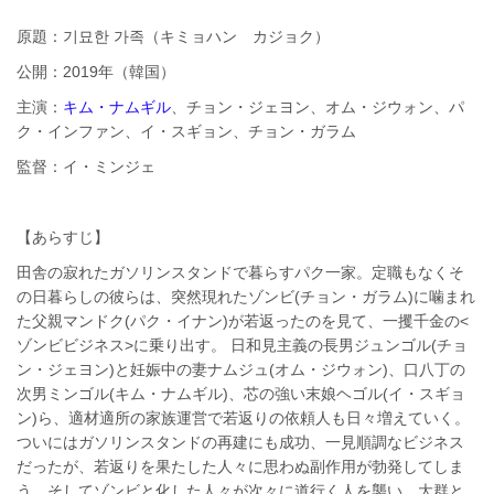
原題：기묘한 가족（キミョハン カジョク）
公開：2019年（韓国）
主演：
キム・ナムギル
、チョン・ジェヨン、オム・ジウォン、パ
ク・インファン、イ・スギョン、チョン・ガラム
監督：イ・ミンジェ
【あらすじ】
田舎の寂れたガソリンスタンドで暮らすパク一家。定職もなくそ
の日暮らしの彼らは、突然現れたゾンビ(チョン・ガラム)に噛まれ
た父親マンドク(パク・イナン)が若返ったのを見て、一攫千金の<
ゾンビビジネス>に乗り出す。 日和見主義の長男ジュンゴル(チョ
ン・ジェヨン)と妊娠中の妻ナムジュ(オム・ジウォン)、口八丁の
次男ミンゴル(キム・ナムギル)、芯の強い末娘ヘゴル(イ・スギョ
ン)ら、適材適所の家族運営で若返りの依頼人も日々増えていく。
ついにはガソリンスタンドの再建にも成功、一見順調なビジネス
だったが、若返りを果たした人々に思わぬ副作用が勃発してしま
う。そしてゾンビと化した人々が次々に道行く人を襲い、大群と