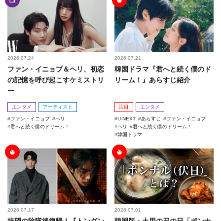
2026.07.24
2026.07.21
ファン・イニョプ＆ヘリ、初恋
韓国ドラマ『君へと続く僕のド
の記憶を呼び起こすケミストリ
リーム！』あらすじ紹介
ー
エンタメ
アーティスト
注目
エンタメ
ファン・イニョプ
ヘリ
U-NEXT
あらすじ
ファン・イニョプ
君へと続く僕のドリーム！
ヘリ
君へと続く僕のドリーム！
韓国ドラマ
2026.07.17
2026.07.01