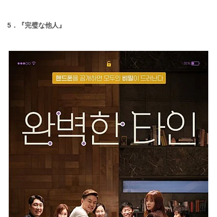
5．
『完璧な他人』