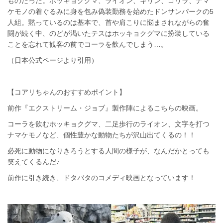
ものだった。ホッキョクグマ、ライオン、キリン、ゴリラ、ナマ
ケモノの着ぐるみに身を包み偽装勤務を始めたドンサンパークの5
人組。黙っているのは基本で、首や肩こりに悩まされながらの奮
闘が続く中、のどが渇いたテスはホッキョクグマに扮装している
ことを忘れて観客の前でコーラを飲んでしまう…。
（日本公式ページより引用）
【コアリちゃんのおすすめポイント】
前作『エクストリーム・ジョブ』製作陣によるこちらの映画。
コーラを飲むホッキョクグマ、二足歩行のライオン、文字を打つ
ナマケモノなど、個性豊かな動物たちが沢山出てくるの！！
必死に動物になりきろうとする人間の様子が、なんだかとっても
笑えてくるんだ♪
前作に引き続き、ドタバタのコメディ映画となっています！