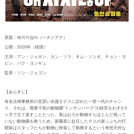
原題：해치지않아（ヘチジアナ）
公開：2020年（韓国）
主演：アン・ジェホン、カン・ソラ、キム・ソンオ、チョン・ヨ
ビン、パク・ヨンギュ
監督：ソン・ジェゴン
【あらすじ】
有名法律事務所の見習い弁護士テスに訪れた一世一代のチャン
ス。それは、廃業寸前の動物園‟ドンサンパーク”の経営をわずか3
ヶ月で立て直すことだった。客はおろか動物すらほとんど残って
いない動物園を救うため、新園長に赴任したテスの崖っぷちの打
開策はスタッフたちが動物に扮装して勤務するという奇想天外な