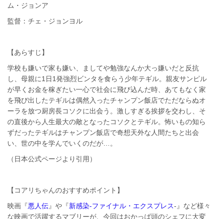
ム・ジョンア
監督：チェ・ジョンヨル
【あらすじ】
学校も嫌いで家も嫌い、ましてや勉強なんか大っ嫌いだと反抗
し、母親に1日1発強烈ビンタを食らう少年テギル。親友サンピル
が早くお金を稼ぎたい一心で社会に飛び込んだ時、あてもなく家
を飛び出したテギルは偶然入ったチャンプン飯店でただならぬオ
ーラを放つ厨房長コソクに出会う。激しすぎる挨拶を交わし、そ
の直後から人生最大の敵となったコソクとテギル。怖いもの知ら
ずだったテギルはチャンプン飯店で奇想天外な人間たちと出会
い、世の中を学んでいくのだが…。
（日本公式ページより引用）
【コアリちゃんのおすすめポイント】
映画『
悪人伝
』や『
新感染-ファイナル・エクスプレス
-』など様々
な映画で活躍するマブリーが、今回はおかっぱ頭のシェフに大変