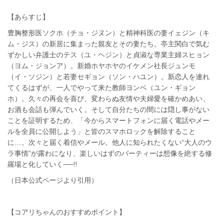
【あらすじ】
豊胸整形医ソクホ（チョ・ジヌン）と精神科医の妻イェジン（キ
ム・ジス）の新居に集まった親友とその妻たち。亭主関白で気む
ずかしい弁護士のテス（ユ・ヘジン）と貞淑な専業主婦スヒョン
（ヨム・ジョンア）。新婚ホヤホヤのイケメン社長ジュンモ
（イ・ソジン）と若妻セギョン（ソン・ハユン）。新恋人を連れ
てくるはずが、一人でやって来た教師ヨンベ（ユン・ギョン
ホ）。久々の再会を喜び、変わらぬ友情や夫婦愛を確かめあい、
お酒も会話も弾んでいく。そして自分たちの間には隠し事がない
ことを証明するため、「今からスマートフォンに届く電話やメー
ルを全員に公開しよう」と皆のスマホロックを解除すること
に…。次々と届く着信やメール。他人に知られたくない“大人のウ
ラ事情”が露わになり、楽しいはずのパーティーは想像を絶する修
羅場と化していく──!!
（日本公式ページより引用）
【コアリちゃんのおすすめポイント】