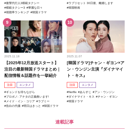
復讐代行人3模範タクシー
ラブリセット 30日後、離婚します
模範タクシー3
華麗な日々
韓国映画
視聴率ランキング
韓国ドラマ
2025.11.18
2025.11.07
【2025年12月放送スタート】
[韓国ドラマ]チャン・ギヨン×ア
注目の最新韓国ドラマまとめ｜
ン・ウンジン主演『ダイナマイ
配信情報＆話題作を一挙紹介
ト・キス』
注目
エンタメ
注目
エンタメ
ギョンドを待ちながら
Netflix
あらすじ
アン・ウンジン
プロボノ: アナタの正義救います!
ダイナマイト・キス
チャン・ギヨン
メイド・イン・コリア
ラブミー
韓国ドラマ
告白の代価
明日はきっと
韓国ドラマ
連載記事