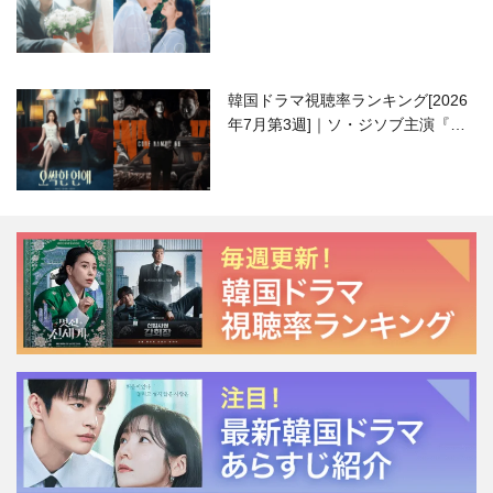
ハニ）復帰作『愛が来る』に注目！
韓国ドラマ視聴率ランキング[2026
年7月第3週]｜ソ・ジソブ主演『エ
ージェント・キム』が勢い加速！