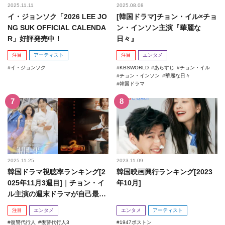
2025.11.11
2025.08.08
イ・ジョンソク「2026 LEE JO
[韓国ドラマ]チョン・イル×チョ
NG SUK OFFICIAL CALENDA
ン・インソン主演『華麗な
R」好評発売中！
日々』
注目
アーティスト
注目
エンタメ
イ・ジョンソク
KBSWORLD
あらすじ
チョン・イル
チョン・インソン
華麗な日々
韓国ドラマ
2025.11.25
2023.11.09
韓国ドラマ視聴率ランキング[2
韓国映画興行ランキング[2023
025年11月3週目]｜チョン・イ
年10月]
ル主演の週末ドラマが自己最高
記録を更新！
注目
エンタメ
エンタメ
アーティスト
復讐代行人
復讐代行人3
1947ボストン