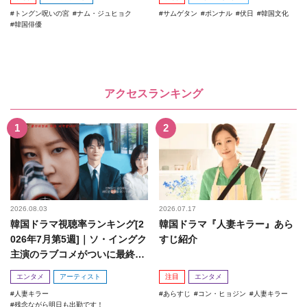
トングン呪いの宮
ナム・ジュヒョク
サムゲタン
ポンナル
伏日
韓国文化
韓国俳優
アクセスランキング
2026.08.03
2026.07.17
韓国ドラマ視聴率ランキング[2
韓国ドラマ『人妻キラー』あら
026年7月第5週]｜ソ・イングク
すじ紹介
主演のラブコメがついに最終
回！
エンタメ
アーティスト
注目
エンタメ
人妻キラー
あらすじ
コン・ヒョジン
人妻キラー
残念ながら明日も出勤です！