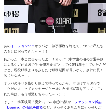
あの
イ・ジョンソク
オッパが…無事服務を終えて、ついに私たち
のもとに戻ってきた～～！！
長かった…本当に長かったよ…！オッパは中学生の頃の交通事故
によるケガが原因で“社会服務要員”として代替服務をしていたんだ
けど、現役服務よりも少しだけ服務期間が長いから、余計に長く
感じたなあ～…。
オッパの帰りを指折り数えて待ってたから、年明け早々SNSで
「ただいま」ってメッセージと一緒に自撮り写真をアップしてく
れた時は、もう感激しちゃった～～(TT)
そして、韓国映画『魔女2』への特別出演や、
ファッション雑誌
『Esquire』の表紙を飾る
など、さっそくあちこちに引っ張りだ