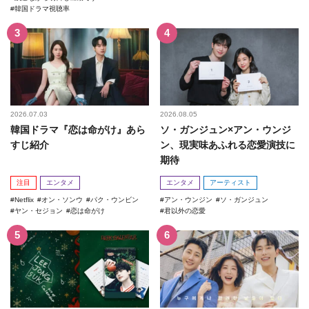
韓国ドラマ視聴率
2026.07.03
2026.08.05
韓国ドラマ『恋は命がけ』あら
ソ・ガンジュン×アン・ウンジ
すじ紹介
ン、現実味あふれる恋愛演技に
期待
注目
エンタメ
エンタメ
アーティスト
Netflix
オン・ソンウ
パク・ウンビン
アン・ウンジン
ソ・ガンジュン
ヤン・セジョン
恋は命がけ
君以外の恋愛