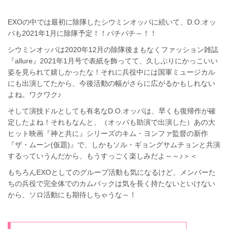
EXOの中では最初に除隊したシウミンオッパに続いて、D.O.オッ
パも2021年1月に除隊予定！！パチパチ～！！
シウミンオッパは2020年12月の除隊後まもなくファッション雑誌
『allure』2021年1月号で表紙を飾ってて、久しぶりにかっこいい
姿を見られて嬉しかったな！それに兵役中には国軍ミュージカル
にも出演してたから、今後活動の幅がさらに広がるかもしれない
よね。ワクワク♪
そして演技ドルとしても有名なD.O.オッパは、早くも復帰作が確
定したよね！それもなんと、（オッパも助演で出演した）あの大
ヒット映画『神と共に』シリーズのキム・ヨンファ監督の新作
『ザ・ムーン(仮題)』で、しかもソル・ギョングサムチョンと共演
するっていうんだから、もうすっごく楽しみだよ～～♪＞＜
もちろんEXOとしてのグループ活動も気になるけど、メンバーた
ちの兵役で完全体でのカムバックは気を長く持たないといけない
から、ソロ活動にも期待しちゃうな～！