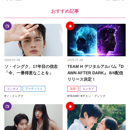
おすすめ記事
2026.07.28
2026.07.28
ソ・イングク、17年目の信念
TEAM H デジタルアルバム『D
「今、一番得意なことを」
AWN AFTER DARK』 8/4配信
リリース決定！
エンタメ
アーティスト
注目
エンタメ
ソ・イングク
TEAMH
チャン・グンソク