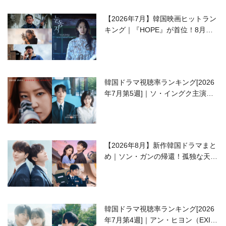
【2026年7月】韓国映画ヒットラン
キング｜『HOPE』が首位！8月公
開の注目作は？
韓国ドラマ視聴率ランキング[2026
年7月第5週]｜ソ・イングク主演の
ラブコメがついに最終回！
【2026年8月】新作韓国ドラマまと
め｜ソン・ガンの帰還！孤独な天才
高校生ピアニスト役
韓国ドラマ視聴率ランキング[2026
年7月第4週]｜アン・ヒヨン（EXID