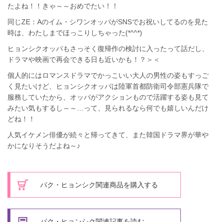
たよね！！きゃ～～おめでたい！！
同じZE：Aのイム・シワンオッパがSNSでお祝いしてるのを見た
時は、わたしまでほっこりしちゃった(*^^*)
ヒョンシクオッパもさっそく復帰作の検討に入ったって話だし、
ドラマや映画で再会できる日も近いかも！？＞＜
個人的にはロマンスドラマでかっこいい大人の男性の姿もすっご
く見たいけど、ヒョンシクオッパは陸軍首都防衛司令部憲兵隊で
服務していたから、オッパがアクションもので活躍する姿も見て
みたい気もするし～～…って、見られるなら何でも嬉しいんだけ
どね！！
人気イケメン俳優が続々と帰ってきて、また韓国ドラマ界が華や
かになりそうだよね～♪
パク・ヒョンシク関連商品を購入する
パク・ヒョンシク関連記事を読む