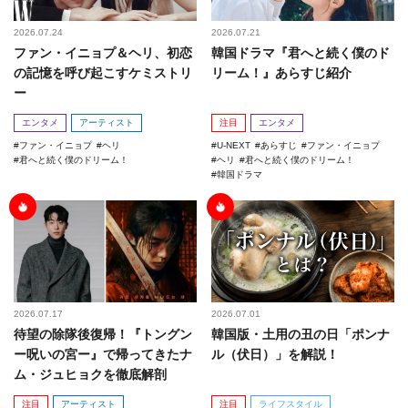
2026.07.24
2026.07.21
ファン・イニョプ＆ヘリ、初恋
韓国ドラマ『君へと続く僕のド
の記憶を呼び起こすケミストリ
リーム！』あらすじ紹介
ー
エンタメ
アーティスト
注目
エンタメ
ファン・イニョプ
ヘリ
U-NEXT
あらすじ
ファン・イニョプ
君へと続く僕のドリーム！
ヘリ
君へと続く僕のドリーム！
韓国ドラマ
2026.07.17
2026.07.01
待望の除隊後復帰！『トングン
韓国版・土用の丑の日「ポンナ
ー呪いの宮ー』で帰ってきたナ
ル（伏日）」を解説！
ム・ジュヒョクを徹底解剖
注目
アーティスト
注目
ライフスタイル