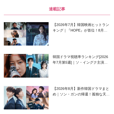
連載記事
【2026年7月】韓国映画ヒットラン
キング｜『HOPE』が首位！8月公
開の注目作は？
韓国ドラマ視聴率ランキング[2026
年7月第5週]｜ソ・イングク主演の
ラブコメがついに最終回！
【2026年8月】新作韓国ドラマまと
め｜ソン・ガンの帰還！孤独な天才
高校生ピアニスト役