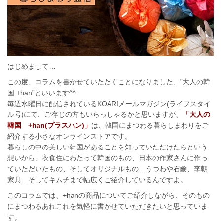
はじめまして…
この度、コラムを書かせていただくことになりました、”大人の韓
国 +han”といいます^^
毎週水曜日に配信されているKOARIメールマガジン(ライフスタイ
ル号)にて、ご存じの方もいらっしゃるかと思いますが、
「
大人の
韓国 +han(プラスハン)
」
は、韓国にまつわる暮らしまわりをご
紹介する小さなオンラインストアです。
暮らしの中の美しい韓国があることを知っていただけたらという
想いから、衣食住にわたって韓国のもの、日本の作家さんに作っ
ていただいたもの、そしてオリジナルもの…うつわや石鹸、李朝
家具…そしてキムチまで幅広くご紹介しているんですよ。
このコラムでは、+hanの商品についてご紹介しながら、そのもの
にまつわるあれこれを気軽に書かせていただきたいと思っていま
す。