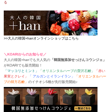
る
>>大人の韓国+hanオンラインショップはこちら
＼KOARIからのお知らせ／
大人の韓国+hanでも大人気の
「韓国無添加せっけんコウンジェ」
がKOARIでも販売開始！
「マッコリとミント」
「オリエンタルハーブの贅沢石鹸」
「赤い
果実とクレイ」
「 アルガンとイランイラン」
「オリエンタルハー
ブの韓方石鹸」
のイチオシ5種が先行販売開始♪