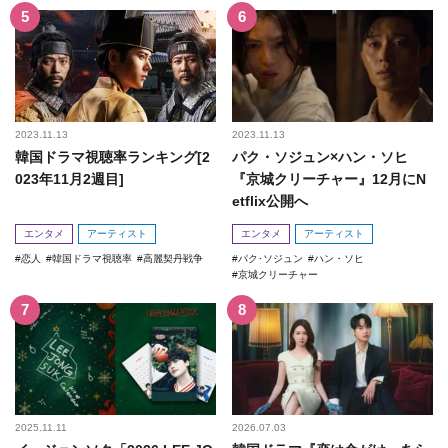
2023.11.13
2023.11.13
韓国ドラマ視聴率ランキング[2
パク・ソジュン×ハン・ソヒ
023年11月2週目]
『京城クリーチャー』12月にN
etflix公開へ
エンタメ
アーティスト
エンタメ
アーティスト
恋人
韓国ドラマ視聴率
高麗契丹戦争
パク･ソジュン
ハン・ソヒ
京城クリーチャー
2025.11.11
2026.07.03