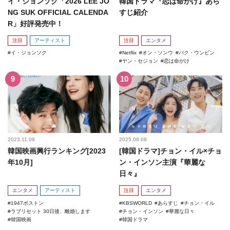
イ・ジョンソク「2026 LEE JO
韓国ドラマ『恋は命がけ』あら
NG SUK OFFICIAL CALENDA
すじ紹介
R」好評発売中！
注目
アーティスト
注目
エンタメ
イ・ジョンソク
Netflix
オン・ソンウ
パク・ウンビン
ヤン・セジョン
恋は命がけ
2023.11.09
2025.08.08
韓国映画興行ランキング[2023
[韓国ドラマ]チョン・イル×チョ
年10月]
ン・インソン主演『華麗な
日々』
エンタメ
アーティスト
注目
エンタメ
1947ボストン
KBSWORLD
あらすじ
チョン・イル
ラブリセット 30日後、離婚します
チョン・インソン
華麗な日々
韓国映画
韓国ドラマ