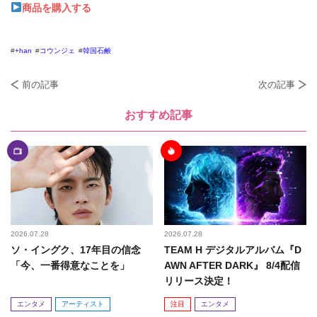
商品を購入する
+han
コウンジェ
韓国石鹸
前の記事
次の記事
おすすめ記事
2026.07.28
2026.07.28
ソ・イングク、17年目の信念
TEAM H デジタルアルバム『D
「今、一番得意なことを」
AWN AFTER DARK』 8/4配信
リリース決定！
エンタメ
アーティスト
注目
エンタメ