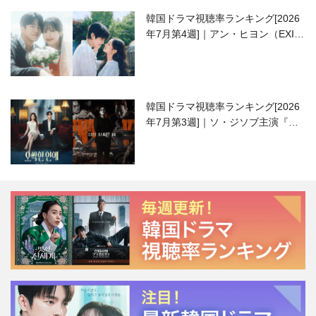
韓国ドラマ視聴率ランキング[2026
年7月第4週]｜アン・ヒヨン（EXID
ハニ）復帰作『愛が来る』に注目！
韓国ドラマ視聴率ランキング[2026
年7月第3週]｜ソ・ジソブ主演『エ
ージェント・キム』が勢い加速！