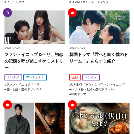
ソ・イングク
TEAMH
チャン・グンソク
2026.07.24
2026.07.21
ファン・イニョプ＆ヘリ、初恋
韓国ドラマ『君へと続く僕のド
の記憶を呼び起こすケミストリ
リーム！』あらすじ紹介
ー
エンタメ
アーティスト
注目
エンタメ
ファン・イニョプ
ヘリ
U-NEXT
あらすじ
ファン・イニョプ
君へと続く僕のドリーム！
ヘリ
君へと続く僕のドリーム！
韓国ドラマ