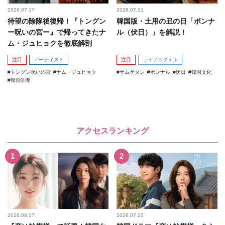
2026.07.17
2026.07.01
待望の除隊後復帰！『トングン
韓国版・土用の丑の日「ポンナ
ー呪いの宮ー』で帰ってきたナ
ル（伏日）」を解説！
ム・ジュヒョクを徹底解剖
注目
アーティスト
注目
ライフスタイル
トングン呪いの宮
ナム・ジュヒョク
サムゲタン
ポンナル
伏日
韓国文化
韓国俳優
アクセスランキング
2026.08.07
2026.07.20