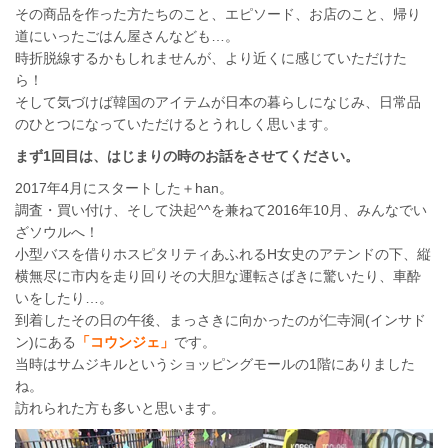
その商品を作った方たちのこと、エピソード、お店のこと、帰り
道にいったごはん屋さんなども…。
時折脱線するかもしれませんが、より近くに感じていただけた
ら！
そして気づけば韓国のアイテムが日本の暮らしになじみ、日常品
のひとつになっていただけるとうれしく思います。
まず1回目は、はじまりの時のお話をさせてください。
2017年4月にスタートした＋han。
調査・買い付け、そして決起^^を兼ねて2016年10月、みんなでい
ざソウルへ！
小型バスを借りホスピタリティあふれるH女史のアテンドの下、縦
横無尽に市内を走り回りその大胆な運転さばきに驚いたり、車酔
いをしたり…。
到着したその日の午後、まっさきに向かったのが仁寺洞(インサド
ン)にある
「コウンジェ」
です。
当時はサムジキルというショッピングモールの1階にありました
ね。
訪れられた方も多いと思います。