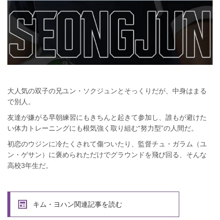
大人気の双子の兄ユン・ソクジュンとそっくりだが、中身はまる
で別人。
友達が嫌がる早朝練習にもきちんと起きて参加し、誰もが避けた
い体力トレーニングにも根気強く取り組む“努力型”の人間だ。
初恋のウジンに冷たくされて傷ついたり、監督チュ・ガラム（ユ
ン・ゲサン）に褒められただけでグラウンドを飛び回る、そんな
高校3年生だ。
キム・ヨハン関連記事を読む