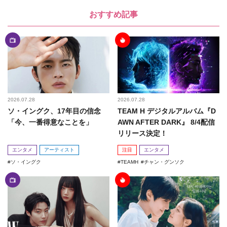
おすすめ記事
2026.07.28
2026.07.28
ソ・イングク、17年目の信念
TEAM H デジタルアルバム『D
「今、一番得意なことを」
AWN AFTER DARK』 8/4配信
リリース決定！
エンタメ
アーティスト
注目
エンタメ
ソ・イングク
TEAMH
チャン・グンソク