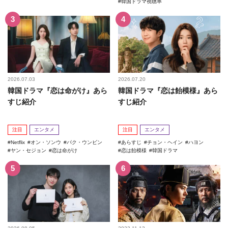
韓国ドラマ視聴率
2026.07.03
2026.07.20
韓国ドラマ『恋は命がけ』あら
韓国ドラマ『恋は飴模様』あら
すじ紹介
すじ紹介
注目
エンタメ
注目
エンタメ
Netflix
オン・ソンウ
パク・ウンビン
あらすじ
チョン・ヘイン
ハヨン
ヤン・セジョン
恋は命がけ
恋は飴模様
韓国ドラマ