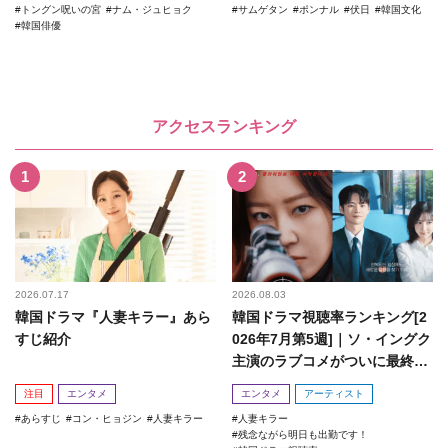
トングン呪いの宮
ナム・ジュヒョク
サムゲタン
ポンナル
伏日
韓国文化
韓国俳優
アクセスランキング
2026.07.17
2026.08.03
韓国ドラマ『人妻キラー』あら
韓国ドラマ視聴率ランキング[2
すじ紹介
026年7月第5週]｜ソ・イングク
主演のラブコメがついに最終
回！
注目
エンタメ
エンタメ
アーティスト
あらすじ
コン・ヒョジン
人妻キラー
人妻キラー
残念ながら明日も出勤です！