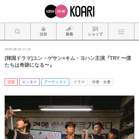
注目
新着
ショップ
2025.08.04 17:10
[韓国ドラマ]ユン・ゲサン×キム・ヨハン主演『TRY 〜僕
たちは奇跡になる〜』
注目
エンタメ
アーティスト
ドラマ
俳優・女優