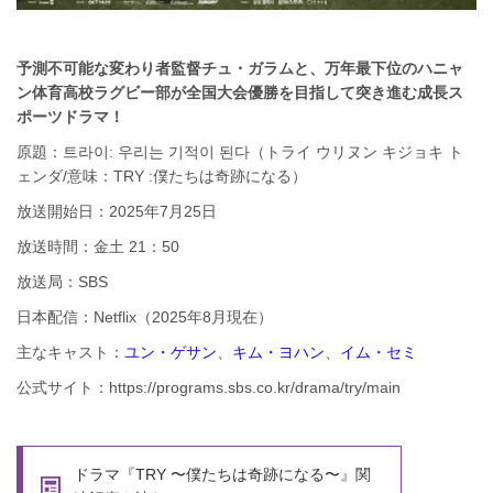
予測不可能な変わり者監督チュ・ガラムと、万年最下位のハニャ
ン体育高校ラグビー部が全国大会優勝を目指して突き進む成長ス
ポーツドラマ！
原題：트라이: 우리는 기적이 된다（トライ ウリヌン キジョキ ト
ェンダ/意味：TRY :僕たちは奇跡になる）
放送開始日：2025年7月25日
放送時間：金土 21：50
放送局：SBS
日本配信：Netflix（2025年8月現在）
主なキャスト：
ユン・ゲサン
、
キム・ヨハン
、
イム・セミ
公式サイト：https://programs.sbs.co.kr/drama/try/main
ドラマ『TRY 〜僕たちは奇跡になる〜』関