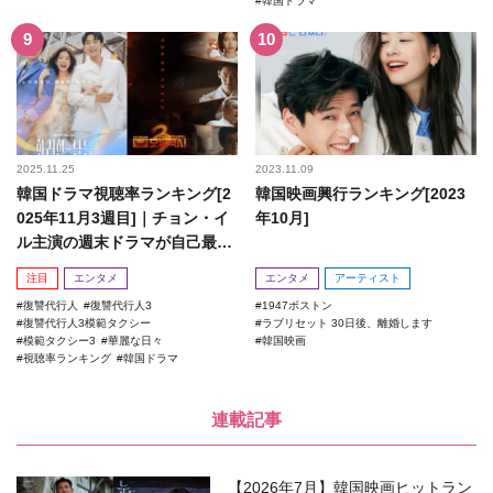
韓国ドラマ
2025.11.25
2023.11.09
韓国ドラマ視聴率ランキング[2
韓国映画興行ランキング[2023
025年11月3週目]｜チョン・イ
年10月]
ル主演の週末ドラマが自己最高
記録を更新！
注目
エンタメ
エンタメ
アーティスト
復讐代行人
復讐代行人3
1947ボストン
復讐代行人3模範タクシー
ラブリセット 30日後、離婚します
模範タクシー3
華麗な日々
韓国映画
視聴率ランキング
韓国ドラマ
連載記事
【2026年7月】韓国映画ヒットラン