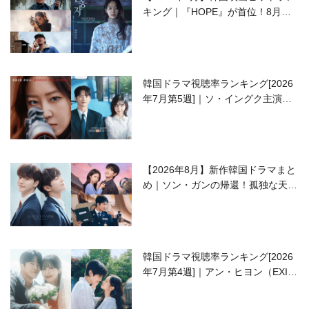
キング｜『HOPE』が首位！8月公
開の注目作は？
韓国ドラマ視聴率ランキング[2026
年7月第5週]｜ソ・イングク主演の
ラブコメがついに最終回！
【2026年8月】新作韓国ドラマまと
め｜ソン・ガンの帰還！孤独な天才
高校生ピアニスト役
韓国ドラマ視聴率ランキング[2026
年7月第4週]｜アン・ヒヨン（EXID
ハニ）復帰作『愛が来る』に注目！