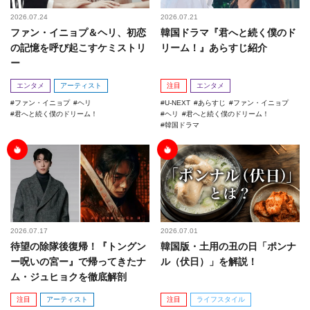
2026.07.24
2026.07.21
ファン・イニョプ＆ヘリ、初恋
韓国ドラマ『君へと続く僕のド
の記憶を呼び起こすケミストリ
リーム！』あらすじ紹介
ー
エンタメ
アーティスト
注目
エンタメ
ファン・イニョプ
ヘリ
U-NEXT
あらすじ
ファン・イニョプ
君へと続く僕のドリーム！
ヘリ
君へと続く僕のドリーム！
韓国ドラマ
2026.07.17
2026.07.01
待望の除隊後復帰！『トングン
韓国版・土用の丑の日「ポンナ
ー呪いの宮ー』で帰ってきたナ
ル（伏日）」を解説！
ム・ジュヒョクを徹底解剖
注目
アーティスト
注目
ライフスタイル