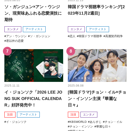
2026.08.05
2023.11.13
ソ・ガンジュン×アン・ウンジ
韓国ドラマ視聴率ランキング[2
ン、現実味あふれる恋愛演技に
023年11月2週目]
期待
エンタメ
アーティスト
エンタメ
アーティスト
アン・ウンジン
ソ・ガンジュン
恋人
韓国ドラマ視聴率
高麗契丹戦争
君以外の恋愛
2025.11.11
2025.08.08
イ・ジョンソク「2026 LEE JO
[韓国ドラマ]チョン・イル×チョ
NG SUK OFFICIAL CALENDA
ン・インソン主演『華麗な
R」好評発売中！
日々』
注目
アーティスト
注目
エンタメ
イ・ジョンソク
KBSWORLD
あらすじ
チョン・イル
チョン・インソン
華麗な日々