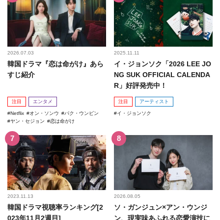
2026.07.03
2025.11.11
韓国ドラマ『恋は命がけ』あら
イ・ジョンソク「2026 LEE JO
すじ紹介
NG SUK OFFICIAL CALENDA
R」好評発売中！
注目
エンタメ
注目
アーティスト
Netflix
オン・ソンウ
パク・ウンビン
イ・ジョンソク
ヤン・セジョン
恋は命がけ
2023.11.13
2026.08.05
韓国ドラマ視聴率ランキング[2
ソ・ガンジュン×アン・ウンジ
023年11月2週目]
ン、現実味あふれる恋愛演技に