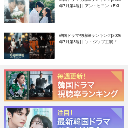
年7月第4週]｜アン・ヒヨン（EXID
ハニ）復帰作『愛が来る』に注目！
韓国ドラマ視聴率ランキング[2026
年7月第3週]｜ソ・ジソブ主演『エ
ージェント・キム』が勢い加速！