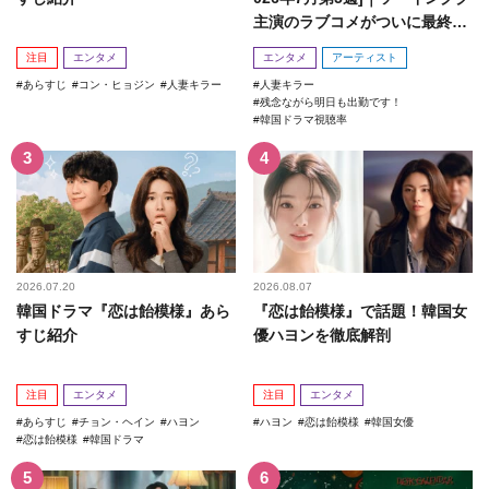
主演のラブコメがついに最終
回！
注目
エンタメ
エンタメ
アーティスト
あらすじ
コン・ヒョジン
人妻キラー
人妻キラー
残念ながら明日も出勤です！
韓国ドラマ視聴率
2026.07.20
2026.08.07
韓国ドラマ『恋は飴模様』あら
『恋は飴模様』で話題！韓国女
すじ紹介
優ハヨンを徹底解剖
注目
エンタメ
注目
エンタメ
あらすじ
チョン・ヘイン
ハヨン
ハヨン
恋は飴模様
韓国女優
恋は飴模様
韓国ドラマ