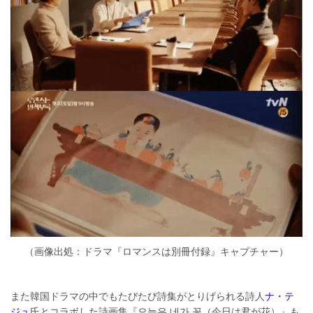
（画像出処：ドラマ『ロマンスは別冊付録』キャプチャー）
また韓国ドラマの中でもたびたび詩集がとりげられる詩人
ナ・テ
ジュ
氏とコラボした詩画集『오늘은 네가 꽃（今日は君が花）』も