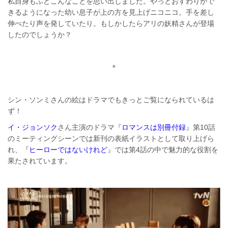
私自身もふとこんなことを思い出しました。やっとおすわりがで
きるようになった幼い息子が上の方を見上げニコニコ。手を差し
伸べたり声を発していたり。もしかしたらアリの妖精さんが登場
したのでしょうか？
＊
シン・ソンミさんの絵はドラマでもきっとご覧になられているは
ず！
イ・ジョンソク
さん主演のドラマ『
ロマンスは別冊付録
』第10話
のミーティングシーンでは新刊の表紙イラストとして取り上げら
れ、『
ヒーローではないけれど
』では第4話の中で魅力的な役割を
果たされています。