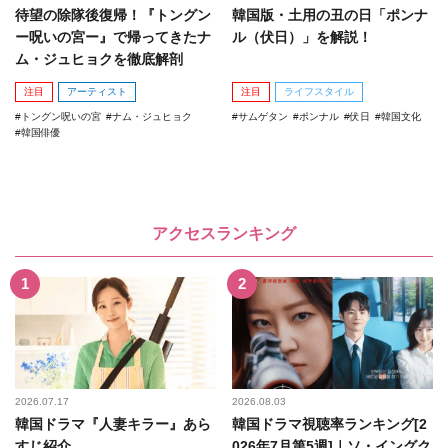
待望の除隊後復帰！『トングン
韓国版・土用の丑の日「ポンナ
ー呪いの宮ー』で帰ってきたナ
ル（伏日）」を解説！
ム・ジュヒョクを徹底解剖
注目
アーティスト
注目
ライフスタイル
トングン呪いの宮
ナム・ジュヒョク
サムゲタン
ポンナル
伏日
韓国文化
韓国俳優
アクセスランキング
2026.07.17
2026.08.03
韓国ドラマ『人妻キラー』あら
韓国ドラマ視聴率ランキング[2
すじ紹介
026年7月第5週]｜ソ・イングク