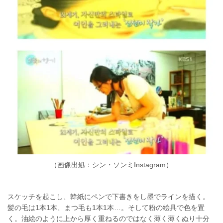
（画像出処：シン・ソンミInstagram）
スケッチを起こし、韓紙にペンで下書きをし墨でラインを描く。
髪の毛は1本1本、まつ毛も1本1本…。そして粉の絵具で色を置
く。油絵のように上から厚く重ねるのではなく薄く薄くぬり十分