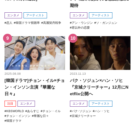
期待
エンタメ
アーティスト
エンタメ
アーティスト
恋人
韓国ドラマ視聴率
高麗契丹戦争
アン・ウンジン
ソ・ガンジュン
君以外の恋愛
2025.08.08
2023.11.13
[韓国ドラマ]チョン・イル×チョ
パク・ソジュン×ハン・ソヒ
ン・インソン主演『華麗な
『京城クリーチャー』12月にN
日々』
etflix公開へ
注目
エンタメ
エンタメ
アーティスト
KBSWORLD
あらすじ
チョン・イル
パク･ソジュン
ハン・ソヒ
チョン・インソン
華麗な日々
京城クリーチャー
韓国ドラマ