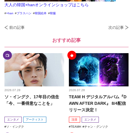
大人の韓国+hanオンラインショップはこちら
+han
プラスハン
韓国絵本
韓服
前の記事
次の記事
おすすめ記事
2026.07.28
2026.07.28
ソ・イングク、17年目の信念
TEAM H デジタルアルバム『D
「今、一番得意なことを」
AWN AFTER DARK』 8/4配信
リリース決定！
エンタメ
アーティスト
注目
エンタメ
ソ・イングク
TEAMH
チャン・グンソク