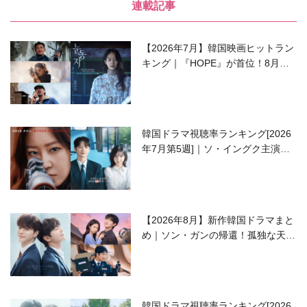
連載記事
【2026年7月】韓国映画ヒットラン
キング｜『HOPE』が首位！8月公
開の注目作は？
韓国ドラマ視聴率ランキング[2026
年7月第5週]｜ソ・イングク主演の
ラブコメがついに最終回！
【2026年8月】新作韓国ドラマまと
め｜ソン・ガンの帰還！孤独な天才
高校生ピアニスト役
韓国ドラマ視聴率ランキング[2026