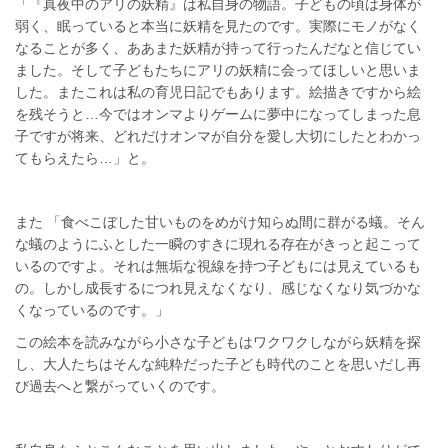
「『真夜中のアリの妖精』は私自身の物語。子どもの頃は身体が
弱く、眠っていると本当に妖精を見たのです。実際にモノがなく
なることが多く、ああまた妖精が持って行ったんだなと信じてい
ました。そして子どもたちにアリの妖精に会ってほしいと思いま
した。またこれは私の育児日記でもあります。絵描きですから絵
を残そうと…今ではオンマよりゲームに夢中になってしまった息
子ですが将来、どれだけオンマが自分を愛し大切にしたとわかっ
てもらえたら…」と。
また 「食べこぼした甘いものをめがけ知らぬ間に群がる蟻。そん
な蟻のようにふとした一瞬のすきに現れる存在がきっと起こって
いるのですよ。それは無垢な視線を持つ子どもには見えているも
の。しかし成長するにつれ見えなくなり、感じなくなり気づかな
くなっているのです。」
この絵本を読みながら小さな子どもはワクワクしながら妖精を探
し、大人たちはそんな純粋だった子ども時代のことを思いだし再
び過去へと繋がっていくのです。