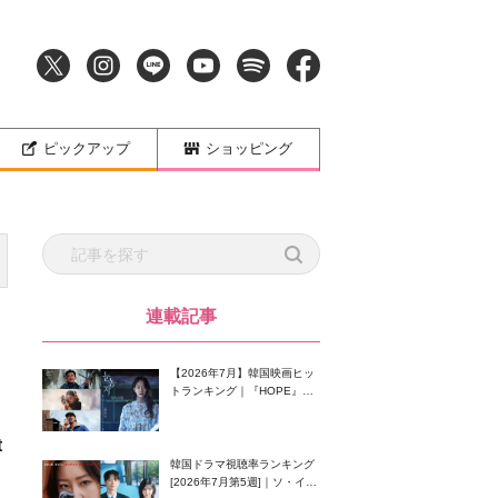
ピックアップ
ショッピング
連載記事
【2026年7月】韓国映画ヒッ
トランキング｜『HOPE』が
首位！8月公開の注目作は？
t
韓国ドラマ視聴率ランキング
[2026年7月第5週]｜ソ・イン