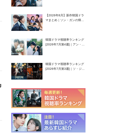
グク主演のラブコメがついに
最終回！
【2026年8月】新作韓国ドラ
マまとめ｜ソン・ガンの帰
還！孤独な天才高校生ピアニ
スト役
韓国ドラマ視聴率ランキング
[2026年7月第4週]｜アン・ヒ
ヨン（EXID ハニ）復帰作
『愛が来る』に注目！
韓国ドラマ視聴率ランキング
[2026年7月第3週]｜ソ・ジソ
ブ主演『エージェント・キ
ム』が勢い加速！
g