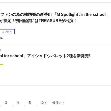
1
Pファンの為の韓国発の新番組 「M Spotlight : in the school」
が決定!! 初回配信にはTREASUREが出演！
エンタメ
RE
2
 cool for school、アイシャドウパレット2種を新発売!
ド
3
4
5
次＞
最後＞＞