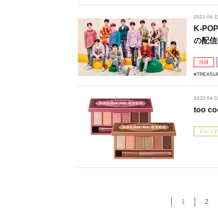
2021.06.1
K-PO
の配信
注目
TREASU
2020.04.0
​too
トレン
1
2