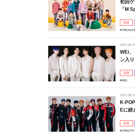
初回ゲ
「M Sp
注目
TREASU
2021.06.2
WEi、
ン入り
注目
WEi
2021.06.1
K-PO
Eに続
注目
CRAVITY