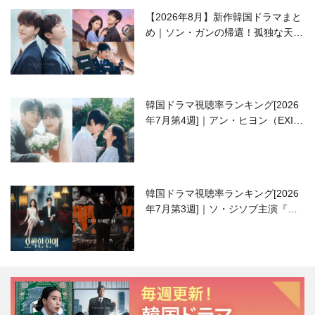
【2026年8月】新作韓国ドラマまと
め｜ソン・ガンの帰還！孤独な天才
高校生ピアニスト役
韓国ドラマ視聴率ランキング[2026
年7月第4週]｜アン・ヒヨン（EXID
ハニ）復帰作『愛が来る』に注目！
韓国ドラマ視聴率ランキング[2026
年7月第3週]｜ソ・ジソブ主演『エ
ージェント・キム』が勢い加速！