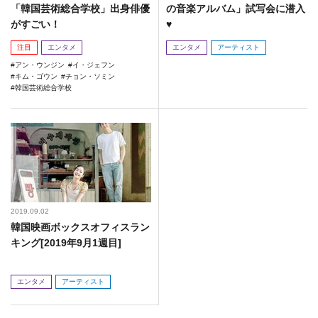
「韓国芸術総合学校」出身俳優
の音楽アルバム」試写会に潜入
がすごい！
♥
注目
エンタメ
エンタメ
アーティスト
アン・ウンジン
イ・ジェフン
キム・ゴウン
チョン・ソミン
韓国芸術総合学校
2019.09.02
韓国映画ボックスオフィスラン
キング[2019年9月1週目]
エンタメ
アーティスト