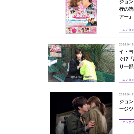
ジョン
行の読
アー」
エンタ
2018.04.2
イ・ヨ
ぐ!?
り一部
エンタ
2018.04.2
ジョン
ージツ
エンタ