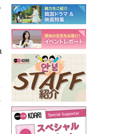
ツ
脱
ケ