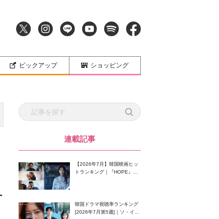
ピックアップ
ショッピング
連載記事
【2026年7月】韓国映画ヒッ
トランキング｜『HOPE』が
首位！8月公開の注目作は？
ー
韓国ドラマ視聴率ランキング
[2026年7月第5週]｜ソ・イン