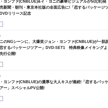
・ヨンファ(CNBLUE)&イ・ヨニの豪華ビジュアルが5/2(水)発
売新聞・朝刊・東京本社版の全面広告に!「恋するパッケージ
DVDリリース記念
メ
8
ニのNGシーンに、大爆笑ジョン・ヨンファ(CNBLUE)が一肌
「恋するパッケージツアー」DVD-SET1 特典映像メイキングよ
先行公開!
メ
3
・ヨンファ(CNBLUE)の濃厚な大人キスが連続!「恋するパッ
アー」スペシャルPV公開!
メ