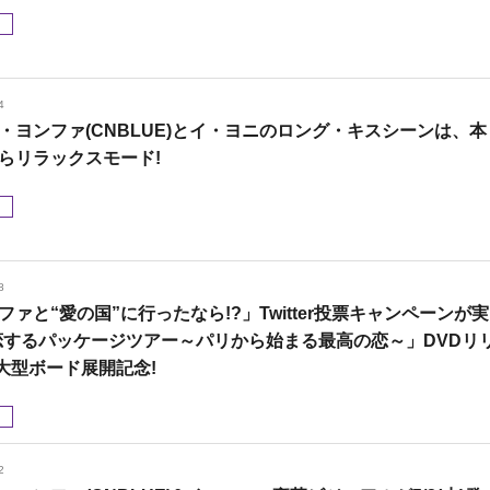
メ
4
・ヨンファ(CNBLUE)とイ・ヨニのロング・キスシーンは、本
らリラックスモード!
メ
8
ファと“愛の国”に行ったなら!?」Twitter投票キャンペーンが実
恋するパッケージツアー～パリから始まる最高の恋～」DVDリ
大型ボード展開記念!
メ
2