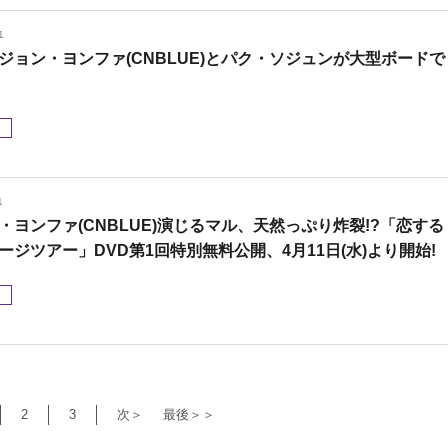
1
ジョン・ヨンファ(CNBLUE)とパク・ソジュンが大型ボードで
メ
1
・ヨンファ(CNBLUE)演じるマル、天然っぷり炸裂!?「恋する
ージツアー」DVD第1回特別無料公開、4月11日(水)より開始!
メ
2
3
次＞
最後＞＞