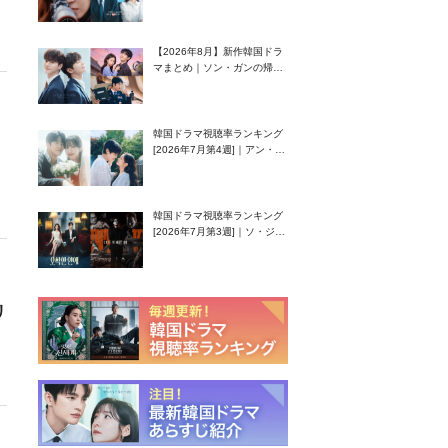
グク主演のラブコメがついに
最終回！
【2026年8月】新作韓国ドラ
マまとめ｜ソン・ガンの帰
還！孤独な天才高校生ピアニ
スト役
韓国ドラマ視聴率ランキング
[2026年7月第4週]｜アン・ヒ
ヨン（EXID ハニ）復帰作
『愛が来る』に注目！
韓国ドラマ視聴率ランキング
[2026年7月第3週]｜ソ・ジソ
ブ主演『エージェント・キ
ム』が勢い加速！
リ