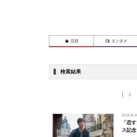
注目
エンタメ
検索結果
1
2018.05.3
「恋す
ス記念