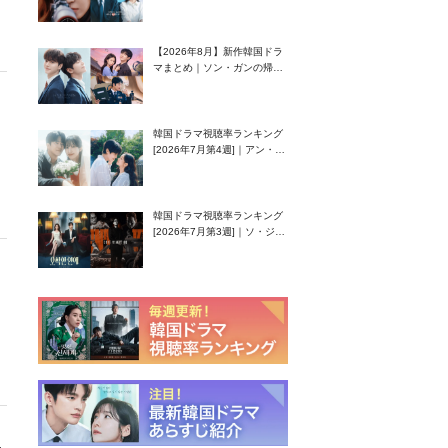
グク主演のラブコメがついに
最終回！
【2026年8月】新作韓国ドラ
マまとめ｜ソン・ガンの帰
還！孤独な天才高校生ピアニ
スト役
韓国ドラマ視聴率ランキング
[2026年7月第4週]｜アン・ヒ
ヨン（EXID ハニ）復帰作
『愛が来る』に注目！
韓国ドラマ視聴率ランキング
[2026年7月第3週]｜ソ・ジソ
ブ主演『エージェント・キ
ム』が勢い加速！