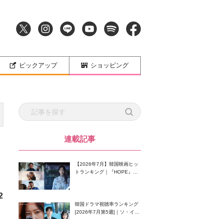
ピックアップ
ショッピング
連載記事
【2026年7月】韓国映画ヒッ
トランキング｜『HOPE』が
首位！8月公開の注目作は？
2
韓国ドラマ視聴率ランキング
[2026年7月第5週]｜ソ・イン