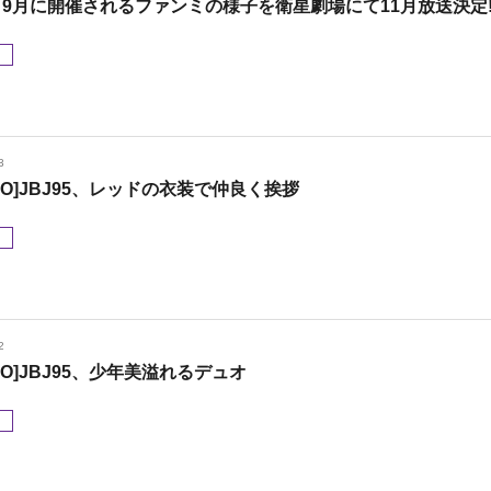
95 9月に開催されるファンミの様子を衛星劇場にて11月放送決定
メ
3
OTO]JBJ95、レッドの衣装で仲良く挨拶
メ
2
TO]JBJ95、少年美溢れるデュオ
メ