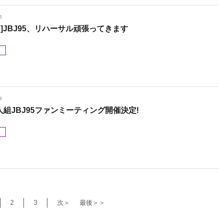
6
to]JBJ95、リハーサル頑張ってきます
メ
8
人組JBJ95ファンミーティング開催決定!
メ
2
3
次＞
最後＞＞