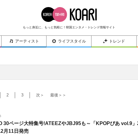
もっと身近に、もっと気軽に！韓国エンタメ・トレンド情報サイト
アーティスト
ライフスタイル
トレンド
2
3
次＞
最後＞＞
5
O 30ページ大特集号!ATEEZやJBJ95も～「KPOPぴあ vol.9」
12月11日発売