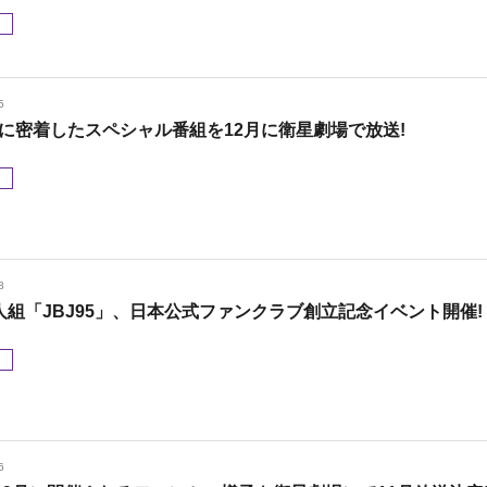
メ
5
95に密着したスペシャル番組を12月に衛星劇場で放送!
メ
8
人組「JBJ95」、日本公式ファンクラブ創立記念イベント開催!
メ
6