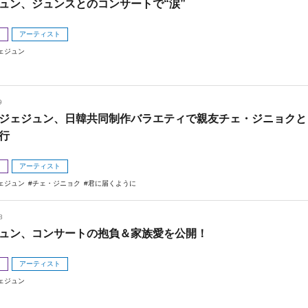
ュン、ジュンスとのコンサートで“涙”
メ
アーティスト
ェジュン
9
ジェジュン、日韓共同制作バラエティで親友チェ・ジニョクと
行
メ
アーティスト
ェジュン
チェ・ジニョク
君に届くように
8
ュン、コンサートの抱負＆家族愛を公開！
メ
アーティスト
ェジュン