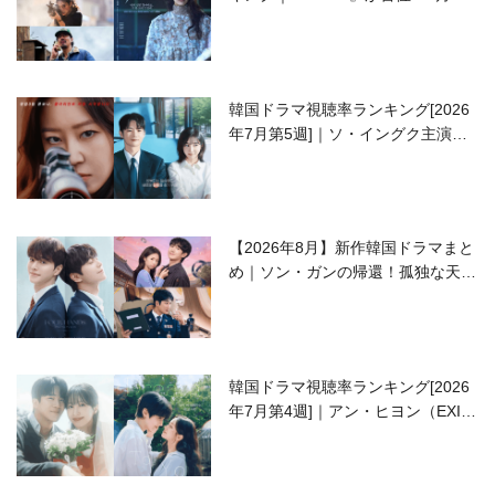
開の注目作は？
韓国ドラマ視聴率ランキング[2026
年7月第5週]｜ソ・イングク主演の
ラブコメがついに最終回！
【2026年8月】新作韓国ドラマまと
め｜ソン・ガンの帰還！孤独な天才
高校生ピアニスト役
韓国ドラマ視聴率ランキング[2026
年7月第4週]｜アン・ヒヨン（EXID
ハニ）復帰作『愛が来る』に注目！