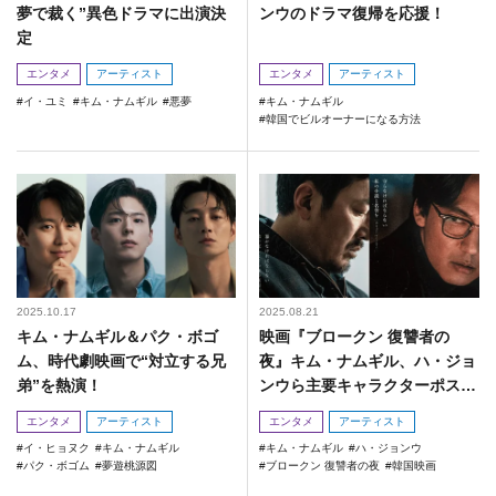
夢で裁く”異色ドラマに出演決
ンウのドラマ復帰を応援！
定
エンタメ
アーティスト
エンタメ
アーティスト
イ・ユミ
キム・ナムギル
悪夢
キム・ナムギル
韓国でビルオーナーになる方法
2025.10.17
2025.08.21
キム・ナムギル＆パク・ボゴ
映画『ブロークン 復讐者の
ム、時代劇映画で“対立する兄
夜』キム・ナムギル、ハ・ジョ
弟”を熱演！
ンウら主要キャラクターポスタ
ー&紹介が到着！
エンタメ
アーティスト
エンタメ
アーティスト
イ・ヒョヌク
キム・ナムギル
キム・ナムギル
ハ・ジョンウ
パク・ボゴム
夢遊桃源図
ブロークン 復讐者の夜
韓国映画