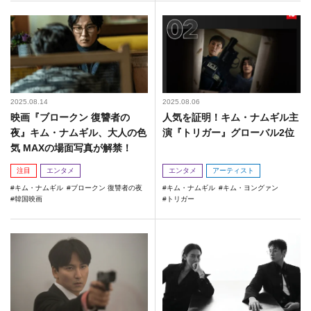
2025.08.14
2025.08.06
映画『ブロークン 復讐者の
人気を証明！キム・ナムギル主
夜』キム・ナムギル、大人の色
演『トリガー』グローバル2位
気 MAXの場面写真が解禁！
注目
エンタメ
エンタメ
アーティスト
キム・ナムギル
ブロークン 復讐者の夜
キム・ナムギル
キム・ヨングァン
韓国映画
トリガー