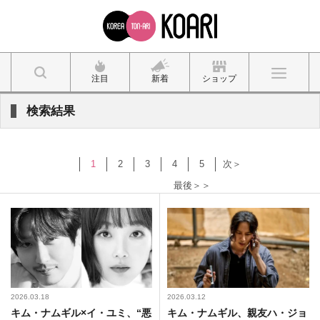
注目
新着
ショップ
検索結果
1
2
3
4
5
次＞
最後＞＞
2026.03.18
2026.03.12
キム・ナムギル×イ・ユミ、“悪
キム・ナムギル、親友ハ・ジョ