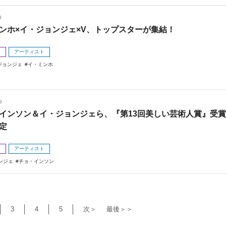
8
ンホ×イ・ジョンジェ×V、トップスターが集結！
メ
アーティスト
ジョンジェ
イ・ミンホ
9
インソン＆イ・ジョンジェら、『第13回美しい芸術人賞』受賞
定
メ
アーティスト
ンジェ
チョ・インソン
3
4
5
次＞
最後＞＞