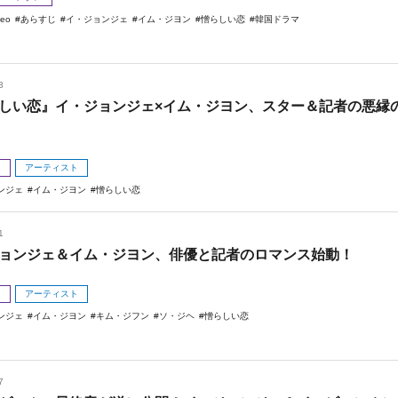
deo
あらすじ
イ・ジョンジェ
イム・ジヨン
憎らしい恋
韓国ドラマ
3
しい恋』イ・ジョンジェ×イム・ジヨン、スター＆記者の悪縁
メ
アーティスト
ンジェ
イム・ジヨン
憎らしい恋
1
ョンジェ＆イム・ジヨン、俳優と記者のロマンス始動！
メ
アーティスト
ンジェ
イム・ジヨン
キム・ジフン
ソ・ジヘ
憎らしい恋
7