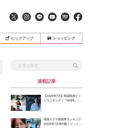
ピックアップ
ショッピング
連載記事
【2026年7月】韓国映画ヒッ
トランキング｜『HOPE』が
首位！8月公開の注目作は？
韓国ドラマ視聴率ランキング
[2026年7月第5週]｜ソ・イン