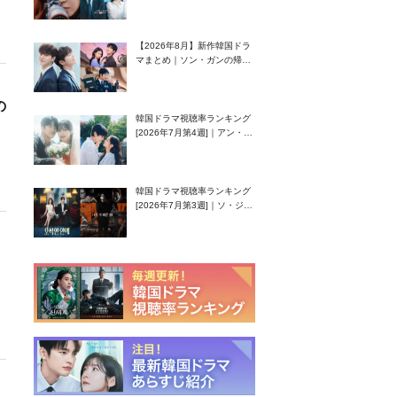
グク主演のラブコメがついに
最終回！
【2026年8月】新作韓国ドラ
マまとめ｜ソン・ガンの帰
還！孤独な天才高校生ピアニ
スト役
の
韓国ドラマ視聴率ランキング
[2026年7月第4週]｜アン・ヒ
ヨン（EXID ハニ）復帰作
『愛が来る』に注目！
韓国ドラマ視聴率ランキング
[2026年7月第3週]｜ソ・ジソ
ブ主演『エージェント・キ
ム』が勢い加速！