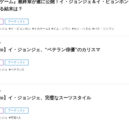
ゲーム』最終章が遂に公開！イ・ジョンジェ＆イ・ビョンホン
る結末は？
メ
アーティスト
ンジェ
イ・ビョンホン
イカゲーム3
イム・シワン
カン・ハヌル
パク・ソンフン
3
oto】イ・ジョンジェ、“ベテラン俳優”のカリスマ
メ
アーティスト
ンジェ
ベテラン2
8
oto】イ・ジョンジェ、完璧なスーツスタイル
メ
アーティスト
ンジェ
宇宙+人