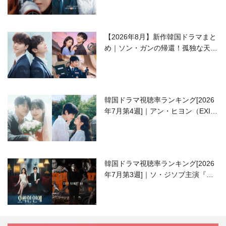
【2026年8月】新作韓国ドラマまと
め｜ソン・ガンの帰還！孤独な天才
高校生ピアニスト役
韓国ドラマ視聴率ランキング[2026
年7月第4週]｜アン・ヒヨン（EXID
ハニ）復帰作『愛が来る』に注目！
韓国ドラマ視聴率ランキング[2026
年7月第3週]｜ソ・ジソブ主演『エ
ージェント・キム』が勢い加速！