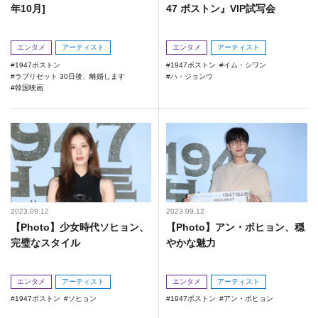
年10月]
47 ボストン』VIP試写会
エンタメ
アーティスト
エンタメ
アーティスト
1947ボストン
1947ボストン
イム・シワン
ラブリセット 30日後、離婚します
ハ・ジョンウ
韓国映画
2023.09.12
2023.09.12
【Photo】少女時代ソヒョン、
【Photo】アン・ボヒョン、穏
完璧なスタイル
やかな魅力
エンタメ
アーティスト
エンタメ
アーティスト
1947ボストン
ソヒョン
1947ボストン
アン・ボヒョン