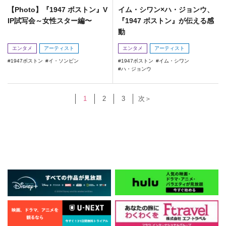
【Photo】『1947 ボストン』V
イム・シワン×ハ・ジョンウ、
IP試写会～女性スター編〜
『1947 ボストン』が伝える感
動
エンタメ
アーティスト
エンタメ
アーティスト
1947ボストン
イ・ソンビン
1947ボストン
イム・シワン
ハ・ジョンウ
1
2
3
次＞