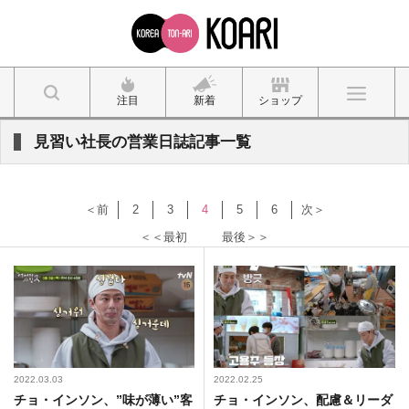
注目
新着
ショップ
見習い社長の営業日誌記事一覧
＜前
2
3
4
5
6
次＞
＜＜最初
最後＞＞
2022.03.03
2022.02.25
チョ・インソン、”味が薄い”客
チョ・インソン、配慮＆リーダ