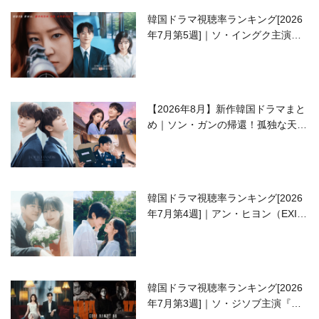
韓国ドラマ視聴率ランキング[2026
年7月第5週]｜ソ・イングク主演の
ラブコメがついに最終回！
【2026年8月】新作韓国ドラマまと
め｜ソン・ガンの帰還！孤独な天才
高校生ピアニスト役
韓国ドラマ視聴率ランキング[2026
年7月第4週]｜アン・ヒヨン（EXID
ハニ）復帰作『愛が来る』に注目！
韓国ドラマ視聴率ランキング[2026
年7月第3週]｜ソ・ジソブ主演『エ
ージェント・キム』が勢い加速！