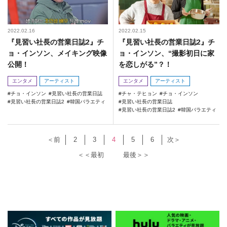
2022.02.16
2022.02.15
『見習い社長の営業日誌2』チ
『見習い社長の営業日誌2』チ
ョ・インソン、メイキング映像
ョ・インソン、“撮影初日に家
公開！
を恋しがる”？！
エンタメ
アーティスト
エンタメ
アーティスト
チョ・インソン
見習い社長の営業日誌
チャ・テヒョン
チョ・インソン
見習い社長の営業日誌2
韓国バラエティ
見習い社長の営業日誌
見習い社長の営業日誌2
韓国バラエティ
＜前
2
3
4
5
6
次＞
＜＜最初
最後＞＞