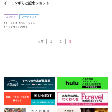
イ・ミンギらと記念ショット！
エンタメ
アーティスト
イ・ミンギ
ハン・ジミン
ヒップタッチの女王
＜前
1
2
3