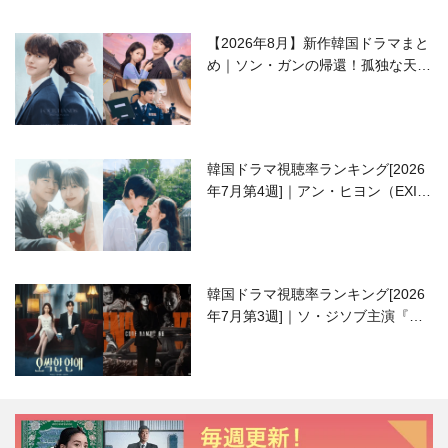
【2026年8月】新作韓国ドラマまと
め｜ソン・ガンの帰還！孤独な天才
高校生ピアニスト役
韓国ドラマ視聴率ランキング[2026
年7月第4週]｜アン・ヒヨン（EXID
ハニ）復帰作『愛が来る』に注目！
韓国ドラマ視聴率ランキング[2026
年7月第3週]｜ソ・ジソブ主演『エ
ージェント・キム』が勢い加速！