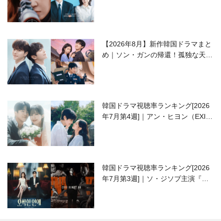
ラブコメがついに最終回！
【2026年8月】新作韓国ドラマまと
め｜ソン・ガンの帰還！孤独な天才
高校生ピアニスト役
韓国ドラマ視聴率ランキング[2026
年7月第4週]｜アン・ヒヨン（EXID
ハニ）復帰作『愛が来る』に注目！
韓国ドラマ視聴率ランキング[2026
年7月第3週]｜ソ・ジソブ主演『エ
ージェント・キム』が勢い加速！