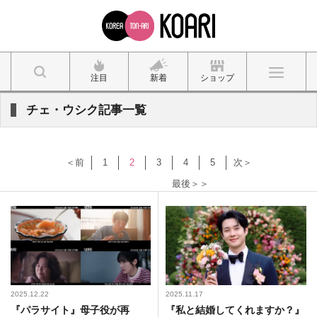
注目
新着
ショップ
チェ・ウシク記事一覧
＜前
1
2
3
4
5
次＞
最後＞＞
2025.12.22
2025.11.17
『パラサイト』母子役が再
『私と結婚してくれますか？』