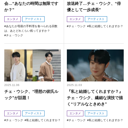
会…“あなたの時間は無限です
放送終了…チェ・ウシク、“俳
か？”
優として一歩成長”
エンタメ
アーティスト
エンタメ
アーティスト
あなたが母親の手料理を食べられる回数
チェ・ウシク
私と結婚してくれますか？
は、あとどれくらい残ってますか？
チェ・ウシク
2025.11.06
2025.11.03
チェ・ウシク、“理想の彼氏ル
『私と結婚してくれますか？』
ック”が話題！
チェ・ウシク、繊細な演技で描
く“リアルなときめき”
エンタメ
アーティスト
エンタメ
アーティスト
チェ・ウシク
私と結婚してくれますか？
チェ・ウシク
私と結婚してくれますか？