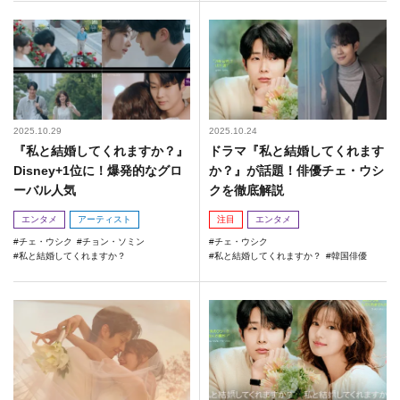
2025.10.29
2025.10.24
『私と結婚してくれますか？』
ドラマ『私と結婚してくれます
Disney+1位に！爆発的なグロ
か？』が話題！俳優チェ・ウシ
ーバル人気
クを徹底解説
エンタメ
アーティスト
注目
エンタメ
チェ・ウシク
チョン・ソミン
チェ・ウシク
私と結婚してくれますか？
私と結婚してくれますか？
韓国俳優