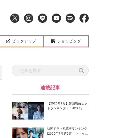
ピックアップ
ショッピング
連載記事
【2026年7月】韓国映画ヒッ
トランキング｜『HOPE』が
首位！8月公開の注目作は？
韓国ドラマ視聴率ランキング
[2026年7月第5週]｜ソ・イン