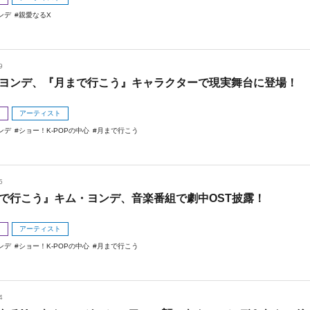
ンデ
親愛なるX
9
ヨンデ、『月まで行こう』キャラクターで現実舞台に登場！
メ
アーティスト
ンデ
ショー！K-POPの中心
月まで行こう
5
で行こう』キム・ヨンデ、音楽番組で劇中OST披露！
メ
アーティスト
ンデ
ショー！K-POPの中心
月まで行こう
4