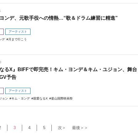
1
ヨンデ、元歌手役への情熱…“歌＆ドラム練習に精進”
メ
アーティスト
ンデ
月まで行こう
0
なるX』BIFFで即完売！キム・ヨンデ＆キム・ユジョン、舞台
GV予告
メ
アーティスト
ジョン
キム・ヨンデ
親愛なるX
釜山国際映画祭
2
3
4
5
次＞
最後＞＞