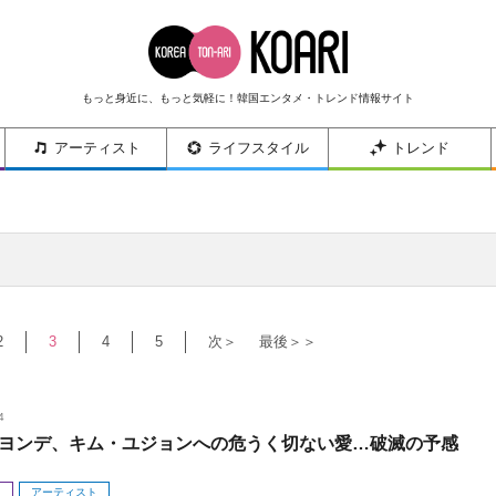
もっと身近に、もっと気軽に！韓国エンタメ・トレンド情報サイト
アーティスト
ライフスタイル
トレンド
2
3
4
5
次＞
最後＞＞
4
ヨンデ、キム・ユジョンへの危うく切ない愛…破滅の予感
メ
アーティスト