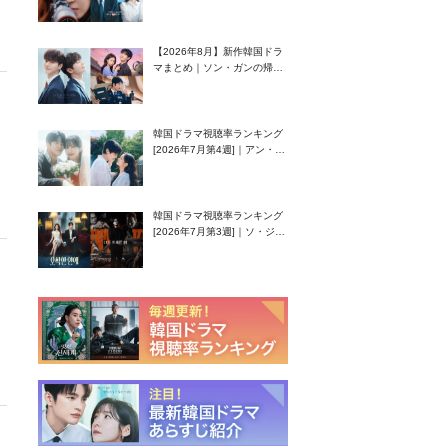
グク主演のラブコメがついに
最終回！
【2026年8月】新作韓国ドラ
マまとめ｜ソン・ガンの帰
還！孤独な天才高校生ピアニ
スト役
韓国ドラマ視聴率ランキング
[2026年7月第4週]｜アン・ヒ
ヨン（EXID ハニ）復帰作
『愛が来る』に注目！
韓国ドラマ視聴率ランキング
[2026年7月第3週]｜ソ・ジソ
ブ主演『エージェント・キ
ム』が勢い加速！