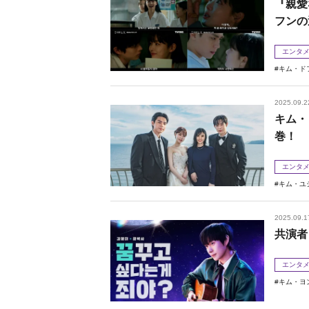
『親愛
フンの
エンタ
キム・ド
2025.09.2
キム・
巻！
エンタ
キム・ユ
2025.09.1
共演者
エンタ
キム・ヨ