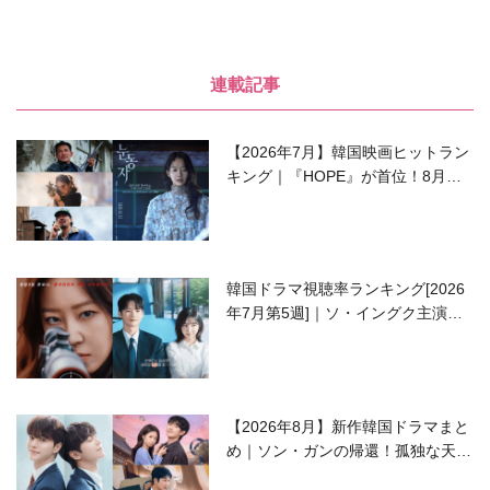
連載記事
【2026年7月】韓国映画ヒットラン
キング｜『HOPE』が首位！8月公
開の注目作は？
韓国ドラマ視聴率ランキング[2026
年7月第5週]｜ソ・イングク主演の
ラブコメがついに最終回！
【2026年8月】新作韓国ドラマまと
め｜ソン・ガンの帰還！孤独な天才
高校生ピアニスト役