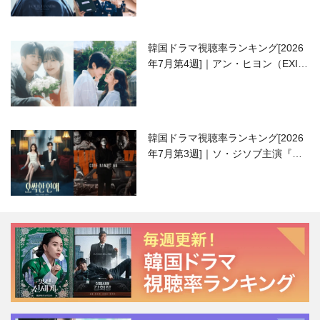
韓国ドラマ視聴率ランキング[2026
年7月第4週]｜アン・ヒヨン（EXID
ハニ）復帰作『愛が来る』に注目！
韓国ドラマ視聴率ランキング[2026
年7月第3週]｜ソ・ジソブ主演『エ
ージェント・キム』が勢い加速！