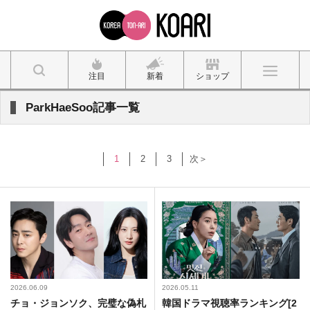
注目
新着
ショップ
ParkHaeSoo記事一覧
1
2
3
次＞
2026.06.09
2026.05.11
チョ・ジョンソク、完璧な偽札
韓国ドラマ視聴率ランキング[2