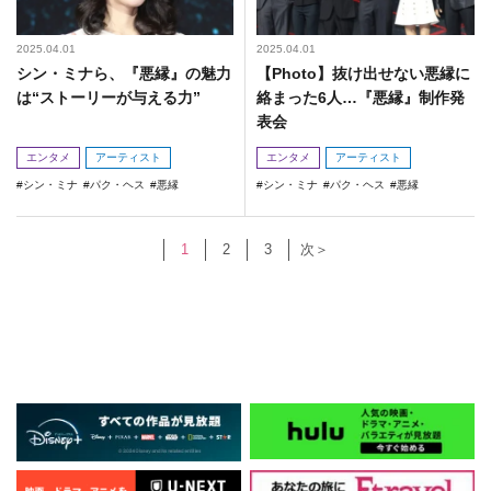
2025.04.01
2025.04.01
シン・ミナら、『悪縁』の魅力
【Photo】抜け出せない悪縁に
は“ストーリーが与える力”
絡まった6人…『悪縁』制作発
表会
エンタメ
アーティスト
エンタメ
アーティスト
シン・ミナ
パク・ヘス
悪縁
シン・ミナ
パク・ヘス
悪縁
1
2
3
次＞