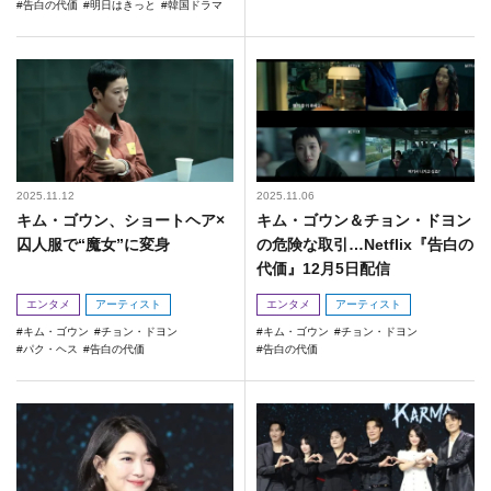
告白の代価
明日はきっと
韓国ドラマ
2025.11.12
2025.11.06
キム・ゴウン、ショートヘア×
キム・ゴウン＆チョン・ドヨン
囚人服で“魔女”に変身
の危険な取引…Netflix『告白の
代価』12月5日配信
エンタメ
アーティスト
エンタメ
アーティスト
キム・ゴウン
チョン・ドヨン
キム・ゴウン
チョン・ドヨン
パク・ヘス
告白の代価
告白の代価