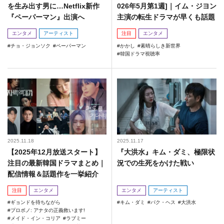
を生み出す男に…Netflix新作
026年5月第1週]｜イム・ジヨン
『ペーパーマン』出演へ
主演の転生ドラマが早くも話題
エンタメ
アーティスト
注目
エンタメ
チョ・ジョンソク
ペーパーマン
かかし
素晴らしき新世界
韓国ドラマ視聴率
2025.11.18
2025.11.17
【2025年12月放送スタート】
『大洪水』キム・ダミ、極限状
注目の最新韓国ドラマまとめ｜
況での生死をかけた戦い
配信情報＆話題作を一挙紹介
注目
エンタメ
エンタメ
アーティスト
ギョンドを待ちながら
キム・ダミ
パク・ヘス
大洪水
プロボノ: アナタの正義救います!
メイド・イン・コリア
ラブミー