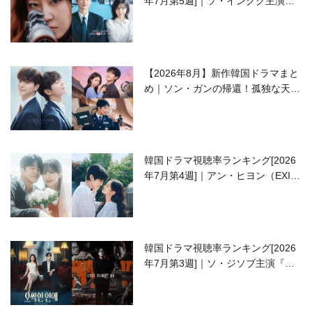
年7月第5週]｜ソ・イングク主演の
ラブコメがついに最終回！
【2026年8月】新作韓国ドラマまと
め｜ソン・ガンの帰還！孤独な天才
高校生ピアニスト役
韓国ドラマ視聴率ランキング[2026
年7月第4週]｜アン・ヒヨン（EXID
ハニ）復帰作『愛が来る』に注目！
韓国ドラマ視聴率ランキング[2026
年7月第3週]｜ソ・ジソブ主演『エ
ージェント・キム』が勢い加速！