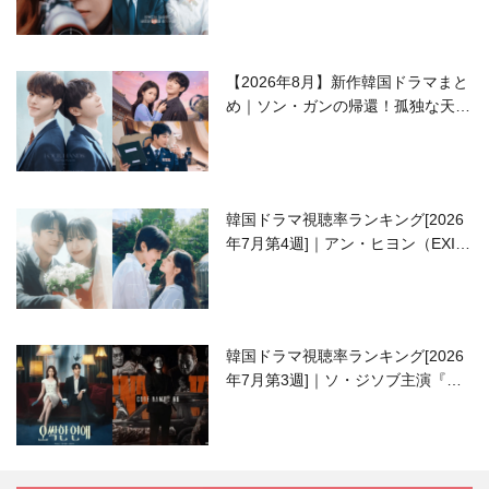
【2026年8月】新作韓国ドラマまと
め｜ソン・ガンの帰還！孤独な天才
高校生ピアニスト役
韓国ドラマ視聴率ランキング[2026
年7月第4週]｜アン・ヒヨン（EXID
ハニ）復帰作『愛が来る』に注目！
韓国ドラマ視聴率ランキング[2026
年7月第3週]｜ソ・ジソブ主演『エ
ージェント・キム』が勢い加速！