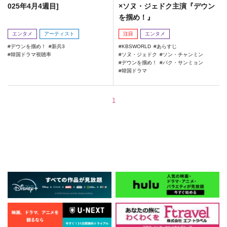
025年4月4週目]
×ソヌ・ジェドク主演『デウン
を掴め！』
エンタメ
アーティスト
注目
エンタメ
デウンを掴め！
新兵3
KBSWORLD
あらすじ
韓国ドラマ視聴率
ソヌ・ジェドク
ソン・チャンミン
デウンを掴め！
パク・サンミョン
韓国ドラマ
1