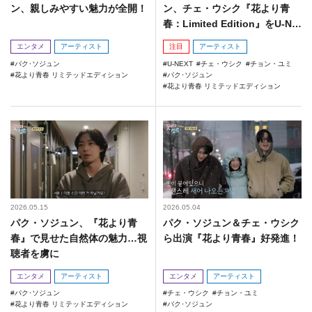
ン、親しみやすい魅力が全開！
ン、チェ・ウシク『花より青
春：Limited Edition』をU-NE
XTで独占配信！
エンタメ
アーティスト
注目
アーティスト
パク･ソジュン
U-NEXT
チェ・ウシク
チョン・ユミ
花より青春 リミテッドエディション
パク･ソジュン
花より青春 リミテッドエディション
2026.05.15
2026.05.04
パク・ソジュン、『花より青
パク・ソジュン＆チェ・ウシク
春』で見せた自然体の魅力…視
ら出演『花より青春』好発進！
聴者を虜に
エンタメ
アーティスト
エンタメ
アーティスト
パク･ソジュン
チェ・ウシク
チョン・ユミ
花より青春 リミテッドエディション
パク･ソジュン