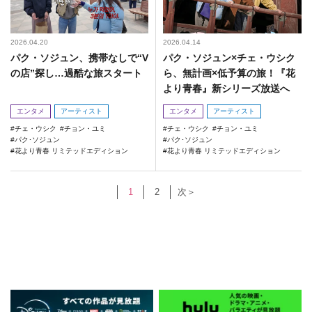
2026.04.20
2026.04.14
パク・ソジュン、携帯なしで“V
パク・ソジュン×チェ・ウシク
の店”探し…過酷な旅スタート
ら、無計画×低予算の旅！『花
より青春』新シリーズ放送へ
エンタメ
アーティスト
エンタメ
アーティスト
チェ・ウシク
チョン・ユミ
チェ・ウシク
チョン・ユミ
パク･ソジュン
パク･ソジュン
花より青春 リミテッドエディション
花より青春 リミテッドエディション
1
2
次＞