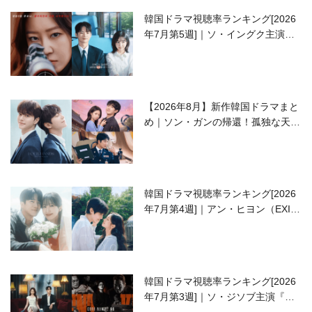
韓国ドラマ視聴率ランキング[2026
年7月第5週]｜ソ・イングク主演の
ラブコメがついに最終回！
【2026年8月】新作韓国ドラマまと
め｜ソン・ガンの帰還！孤独な天才
高校生ピアニスト役
韓国ドラマ視聴率ランキング[2026
年7月第4週]｜アン・ヒヨン（EXID
ハニ）復帰作『愛が来る』に注目！
韓国ドラマ視聴率ランキング[2026
年7月第3週]｜ソ・ジソブ主演『エ
ージェント・キム』が勢い加速！