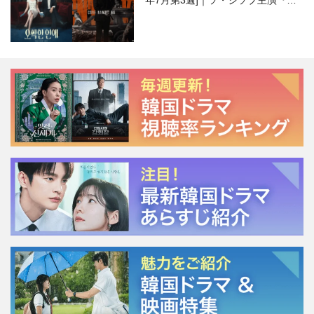
年7月第3週]｜ソ・ジソブ主演『エ
ージェント・キム』が勢い加速！