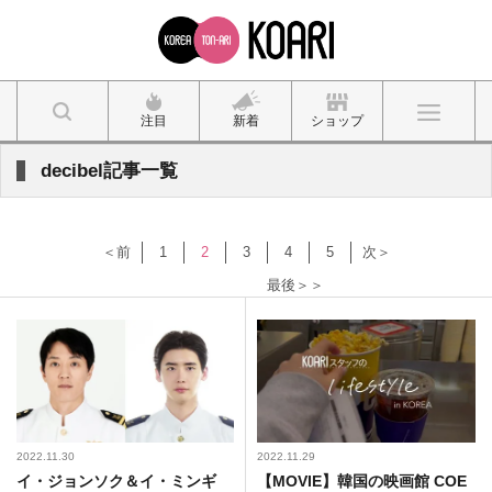
注目
新着
ショップ
decibel記事一覧
＜前
1
2
3
4
5
次＞
最後＞＞
2022.11.30
2022.11.29
イ・ジョンソク＆イ・ミンギ
【MOVIE】韓国の映画館 COE