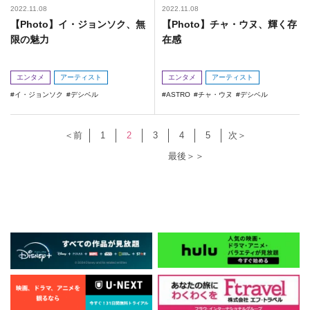
2022.11.08
2022.11.08
【Photo】イ・ジョンソク、無
【Photo】チャ・ウヌ、輝く存
限の魅力
在感
エンタメ
アーティスト
エンタメ
アーティスト
イ・ジョンソク
デシベル
ASTRO
チャ・ウヌ
デシベル
＜前
1
2
3
4
5
次＞
最後＞＞