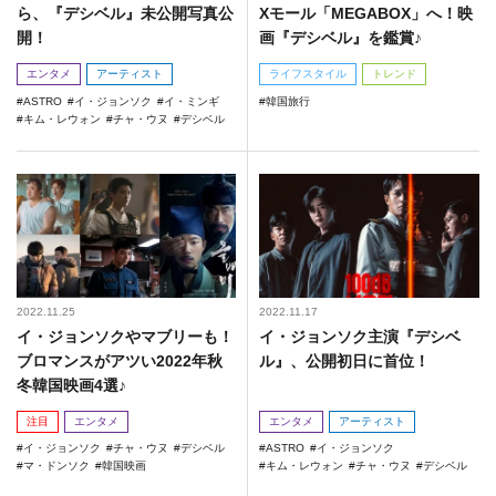
ら、『デシベル』未公開写真公
Xモール「MEGABOX」へ！映
開！
画『デシベル』を鑑賞♪
エンタメ
アーティスト
ライフスタイル
トレンド
ASTRO
イ・ジョンソク
イ・ミンギ
韓国旅行
キム・レウォン
チャ・ウヌ
デシベル
2022.11.25
2022.11.17
イ・ジョンソクやマブリーも！
イ・ジョンソク主演『デシベ
ブロマンスがアツい2022年秋
ル』、公開初日に首位！
冬韓国映画4選♪
注目
エンタメ
エンタメ
アーティスト
イ・ジョンソク
チャ・ウヌ
デシベル
ASTRO
イ・ジョンソク
マ・ドンソク
韓国映画
キム・レウォン
チャ・ウヌ
デシベル