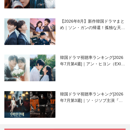
【2026年8月】新作韓国ドラマまと
め｜ソン・ガンの帰還！孤独な天才
高校生ピアニスト役
韓国ドラマ視聴率ランキング[2026
年7月第4週]｜アン・ヒヨン（EXID
ハニ）復帰作『愛が来る』に注目！
韓国ドラマ視聴率ランキング[2026
年7月第3週]｜ソ・ジソブ主演『エ
ージェント・キム』が勢い加速！