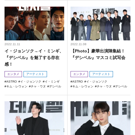
2022.11.11
2022.11.08
イ・ジョンソク→イ・ミンギ、
【Photo】豪華出演陣集結！
『デシベル』を魅了する存在
『デシベル』マスコミ試写会
感！
エンタメ
アーティスト
エンタメ
アーティスト
ASTRO
イ・ジョンソク
イ・ミンギ
ASTRO
イ・ジョンソク
キム・レウォン
チャ・ウヌ
デシベル
キム・レウォン
チャ・ウヌ
デシベル