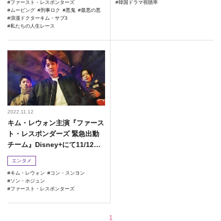
ファースト・レスポンターズ
韓国ドラマ視聴率
ムービング
刑事ロク
悪鬼
最悪の悪
浪漫ドクターキム・サブ3
私たちの人生レース
2022.11.12
キム・レウォン主演『ファース
ト・レスポンダーズ 緊急出動
チーム』Disney+にて11/12よ
り配信開始！
エンタメ
キム・レウォン
コン・スンヨン
ソン・ホジュン
ファースト・レスポンターズ
1