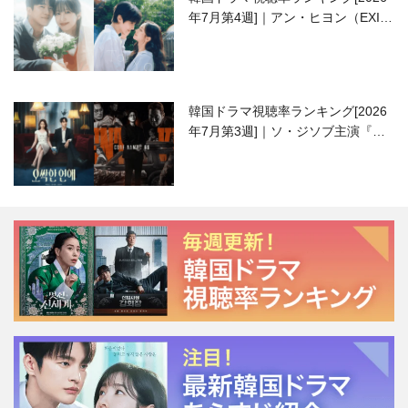
年7月第4週]｜アン・ヒヨン（EXID
ハニ）復帰作『愛が来る』に注目！
韓国ドラマ視聴率ランキング[2026
年7月第3週]｜ソ・ジソブ主演『エ
ージェント・キム』が勢い加速！