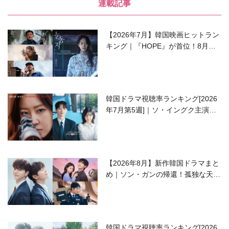
連載記事
【2026年7月】韓国映画ヒットラン
キング｜『HOPE』が首位！8月公
開の注目作は？
韓国ドラマ視聴率ランキング[2026
年7月第5週]｜ソ・イングク主演の
ラブコメがついに最終回！
【2026年8月】新作韓国ドラマまと
め｜ソン・ガンの帰還！孤独な天才
高校生ピアニスト役
韓国ドラマ視聴率ランキング[2026