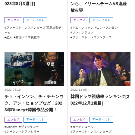
023年8月3週目]
ンら、ドリームチームVS連続
放火犯
エンタメ
アーティスト
エンタメ
アーティスト
ファースト・レスポンターズ 緊急出動チ
キム・レウォン
コン・スンヨン
ーム
ソン・ホジュン
恋人
韓国ドラマ視聴率
ファースト・レスポンターズ
2023.04.10
2022.12.05
チョ・インソン、チ・チャンウ
韓国ドラマ視聴率ランキング[2
ク、アン・ヒョソプなど！202
022年12月1週目]
3年Disney+韓国作品公開！
エンタメ
アーティスト
エンタメ
アーティスト
Disney+
ヴィジランテ
カーテンコール
シークレットファミリー
ファースト・レスポンターズ