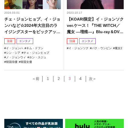
2024.03.01
2023.10.17
チェ・ジョンヒョプ、イ・ジョ
【KOARI限定】イ・ジョンソク
ンハなど☆2024年大注目のラ
ver.ケース！『THE WITCH／
イジングスターをピックアッ
魔女 ―増殖―』Blu-ray＆DVD
プ！
リリース！
注目
エンタメ
注目
エンタメ
イ・ジョンハ
キム・ドフン
イ・ジョンソク
パク・ウンビン
魔女2
シン・シア
チェ・ジョンヒョプ
ノ・ジョンウィ
ホン・スジュ
韓国俳優
韓国女優
＜前
1
2
3
4
次＞