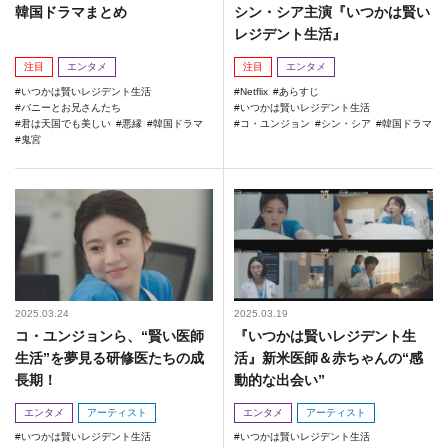
韓国ドラマまとめ
シン・シア主演『いつかは賢い
レジデント生活』
注目
エンタメ
注目
エンタメ
いつかは賢いレジデント生活
Netflix
あらすじ
バニーとお兄さんたち
いつかは賢いレジデント生活
君は天国でも美しい
悪縁
韓国ドラマ
コ・ユンジョン
シン・シア
韓国ドラマ
鬼宮
2025.03.24
2025.03.19
コ・ユンジョンら、“賢い医師
『いつかは賢いレジデント生
生活”を夢見る研修医たちの成
活』新米医師＆赤ちゃんの“感
長期！
動的な出会い”
エンタメ
アーティスト
エンタメ
アーティスト
いつかは賢いレジデント生活
いつかは賢いレジデント生活