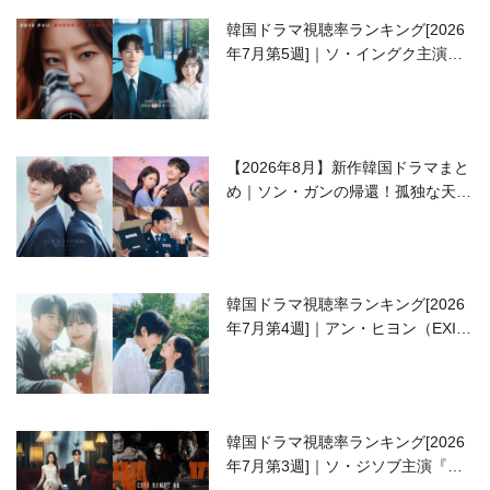
韓国ドラマ視聴率ランキング[2026
年7月第5週]｜ソ・イングク主演の
ラブコメがついに最終回！
【2026年8月】新作韓国ドラマまと
め｜ソン・ガンの帰還！孤独な天才
高校生ピアニスト役
韓国ドラマ視聴率ランキング[2026
年7月第4週]｜アン・ヒヨン（EXID
ハニ）復帰作『愛が来る』に注目！
韓国ドラマ視聴率ランキング[2026
年7月第3週]｜ソ・ジソブ主演『エ
ージェント・キム』が勢い加速！