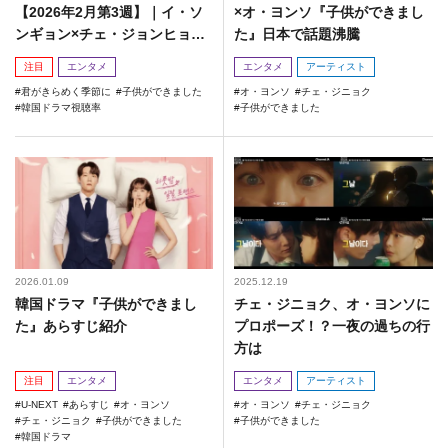
【2026年2月第3週】｜イ・ソ
×オ・ヨンソ『子供ができまし
ンギョン×チェ・ジョンヒョプ
た』日本で話題沸騰
新作が好発進！
注目
エンタメ
エンタメ
アーティスト
君がきらめく季節に
子供ができました
オ・ヨンソ
チェ・ジニョク
韓国ドラマ視聴率
子供ができました
2026.01.09
2025.12.19
韓国ドラマ『子供ができまし
チェ・ジニョク、オ・ヨンソに
た』あらすじ紹介
プロポーズ！？一夜の過ちの行
方は
注目
エンタメ
エンタメ
アーティスト
U-NEXT
あらすじ
オ・ヨンソ
オ・ヨンソ
チェ・ジニョク
チェ・ジニョク
子供ができました
子供ができました
韓国ドラマ