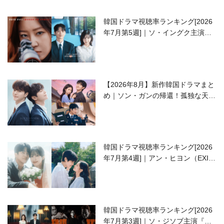
韓国ドラマ視聴率ランキング[2026
年7月第5週]｜ソ・イングク主演の
ラブコメがついに最終回！
【2026年8月】新作韓国ドラマまと
め｜ソン・ガンの帰還！孤独な天才
高校生ピアニスト役
韓国ドラマ視聴率ランキング[2026
年7月第4週]｜アン・ヒヨン（EXID
ハニ）復帰作『愛が来る』に注目！
韓国ドラマ視聴率ランキング[2026
年7月第3週]｜ソ・ジソブ主演『エ