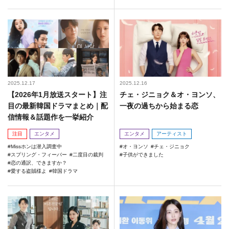
2025.12.17
2025.12.16
【2026年1月放送スタート】注
チェ・ジニョク＆オ・ヨンソ、
目の最新韓国ドラマまとめ｜配
一夜の過ちから始まる恋
信情報＆話題作を一挙紹介
注目
エンタメ
エンタメ
アーティスト
Missホンは潜入調査中
オ・ヨンソ
チェ・ジニョク
スプリング・フィーバー
二度目の裁判
子供ができました
恋の通訳、できますか？
愛する盗賊様よ
韓国ドラマ