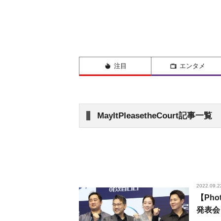
注目
エンタメ
MayItPleasetheCourt記事一覧
2022.09.2
【Ph
発表会