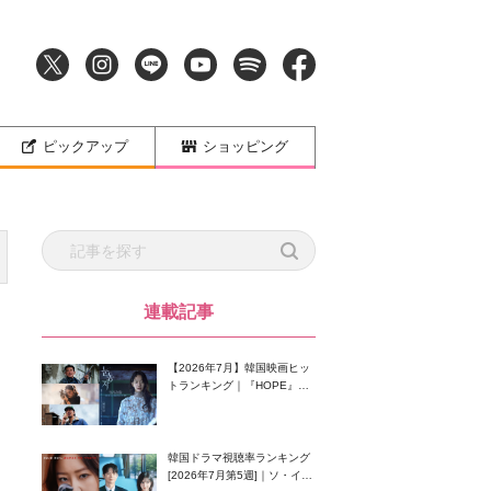
ピックアップ
ショッピング
連載記事
【2026年7月】韓国映画ヒッ
トランキング｜『HOPE』が
首位！8月公開の注目作は？
韓国ドラマ視聴率ランキング
[2026年7月第5週]｜ソ・イン