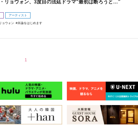
・リョウォン、3度目の法廷ドラマ“最初は断ろうと…”
メ
アーティスト
リョウォン
弁論をはじめます
1