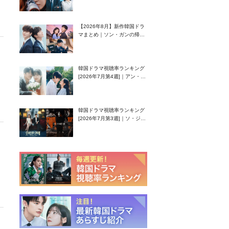
グク主演のラブコメがついに
最終回！
【2026年8月】新作韓国ドラ
マまとめ｜ソン・ガンの帰
還！孤独な天才高校生ピアニ
スト役
韓国ドラマ視聴率ランキング
[2026年7月第4週]｜アン・ヒ
ヨン（EXID ハニ）復帰作
『愛が来る』に注目！
韓国ドラマ視聴率ランキング
[2026年7月第3週]｜ソ・ジソ
ブ主演『エージェント・キ
ム』が勢い加速！