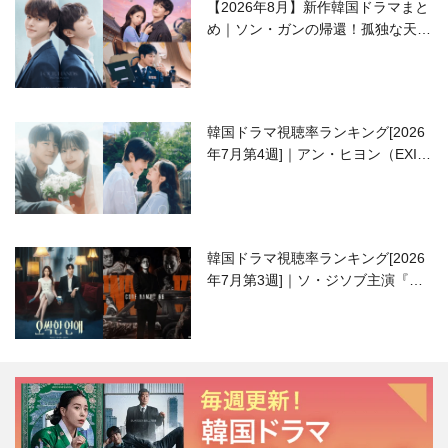
【2026年8月】新作韓国ドラマまと
め｜ソン・ガンの帰還！孤独な天才
高校生ピアニスト役
韓国ドラマ視聴率ランキング[2026
年7月第4週]｜アン・ヒヨン（EXID
ハニ）復帰作『愛が来る』に注目！
韓国ドラマ視聴率ランキング[2026
年7月第3週]｜ソ・ジソブ主演『エ
ージェント・キム』が勢い加速！