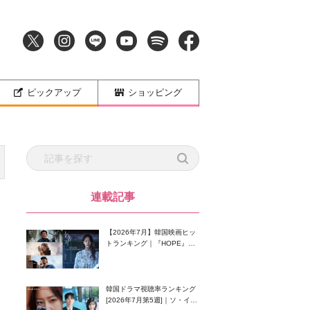
ピックアップ
ショッピング
連載記事
【2026年7月】韓国映画ヒッ
トランキング｜『HOPE』が
首位！8月公開の注目作は？
韓国ドラマ視聴率ランキング
[2026年7月第5週]｜ソ・イン