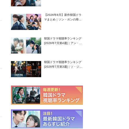
グク主演のラブコメがついに
最終回！
【2026年8月】新作韓国ドラ
マまとめ｜ソン・ガンの帰
還！孤独な天才高校生ピアニ
スト役
韓国ドラマ視聴率ランキング
[2026年7月第4週]｜アン・ヒ
ヨン（EXID ハニ）復帰作
『愛が来る』に注目！
韓国ドラマ視聴率ランキング
[2026年7月第3週]｜ソ・ジソ
ブ主演『エージェント・キ
ム』が勢い加速！