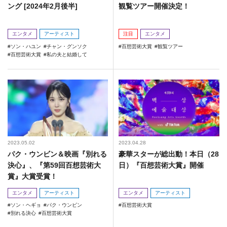
ング [2024年2月後半]
観覧ツアー開催決定！
エンタメ
アーティスト
注目
エンタメ
ソン・ハユン
チャン・グンソク
百想芸術大賞
観覧ツアー
百想芸術大賞
私の夫と結婚して
2023.05.02
2023.04.28
パク・ウンビン＆映画『別れる
豪華スターが総出動！本日（28
決心』、『第59回百想芸術大
日）『百想芸術大賞』開催
賞』大賞受賞！
エンタメ
アーティスト
エンタメ
アーティスト
ソン・ヘギョ
パク・ウンビン
百想芸術大賞
別れる決心
百想芸術大賞