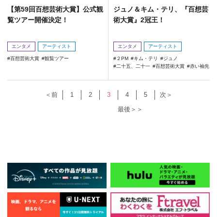
【第59回百想芸術大賞】公式観
ジュノ＆キム・テリ、『百想芸
覧ツアー開催決定！
術大賞』2冠王！
エンタメ
アーティスト
エンタメ
アーティスト
百想芸術大賞
観覧ツアー
２PM
キム・テリ
ジュノ
二十五、二十一
百想芸術大賞
赤い袖先
＜前
1
2
3
4
5
次＞
最後＞＞