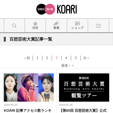
注目
新着
ショップ
百想芸術大賞記事一覧
＜前
1
2
3
4
5
次＞
最後＞＞
2024.03.10
2024.02.28
KOARI 記事アクセス数ランキ
【第60回 百想芸術大賞】公式