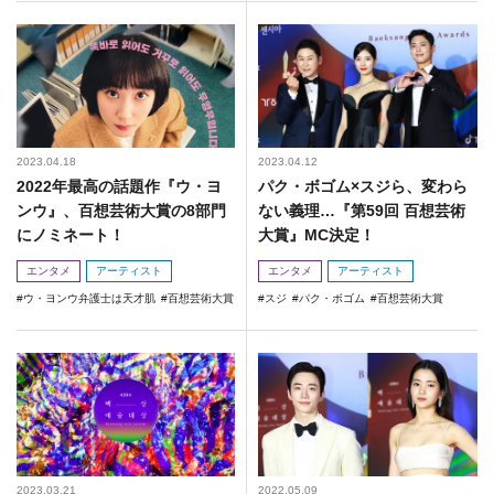
2023.04.18
2023.04.12
2022年最高の話題作『ウ・ヨ
パク・ボゴム×スジら、変わら
ンウ』、百想芸術大賞の8部門
ない義理…『第59回 百想芸術
にノミネート！
大賞』MC決定！
エンタメ
アーティスト
エンタメ
アーティスト
ウ・ヨンウ弁護士は天才肌
百想芸術大賞
スジ
パク・ボゴム
百想芸術大賞
2023.03.21
2022.05.09