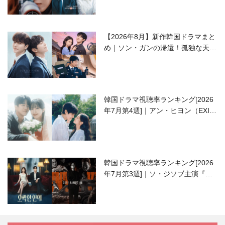
【2026年8月】新作韓国ドラマまと
め｜ソン・ガンの帰還！孤独な天才
高校生ピアニスト役
韓国ドラマ視聴率ランキング[2026
年7月第4週]｜アン・ヒヨン（EXID
ハニ）復帰作『愛が来る』に注目！
韓国ドラマ視聴率ランキング[2026
年7月第3週]｜ソ・ジソブ主演『エ
ージェント・キム』が勢い加速！