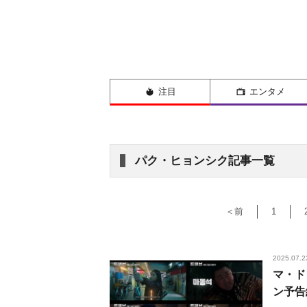
注目
エンタメ
パク・ヒョンシク記事一覧
＜前
1
2025.07.2
マ・ド
ン予告