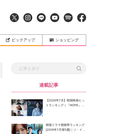
ピックアップ
ショッピング
連載記事
【2026年7月】韓国映画ヒッ
トランキング｜『HOPE』が
首位！8月公開の注目作は？
韓国ドラマ視聴率ランキング
[2026年7月第5週]｜ソ・イン