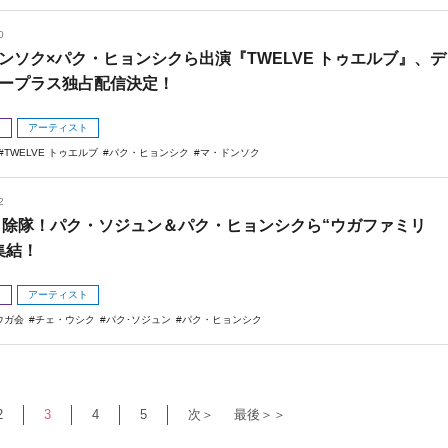
0
ンソク×パク・ヒョンシクら出演『TWELVE トゥエルブ』、デ
ープラス独占配信決定！
メ
アーティスト
TWELVE トゥエルブ
パク・ヒョンシク
マ・ドンソク
2
 V 除隊！パク・ソジュン＆パク・ヒョンシクら“ウガファミリ
集結！
メ
アーティスト
ウガ会
チェ・ウシク
パク･ソジュン
パク・ヒョンシク
2
3
4
5
次＞
最後＞＞