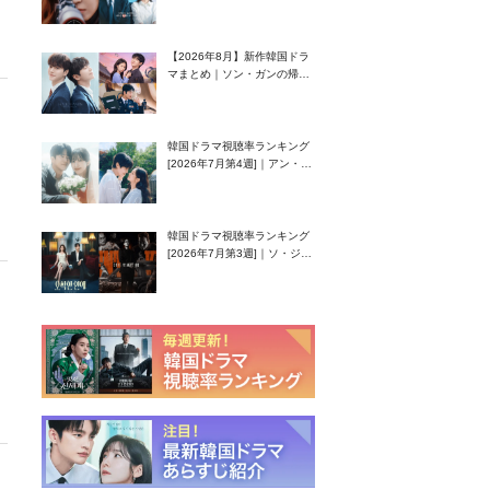
グク主演のラブコメがついに
最終回！
【2026年8月】新作韓国ドラ
マまとめ｜ソン・ガンの帰
還！孤独な天才高校生ピアニ
スト役
韓国ドラマ視聴率ランキング
[2026年7月第4週]｜アン・ヒ
ヨン（EXID ハニ）復帰作
『愛が来る』に注目！
韓国ドラマ視聴率ランキング
[2026年7月第3週]｜ソ・ジソ
ブ主演『エージェント・キ
ム』が勢い加速！