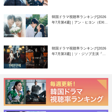
韓国ドラマ視聴率ランキング[2026
年7月第4週]｜アン・ヒヨン（EXID
ハニ）復帰作『愛が来る』に注目！
韓国ドラマ視聴率ランキング[2026
年7月第3週]｜ソ・ジソブ主演『エ
ージェント・キム』が勢い加速！