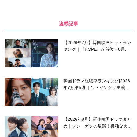
連載記事
【2026年7月】韓国映画ヒットラン
キング｜『HOPE』が首位！8月公
開の注目作は？
韓国ドラマ視聴率ランキング[2026
年7月第5週]｜ソ・イングク主演の
ラブコメがついに最終回！
【2026年8月】新作韓国ドラマまと
め｜ソン・ガンの帰還！孤独な天才
高校生ピアニスト役