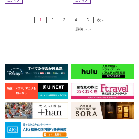
エンタメ
エンタメ
1
2
3
4
5
次＞
最後＞＞