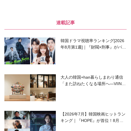
連載記事
韓国ドラマ視聴率ランキング[2026
年8月第1週]｜『財閥×刑事』がパワ
ーアップして再始動！
大人の韓国+han暮らしまわり通信
「また訪ねたくなる場所へ―VIIN C
ollection」
【2026年7月】韓国映画ヒットラン
キング｜『HOPE』が首位！8月公
開の注目作は？