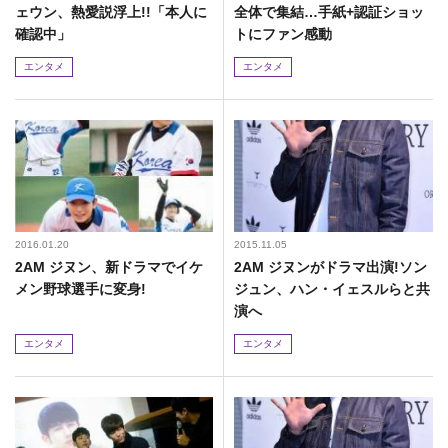
ェウン、熱愛説浮上!!「本人に
全体で集結…手紙+認証ショッ
確認中」
トにファン感動
エンタメ
エンタメ
2016.01.20
2015.11.05
2AM ジヌン、新ドラマでイケ
2AM ジヌンがドラマ出演!ソン
メン野球選手に変身!
ジュン、ハン・イェスルらと共
演へ
エンタメ
エンタメ