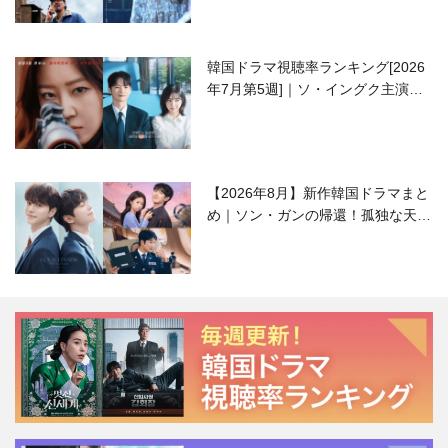
韓国ドラマ視聴率ランキング[2026
年7月第5週]｜ソ・イングク主演の
ラブコメがついに最終回！
【2026年8月】新作韓国ドラマまと
め｜ソン・ガンの帰還！孤独な天才
高校生ピアニスト役