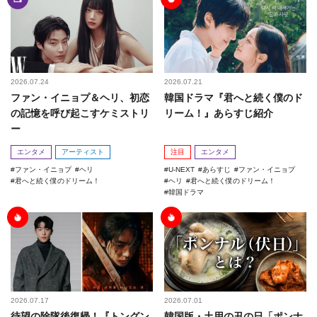
2026.07.24
2026.07.21
ファン・イニョプ＆ヘリ、初恋
韓国ドラマ『君へと続く僕のド
の記憶を呼び起こすケミストリ
リーム！』あらすじ紹介
ー
エンタメ
アーティスト
注目
エンタメ
ファン・イニョプ
ヘリ
U-NEXT
あらすじ
ファン・イニョプ
君へと続く僕のドリーム！
ヘリ
君へと続く僕のドリーム！
韓国ドラマ
2026.07.17
2026.07.01
待望の除隊後復帰！『トングン
韓国版・土用の丑の日「ポンナ