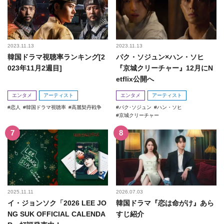
2023.11.13
2023.11.13
韓国ドラマ視聴率ランキング[2
パク・ソジュン×ハン・ソヒ
023年11月2週目]
『京城クリーチャー』12月にN
etflix公開へ
エンタメ
アーティスト
エンタメ
アーティスト
恋人
韓国ドラマ視聴率
高麗契丹戦争
パク･ソジュン
ハン・ソヒ
京城クリーチャー
2025.11.11
2026.07.03
イ・ジョンソク「2026 LEE JO
韓国ドラマ『恋は命がけ』あら
NG SUK OFFICIAL CALENDA
すじ紹介