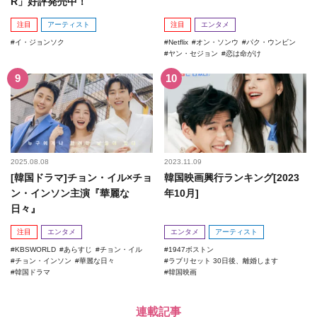
R」好評発売中！
注目
アーティスト
注目
エンタメ
イ・ジョンソク
Netflix
オン・ソンウ
パク・ウンビン
ヤン・セジョン
恋は命がけ
2025.08.08
2023.11.09
[韓国ドラマ]チョン・イル×チョ
韓国映画興行ランキング[2023
ン・インソン主演『華麗な
年10月]
日々』
注目
エンタメ
エンタメ
アーティスト
KBSWORLD
あらすじ
チョン・イル
1947ボストン
チョン・インソン
華麗な日々
ラブリセット 30日後、離婚します
韓国ドラマ
韓国映画
連載記事