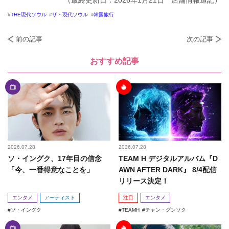
THE現代ソウル
ザ・現代ソウル
韓国旅行
前の記事
次の記事
おすすめ記事
2026.07.28
2026.07.28
ソ・イングク、17年目の信念
TEAM H デジタルアルバム『D
「今、一番得意なことを」
AWN AFTER DARK』 8/4配信
リリース決定！
エンタメ
アーティスト
注目
エンタメ
ソ・イングク
TEAMH
チャン・グンソク