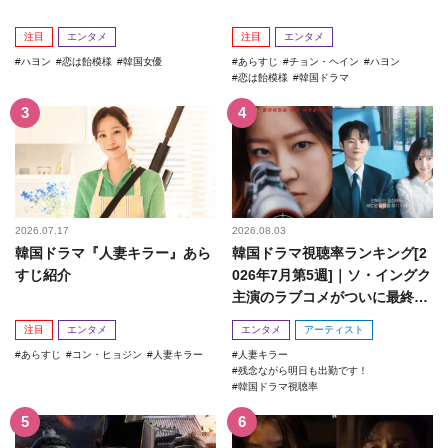
注目
エンタメ
注目
エンタメ
ハヨン
恋は飴模様
韓国女優
あらすじ
チョン・ヘイン
ハヨン
恋は飴模様
韓国ドラマ
2026.07.17
2026.08.03
韓国ドラマ『人妻キラー』あら
韓国ドラマ視聴率ランキング[2
すじ紹介
026年7月第5週]｜ソ・イングク
主演のラブコメがついに最終
回！
注目
エンタメ
エンタメ
アーティスト
あらすじ
コン・ヒョジン
人妻キラー
人妻キラー
残念ながら明日も出勤です！
韓国ドラマ視聴率