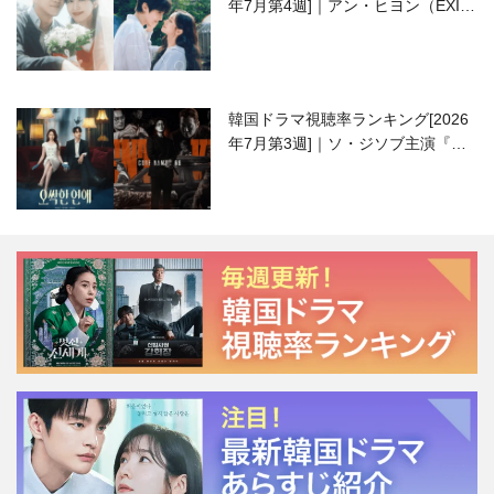
年7月第4週]｜アン・ヒヨン（EXID
ハニ）復帰作『愛が来る』に注目！
韓国ドラマ視聴率ランキング[2026
年7月第3週]｜ソ・ジソブ主演『エ
ージェント・キム』が勢い加速！