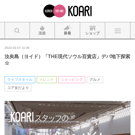
注目
新着
ショップ
2023.02.07 11:30
汝矣島（ヨイド）「THE現代ソウル百貨店」デパ地下探索
☆
ライフスタイル
トレンド
ショッピング
グルメ
コア女だより