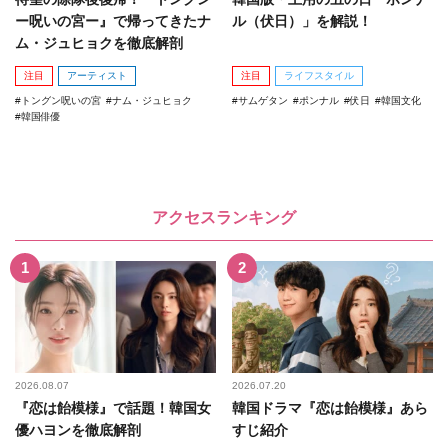
ー呪いの宮ー』で帰ってきたナ
ル（伏日）」を解説！
ム・ジュヒョクを徹底解剖
注目
アーティスト
注目
ライフスタイル
トングン呪いの宮
ナム・ジュヒョク
サムゲタン
ポンナル
伏日
韓国文化
韓国俳優
アクセスランキング
2026.08.07
2026.07.20
『恋は飴模様』で話題！韓国女
韓国ドラマ『恋は飴模様』あら
優ハヨンを徹底解剖
すじ紹介