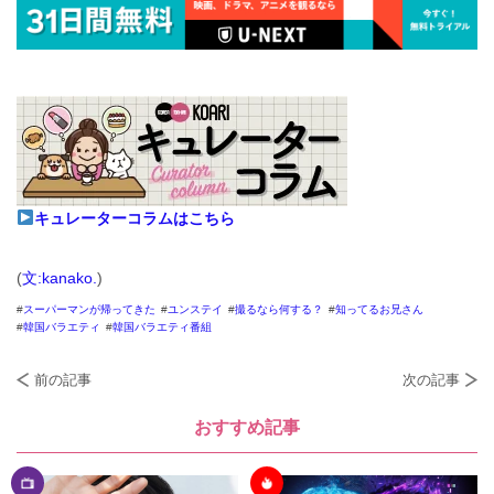
キュレーターコラムはこちら
(
文:kanako.
)
スーパーマンが帰ってきた
ユンステイ
撮るなら何する？
知ってるお兄さん
韓国バラエティ
韓国バラエティ番組
前の記事
次の記事
おすすめ記事