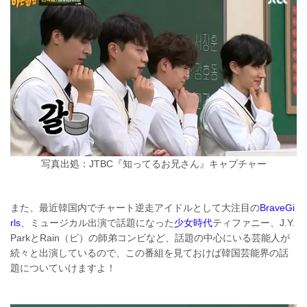
写真出処：JTBC『知ってるお兄さん』キャプチャー
また、最近韓国内でチャート逆走アイドルとして大注目の
BraveGi
rls
、ミュージカル出演で話題になった
少女時代
ティファニー、J.Y.
ParkとRain（ピ）の師弟コンビなど、話題の中心にいる芸能人が
続々と出演しているので、この番組を見ておけば韓国芸能界の話
題についていけますよ！