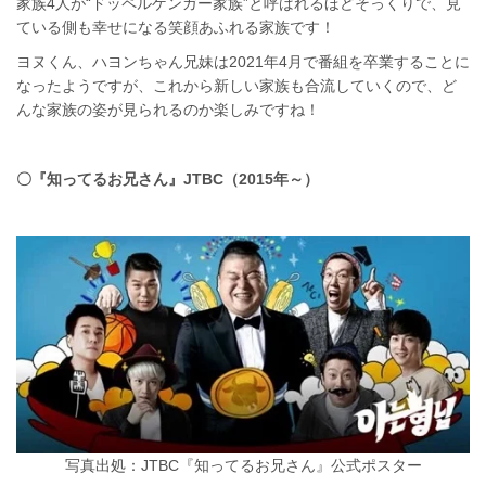
家族4人が“ドッペルゲンガー家族”と呼ばれるほどそっくりで、見
ている側も幸せになる笑顔あふれる家族です！
ヨヌくん、ハヨンちゃん兄妹は2021年4月で番組を卒業することに
なったようですが、これから新しい家族も合流していくので、ど
んな家族の姿が見られるのか楽しみですね！
〇『知ってるお兄さん』JTBC（2015年～）
写真出処：JTBC『知ってるお兄さん』公式ポスター