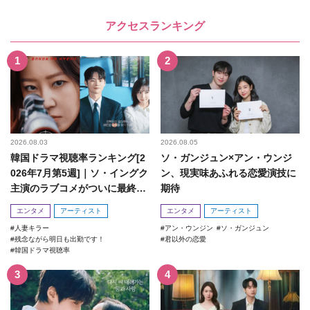
アクセスランキング
2026.08.03
2026.08.05
韓国ドラマ視聴率ランキング[2
ソ・ガンジュン×アン・ウンジ
026年7月第5週]｜ソ・イングク
ン、現実味あふれる恋愛演技に
主演のラブコメがついに最終
期待
回！
エンタメ
アーティスト
エンタメ
アーティスト
人妻キラー
アン・ウンジン
ソ・ガンジュン
残念ながら明日も出勤です！
君以外の恋愛
韓国ドラマ視聴率