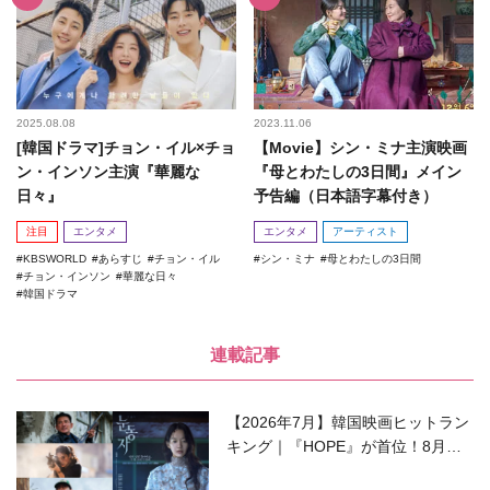
2025.08.08
2023.11.06
[韓国ドラマ]チョン・イル×チョ
【Movie】シン・ミナ主演映画
ン・インソン主演『華麗な
『母とわたしの3日間』メイン
日々』
予告編（日本語字幕付き）
注目
エンタメ
エンタメ
アーティスト
KBSWORLD
あらすじ
チョン・イル
シン・ミナ
母とわたしの3日間
チョン・インソン
華麗な日々
韓国ドラマ
連載記事
【2026年7月】韓国映画ヒットラン
キング｜『HOPE』が首位！8月公
開の注目作は？