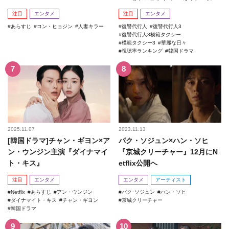
記録を更新！
注目
エンタメ
注目
エンタメ
あらすじ
コン・ヒョジン
人妻キラー
復讐代行人
復讐代行人3
復讐代行人3模範タクシー
模範タクシー3
華麗な日々
視聴率ランキング
韓国ドラマ
2025.11.07
2023.11.13
[韓国ドラマ]チャン・ギヨン×ア
パク・ソジュン×ハン・ソヒ
ン・ウンジン主演『ダイナマイ
『京城クリーチャー』12月にN
ト・キス』
etflix公開へ
注目
エンタメ
エンタメ
アーティスト
Netflix
あらすじ
アン・ウンジン
パク･ソジュン
ハン・ソヒ
ダイナマイト・キス
チャン・ギヨン
京城クリーチャー
韓国ドラマ