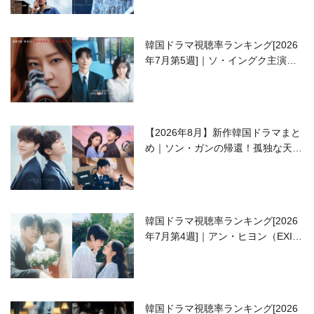
韓国ドラマ視聴率ランキング[2026
年7月第5週]｜ソ・イングク主演の
ラブコメがついに最終回！
【2026年8月】新作韓国ドラマまと
め｜ソン・ガンの帰還！孤独な天才
高校生ピアニスト役
韓国ドラマ視聴率ランキング[2026
年7月第4週]｜アン・ヒヨン（EXID
ハニ）復帰作『愛が来る』に注目！
韓国ドラマ視聴率ランキング[2026