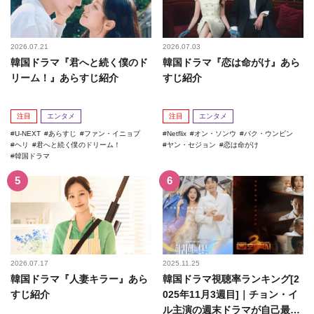
2026.07.21
2026.07.03
韓国ドラマ『君へと続く僕のド
韓国ドラマ『恋は命がけ』あら
リーム！』あらすじ紹介
すじ紹介
注目
エンタメ
注目
エンタメ
U-NEXT
あらすじ
ファン・イニョプ
Netflix
オン・ソンウ
パク・ウンビン
ヘリ
君へと続く僕のドリーム！
ヤン・セジョン
恋は命がけ
韓国ドラマ
2026.07.17
2025.11.25
韓国ドラマ『人妻キラー』あら
韓国ドラマ視聴率ランキング[2
すじ紹介
025年11月3週目]｜チョン・イ
ル主演の週末ドラマが自己最高