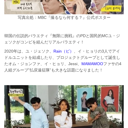
写真出処：MBC『撮るなら何する？』公式ポスター
韓国の伝説的バラエティ『無限に挑戦』のPDと国民的MCユ・ジ
ェソクがコンビを組んだリアルバラエティ！
2020年は、ユ・ジェソク、
Rain（ピ）
、イ・ヒョリの3人でアイ
ドルユニットを結成したり、プロジェクトグループとして誕生し
たオム・ジョンファ、イ・ヒョリ、Jessi、
MAMAMOO
ファサの4
人組グループ“払戻遠征隊”も大きな話題になりました！