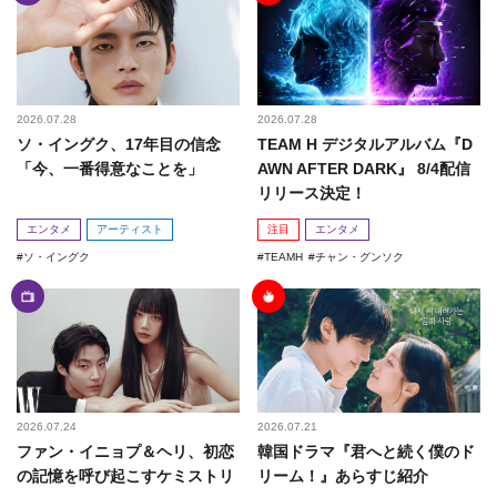
2026.07.28
2026.07.28
ソ・イングク、17年目の信念
TEAM H デジタルアルバム『D
「今、一番得意なことを」
AWN AFTER DARK』 8/4配信
リリース決定！
エンタメ
アーティスト
注目
エンタメ
ソ・イングク
TEAMH
チャン・グンソク
2026.07.24
2026.07.21
ファン・イニョプ＆ヘリ、初恋
韓国ドラマ『君へと続く僕のド
の記憶を呼び起こすケミストリ
リーム！』あらすじ紹介