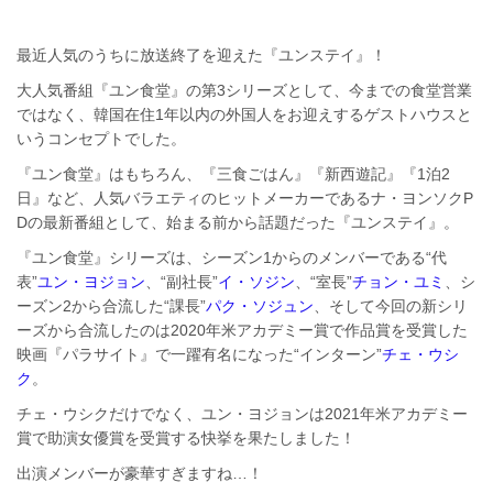
最近人気のうちに放送終了を迎えた『ユンステイ』！
大人気番組『ユン食堂』の第3シリーズとして、今までの食堂営業
ではなく、韓国在住1年以内の外国人をお迎えするゲストハウスと
いうコンセプトでした。
『ユン食堂』はもちろん、『三食ごはん』『新西遊記』『1泊2
日』など、人気バラエティのヒットメーカーであるナ・ヨンソクP
Dの最新番組として、始まる前から話題だった『ユンステイ』。
『ユン食堂』シリーズは、シーズン1からのメンバーである“代
表”
ユン・ヨジョン
、“副社長”
イ・ソジン
、“室長”
チョン・ユミ
、シ
ーズン2から合流した“課長”
パク・ソジュン
、そして今回の新シリ
ーズから合流したのは2020年米アカデミー賞で作品賞を受賞した
映画『パラサイト』で一躍有名になった“インターン”
チェ・ウシ
ク
。
チェ・ウシクだけでなく、ユン・ヨジョンは2021年米アカデミー
賞で助演女優賞を受賞する快挙を果たしました！
出演メンバーが豪華すぎますね…！