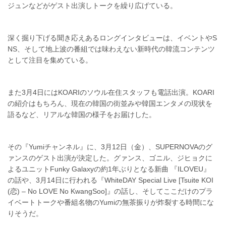
ジュンなどがゲスト出演しトークを繰り広げている。
深く掘り下げる聞き応えあるロングインタビューは、イベントやS
NS、そして地上波の番組では味わえない新時代の韓流コンテンツ
として注目を集めている。
また3月4日にはKOARIのソウル在住スタッフも電話出演。KOARI
の紹介はもちろん、現在の韓国の街並みや韓国エンタメの現状を
語るなど、リアルな韓国の様子をお届けした。
その『Yumiチャンネル』に、3月12日（金）、SUPERNOVAのグ
ァンスのゲスト出演が決定した。グァンス、ゴニル、ジヒョクに
よるユニットFunky Galaxyの約1年ぶりとなる新曲 『ILOVEU』
の話や、3月14日に行われる『WhiteDAY Special Live [Tsuite KOI
(恋) – No LOVE No KwangSoo]』の話し、そしてここだけのプラ
イベートトークや番組名物のYumiの無茶振りが炸裂する時間にな
りそうだ。