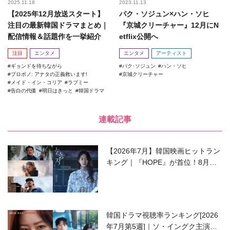
2025.11.18
2023.11.13
【2025年12月放送スタート】
パク・ソジュン×ハン・ソヒ
注目の最新韓国ドラマまとめ｜
『京城クリーチャー』12月にN
配信情報＆話題作を一挙紹介
etflix公開へ
注目
エンタメ
エンタメ
アーティスト
ギョンドを待ちながら
パク･ソジュン
ハン・ソヒ
プロボノ: アナタの正義救います!
京城クリーチャー
メイド・イン・コリア
ラブミー
告白の代価
明日はきっと
韓国ドラマ
連載記事
【2026年7月】韓国映画ヒットラン
キング｜『HOPE』が首位！8月公
開の注目作は？
韓国ドラマ視聴率ランキング[2026
年7月第5週]｜ソ・イングク主演の