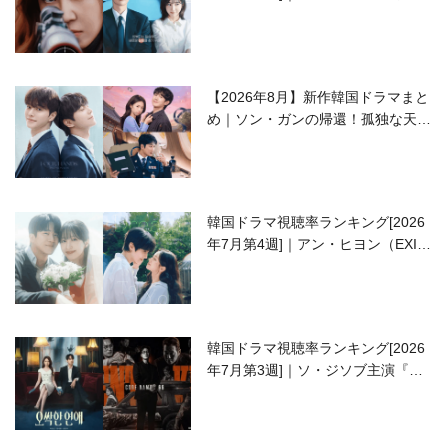
ラブコメがついに最終回！
【2026年8月】新作韓国ドラマまと
め｜ソン・ガンの帰還！孤独な天才
高校生ピアニスト役
韓国ドラマ視聴率ランキング[2026
年7月第4週]｜アン・ヒヨン（EXID
ハニ）復帰作『愛が来る』に注目！
韓国ドラマ視聴率ランキング[2026
年7月第3週]｜ソ・ジソブ主演『エ
ージェント・キム』が勢い加速！