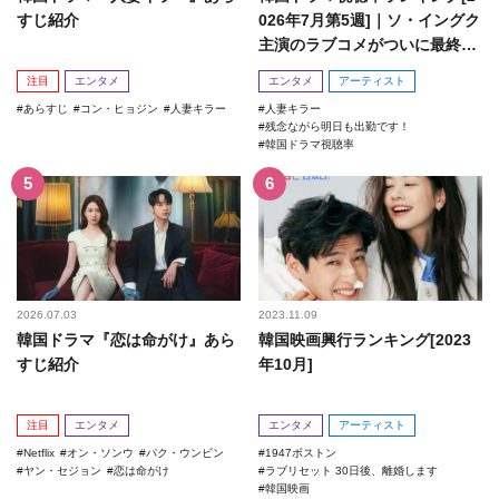
すじ紹介
026年7月第5週]｜ソ・イングク
主演のラブコメがついに最終
回！
注目
エンタメ
エンタメ
アーティスト
あらすじ
コン・ヒョジン
人妻キラー
人妻キラー
残念ながら明日も出勤です！
韓国ドラマ視聴率
2026.07.03
2023.11.09
韓国ドラマ『恋は命がけ』あら
韓国映画興行ランキング[2023
すじ紹介
年10月]
注目
エンタメ
エンタメ
アーティスト
Netflix
オン・ソンウ
パク・ウンビン
1947ボストン
ヤン・セジョン
恋は命がけ
ラブリセット 30日後、離婚します
韓国映画