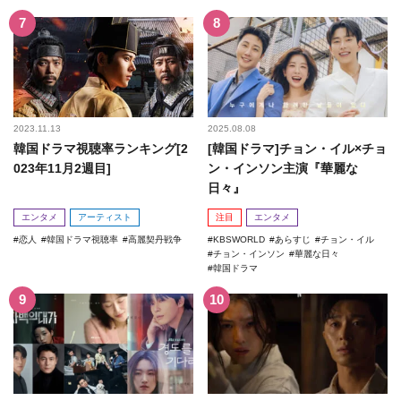
2023.11.13
2025.08.08
韓国ドラマ視聴率ランキング[2
[韓国ドラマ]チョン・イル×チョ
023年11月2週目]
ン・インソン主演『華麗な
日々』
エンタメ
アーティスト
注目
エンタメ
恋人
韓国ドラマ視聴率
高麗契丹戦争
KBSWORLD
あらすじ
チョン・イル
チョン・インソン
華麗な日々
韓国ドラマ