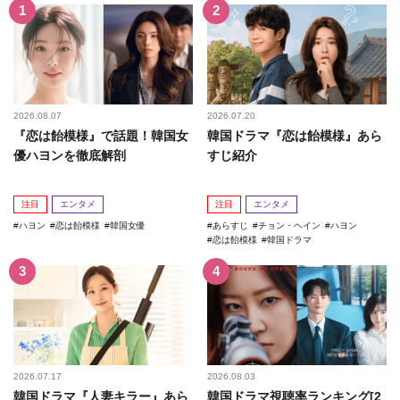
2026.08.07
2026.07.20
『恋は飴模様』で話題！韓国女
韓国ドラマ『恋は飴模様』あら
優ハヨンを徹底解剖
すじ紹介
注目
エンタメ
注目
エンタメ
ハヨン
恋は飴模様
韓国女優
あらすじ
チョン・ヘイン
ハヨン
恋は飴模様
韓国ドラマ
2026.07.17
2026.08.03
韓国ドラマ『人妻キラー』あら
韓国ドラマ視聴率ランキング[2