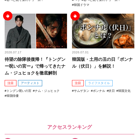
韓国ドラマ
2026.07.17
2026.07.01
待望の除隊後復帰！『トングン
韓国版・土用の丑の日「ポンナ
ー呪いの宮ー』で帰ってきたナ
ル（伏日）」を解説！
ム・ジュヒョクを徹底解剖
注目
アーティスト
注目
ライフスタイル
トングン呪いの宮
ナム・ジュヒョク
サムゲタン
ポンナル
伏日
韓国文化
韓国俳優
アクセスランキング