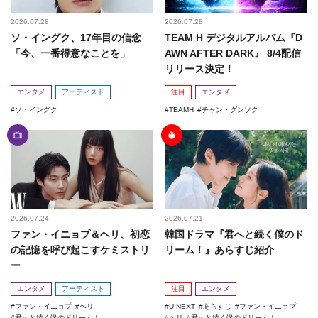
2026.07.28
2026.07.28
ソ・イングク、17年目の信念
TEAM H デジタルアルバム『D
「今、一番得意なことを」
AWN AFTER DARK』 8/4配信
リリース決定！
エンタメ
アーティスト
注目
エンタメ
ソ・イングク
TEAMH
チャン・グンソク
2026.07.24
2026.07.21
ファン・イニョプ＆ヘリ、初恋
韓国ドラマ『君へと続く僕のド
の記憶を呼び起こすケミストリ
リーム！』あらすじ紹介
ー
エンタメ
アーティスト
注目
エンタメ
ファン・イニョプ
ヘリ
U-NEXT
あらすじ
ファン・イニョプ
君へと続く僕のドリーム！
ヘリ
君へと続く僕のドリーム！