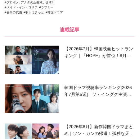
プロボノ: アナタの正義救います!
メイド・イン・コリア
ラブミー
告白の代価
明日はきっと
韓国ドラマ
連載記事
【2026年7月】韓国映画ヒットラン
キング｜『HOPE』が首位！8月公
開の注目作は？
韓国ドラマ視聴率ランキング[2026
年7月第5週]｜ソ・イングク主演の
ラブコメがついに最終回！
【2026年8月】新作韓国ドラマまと
め｜ソン・ガンの帰還！孤独な天才