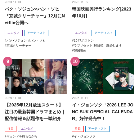
2023.11.13
2023.11.09
パク・ソジュン×ハン・ソヒ
韓国映画興行ランキング[2023
『京城クリーチャー』12月にN
年10月]
etflix公開へ
エンタメ
アーティスト
エンタメ
アーティスト
パク･ソジュン
ハン・ソヒ
1947ボストン
京城クリーチャー
ラブリセット 30日後、離婚します
韓国映画
2025.11.18
2025.11.11
【2025年12月放送スタート】
イ・ジョンソク「2026 LEE JO
注目の最新韓国ドラマまとめ｜
NG SUK OFFICIAL CALENDA
配信情報＆話題作を一挙紹介
R」好評発売中！
注目
エンタメ
注目
アーティスト
ギョンドを待ちながら
イ・ジョンソク