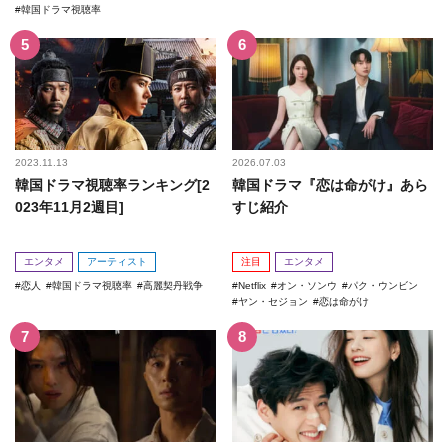
韓国ドラマ視聴率
2023.11.13
2026.07.03
韓国ドラマ視聴率ランキング[2
韓国ドラマ『恋は命がけ』あら
023年11月2週目]
すじ紹介
エンタメ
アーティスト
注目
エンタメ
恋人
韓国ドラマ視聴率
高麗契丹戦争
Netflix
オン・ソンウ
パク・ウンビン
ヤン・セジョン
恋は命がけ