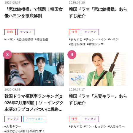
2026.08.07
2026.07.20
『恋は飴模様』で話題！韓国女
韓国ドラマ『恋は飴模様』あら
優ハヨンを徹底解剖
すじ紹介
注目
エンタメ
注目
エンタメ
ハヨン
恋は飴模様
韓国女優
あらすじ
チョン・ヘイン
ハヨン
恋は飴模様
韓国ドラマ
2026.08.03
2026.07.17
韓国ドラマ視聴率ランキング[2
韓国ドラマ『人妻キラー』あら
026年7月第5週]｜ソ・イングク
すじ紹介
主演のラブコメがついに最終
回！
エンタメ
アーティスト
注目
エンタメ
人妻キラー
あらすじ
コン・ヒョジン
人妻キラー
残念ながら明日も出勤です！