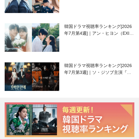
高校生ピアニスト役
韓国ドラマ視聴率ランキング[2026
年7月第4週]｜アン・ヒヨン（EXID
ハニ）復帰作『愛が来る』に注目！
韓国ドラマ視聴率ランキング[2026
年7月第3週]｜ソ・ジソブ主演『エ
ージェント・キム』が勢い加速！