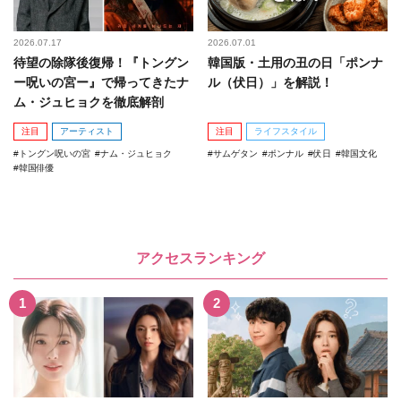
2026.07.17
2026.07.01
待望の除隊後復帰！『トングン
韓国版・土用の丑の日「ポンナ
ー呪いの宮ー』で帰ってきたナ
ル（伏日）」を解説！
ム・ジュヒョクを徹底解剖
注目
アーティスト
注目
ライフスタイル
トングン呪いの宮
ナム・ジュヒョク
サムゲタン
ポンナル
伏日
韓国文化
韓国俳優
アクセスランキング