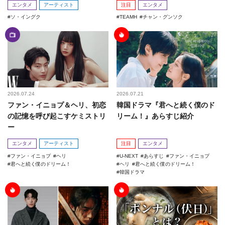
エンタメ
アーティスト
注目
エンタメ
ソ・イングク
TEAMH
チャン・グンソク
2026.07.24
2026.07.21
ファン・イニョプ＆ヘリ、初恋
韓国ドラマ『君へと続く僕のド
の記憶を呼び起こすケミストリ
リーム！』あらすじ紹介
ー
エンタメ
アーティスト
注目
エンタメ
ファン・イニョプ
ヘリ
U-NEXT
あらすじ
ファン・イニョプ
君へと続く僕のドリーム！
ヘリ
君へと続く僕のドリーム！
韓国ドラマ