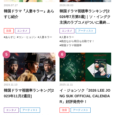
2026.07.17
2026.08.03
韓国ドラマ『人妻キラー』あら
韓国ドラマ視聴率ランキング[2
すじ紹介
026年7月第5週]｜ソ・イングク
主演のラブコメがついに最終
回！
注目
エンタメ
エンタメ
アーティスト
あらすじ
コン・ヒョジン
人妻キラー
人妻キラー
残念ながら明日も出勤です！
韓国ドラマ視聴率
2023.11.13
2025.11.11
韓国ドラマ視聴率ランキング[2
イ・ジョンソク「2026 LEE JO
023年11月2週目]
NG SUK OFFICIAL CALENDA
R」好評発売中！
エンタメ
アーティスト
注目
アーティスト