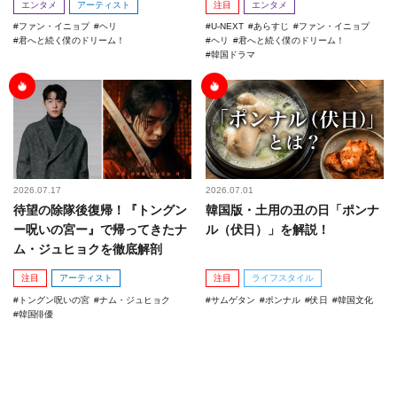
エンタメ
アーティスト
注目
エンタメ
ファン・イニョプ
ヘリ
U-NEXT
あらすじ
ファン・イニョプ
君へと続く僕のドリーム！
ヘリ
君へと続く僕のドリーム！
韓国ドラマ
2026.07.17
2026.07.01
待望の除隊後復帰！『トングン
韓国版・土用の丑の日「ポンナ
ー呪いの宮ー』で帰ってきたナ
ル（伏日）」を解説！
ム・ジュヒョクを徹底解剖
注目
アーティスト
注目
ライフスタイル
トングン呪いの宮
ナム・ジュヒョク
サムゲタン
ポンナル
伏日
韓国文化
韓国俳優