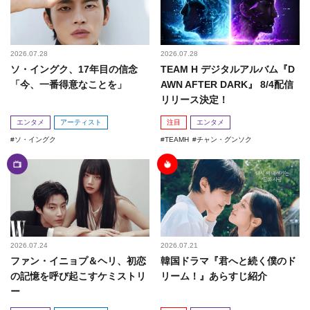
2026.07.28
2026.07.28
ソ・イングク、17年目の信念
TEAM H デジタルアルバム『D
「今、一番得意なことを」
AWN AFTER DARK』 8/4配信
リリース決定！
エンタメ
アーティスト
注目
エンタメ
ソ・イングク
TEAMH
チャン・グンソク
2026.07.24
2026.07.21
ファン・イニョプ＆ヘリ、初恋
韓国ドラマ『君へと続く僕のド
の記憶を呼び起こすケミストリ
リーム！』あらすじ紹介
ー