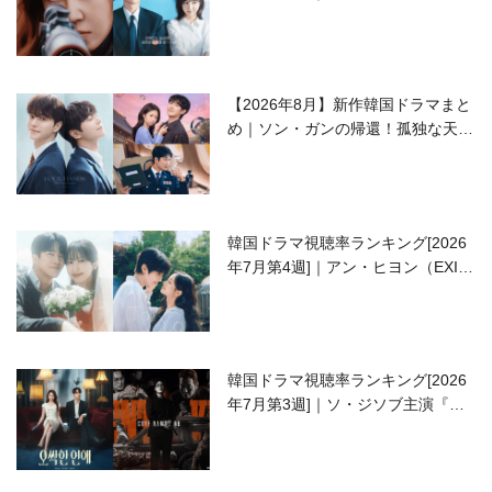
ラブコメがついに最終回！
【2026年8月】新作韓国ドラマまと
め｜ソン・ガンの帰還！孤独な天才
高校生ピアニスト役
韓国ドラマ視聴率ランキング[2026
年7月第4週]｜アン・ヒヨン（EXID
ハニ）復帰作『愛が来る』に注目！
韓国ドラマ視聴率ランキング[2026
年7月第3週]｜ソ・ジソブ主演『エ
ージェント・キム』が勢い加速！