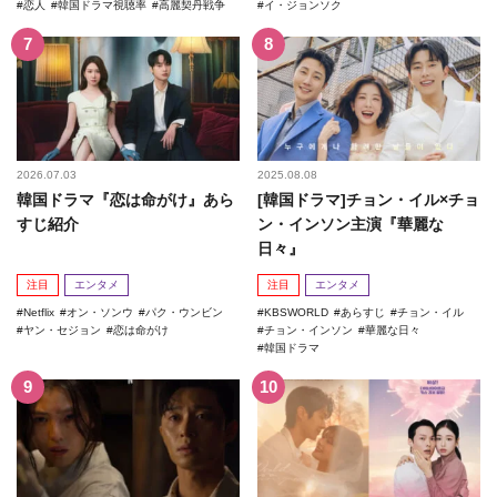
恋人
韓国ドラマ視聴率
高麗契丹戦争
イ・ジョンソク
2026.07.03
2025.08.08
韓国ドラマ『恋は命がけ』あら
[韓国ドラマ]チョン・イル×チョ
すじ紹介
ン・インソン主演『華麗な
日々』
注目
エンタメ
注目
エンタメ
Netflix
オン・ソンウ
パク・ウンビン
KBSWORLD
あらすじ
チョン・イル
ヤン・セジョン
恋は命がけ
チョン・インソン
華麗な日々
韓国ドラマ