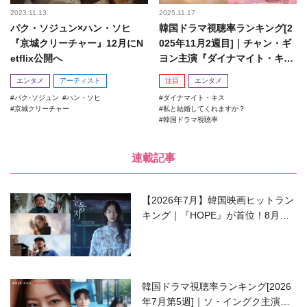
2023.11.13
2025.11.17
パク・ソジュン×ハン・ソヒ
韓国ドラマ視聴率ランキング[2
『京城クリーチャー』12月にN
025年11月2週目]｜チャン・ギ
etflix公開へ
ヨン主演『ダイナマイト・キ
ス』がランクイン！
エンタメ
アーティスト
注目
エンタメ
パク･ソジュン
ハン・ソヒ
ダイナマイト・キス
京城クリーチャー
私と結婚してくれますか？
韓国ドラマ視聴率
連載記事
【2026年7月】韓国映画ヒットラン
キング｜『HOPE』が首位！8月公
開の注目作は？
韓国ドラマ視聴率ランキング[2026
年7月第5週]｜ソ・イングク主演の