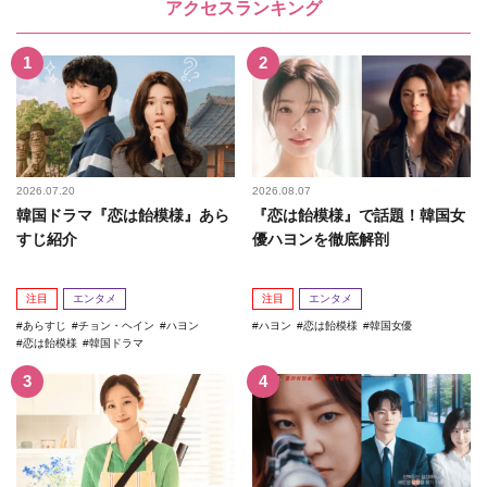
アクセスランキング
2026.07.20
2026.08.07
韓国ドラマ『恋は飴模様』あら
『恋は飴模様』で話題！韓国女
すじ紹介
優ハヨンを徹底解剖
注目
エンタメ
注目
エンタメ
あらすじ
チョン・ヘイン
ハヨン
ハヨン
恋は飴模様
韓国女優
恋は飴模様
韓国ドラマ