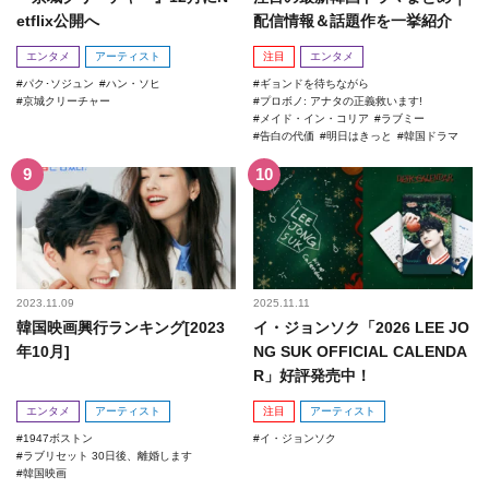
etflix公開へ
配信情報＆話題作を一挙紹介
エンタメ
アーティスト
注目
エンタメ
パク･ソジュン
ハン・ソヒ
ギョンドを待ちながら
京城クリーチャー
プロボノ: アナタの正義救います!
メイド・イン・コリア
ラブミー
告白の代価
明日はきっと
韓国ドラマ
2023.11.09
2025.11.11
韓国映画興行ランキング[2023
イ・ジョンソク「2026 LEE JO
年10月]
NG SUK OFFICIAL CALENDA
R」好評発売中！
エンタメ
アーティスト
注目
アーティスト
1947ボストン
イ・ジョンソク
ラブリセット 30日後、離婚します
韓国映画