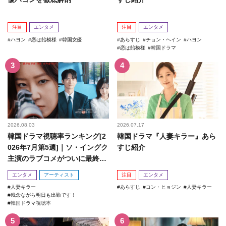
注目
エンタメ
注目
エンタメ
ハヨン
恋は飴模様
韓国女優
あらすじ
チョン・ヘイン
ハヨン
恋は飴模様
韓国ドラマ
2026.08.03
2026.07.17
韓国ドラマ視聴率ランキング[2
韓国ドラマ『人妻キラー』あら
026年7月第5週]｜ソ・イングク
すじ紹介
主演のラブコメがついに最終
回！
エンタメ
アーティスト
注目
エンタメ
人妻キラー
あらすじ
コン・ヒョジン
人妻キラー
残念ながら明日も出勤です！
韓国ドラマ視聴率