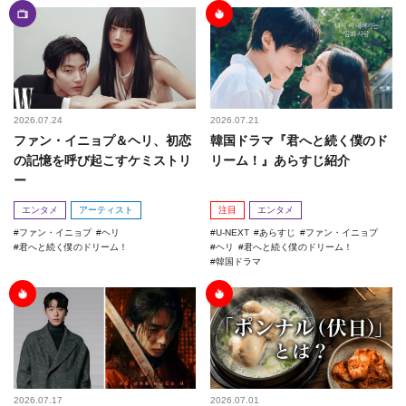
2026.07.24
2026.07.21
ファン・イニョプ＆ヘリ、初恋
韓国ドラマ『君へと続く僕のド
の記憶を呼び起こすケミストリ
リーム！』あらすじ紹介
ー
エンタメ
アーティスト
注目
エンタメ
ファン・イニョプ
ヘリ
U-NEXT
あらすじ
ファン・イニョプ
君へと続く僕のドリーム！
ヘリ
君へと続く僕のドリーム！
韓国ドラマ
2026.07.17
2026.07.01