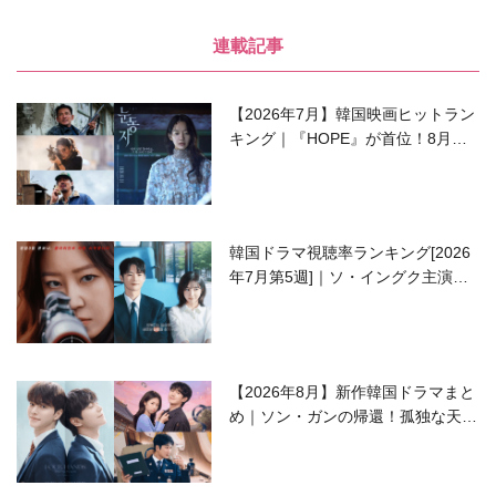
連載記事
【2026年7月】韓国映画ヒットラン
キング｜『HOPE』が首位！8月公
開の注目作は？
韓国ドラマ視聴率ランキング[2026
年7月第5週]｜ソ・イングク主演の
ラブコメがついに最終回！
【2026年8月】新作韓国ドラマまと
め｜ソン・ガンの帰還！孤独な天才
高校生ピアニスト役