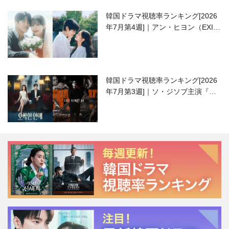
韓国ドラマ視聴率ランキング[2026
年7月第4週]｜アン・ヒヨン（EXID
ハニ）復帰作『愛が来る』に注目！
韓国ドラマ視聴率ランキング[2026
年7月第3週]｜ソ・ジソブ主演『エ
ージェント・キム』が勢い加速！