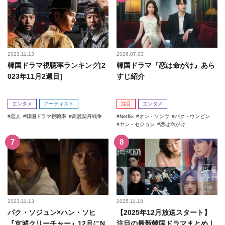
2023.11.13
2026.07.03
韓国ドラマ視聴率ランキング[2
韓国ドラマ『恋は命がけ』あら
023年11月2週目]
すじ紹介
エンタメ
アーティスト
注目
エンタメ
恋人
韓国ドラマ視聴率
高麗契丹戦争
Netflix
オン・ソンウ
パク・ウンビン
ヤン・セジョン
恋は命がけ
2023.11.13
2025.11.18
パク・ソジュン×ハン・ソヒ
【2025年12月放送スタート】
『京城クリーチャー』12月にN
注目の最新韓国ドラマまとめ｜