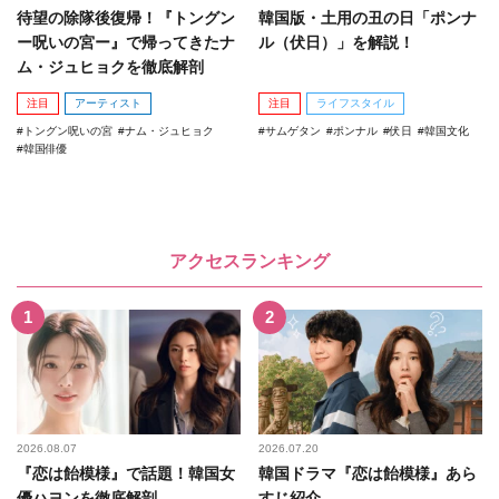
待望の除隊後復帰！『トングン
韓国版・土用の丑の日「ポンナ
ー呪いの宮ー』で帰ってきたナ
ル（伏日）」を解説！
ム・ジュヒョクを徹底解剖
注目
アーティスト
注目
ライフスタイル
トングン呪いの宮
ナム・ジュヒョク
サムゲタン
ポンナル
伏日
韓国文化
韓国俳優
アクセスランキング
2026.08.07
2026.07.20
『恋は飴模様』で話題！韓国女
韓国ドラマ『恋は飴模様』あら
優ハヨンを徹底解剖
すじ紹介