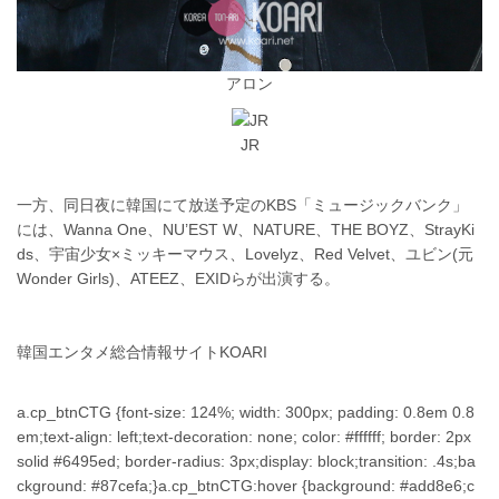
アロン
JR
一方、同日夜に韓国にて放送予定のKBS「ミュージックバンク」
には、Wanna One、NU’EST W、NATURE、THE BOYZ、StrayKi
ds、宇宙少女×ミッキーマウス、Lovelyz、Red Velvet、ユビン(元
Wonder Girls)、ATEEZ、EXIDらが出演する。
韓国エンタメ総合情報サイトKOARI
a.cp_btnCTG {font-size: 124%; width: 300px; padding: 0.8em 0.8
em;text-align: left;text-decoration: none; color: #ffffff; border: 2px
solid #6495ed; border-radius: 3px;display: block;transition: .4s;ba
ckground: #87cefa;}a.cp_btnCTG:hover {background: #add8e6;c