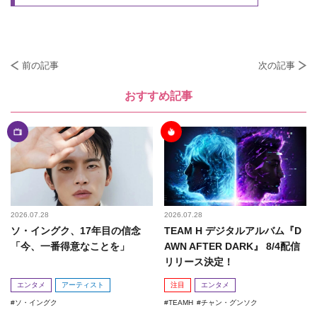
前の記事
次の記事
おすすめ記事
2026.07.28
2026.07.28
ソ・イングク、17年目の信念
TEAM H デジタルアルバム『D
「今、一番得意なことを」
AWN AFTER DARK』 8/4配信
リリース決定！
エンタメ
アーティスト
注目
エンタメ
ソ・イングク
TEAMH
チャン・グンソク