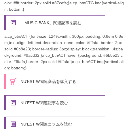
olor: #fff;border: 2px solid #87cefa;}a.cp_btnCTG img{vertical-alig
n: bottom;}
「MUSIC BANK」関連記事を読む
a.cp_btnACT {font-size: 124%;width: 300px; padding: 0.8em 0.8e
m;text-align: left;text-decoration: none; color: #fffafa; border: 2px
solid #6b8e23; border-radius: 3px;display: block;transition: .4s;ba
ckground: #9acd32;}a.cp_btnACT:hover {background: #6b8e23;c
olor: #fffafa;border: 2px solid #fffafa;}a.cp_btnACT img{vertical-ali
gn: bottom;}
NU’EST W関連商品を購入する
NU’EST W関連記事を読む
NU’EST W関連コラムを読む