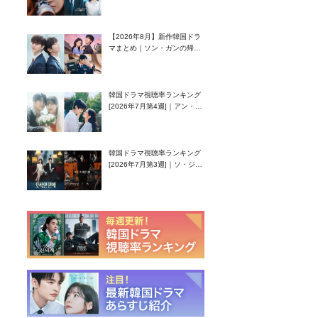
グク主演のラブコメがついに
最終回！
【2026年8月】新作韓国ドラ
マまとめ｜ソン・ガンの帰
還！孤独な天才高校生ピアニ
スト役
韓国ドラマ視聴率ランキング
[2026年7月第4週]｜アン・ヒ
ヨン（EXID ハニ）復帰作
『愛が来る』に注目！
韓国ドラマ視聴率ランキング
[2026年7月第3週]｜ソ・ジソ
ブ主演『エージェント・キ
ム』が勢い加速！