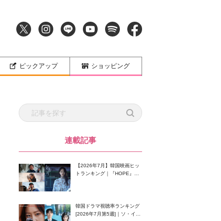
ピックアップ
ショッピング
連載記事
【2026年7月】韓国映画ヒッ
トランキング｜『HOPE』が
首位！8月公開の注目作は？
韓国ドラマ視聴率ランキング
[2026年7月第5週]｜ソ・イン