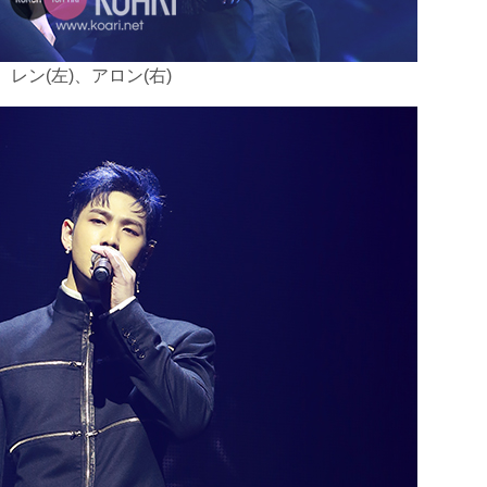
レン(左)、アロン(右)