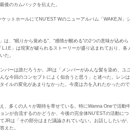
流前最後のカムバックを伝えた。
ケットホールにてNU’EST Wのニューアルバム「WAKE,N」
,N」は、“眠りから覚める”、“感情が醒める”の2つの意味が込めら
「L.I.E」は現実が破られるストーリーが盛り込まれており、各
いた。
ンバーは誰だろうか。JRは「メンバーがみんな髪を染め、ユ
んな今回のコンセプトによく似合うと思う」と述べた。レンは
アスタイルの変化があまりなかった。今度は力を入れたかったので
控え、多くの人々が期待を寄せている。特にWanna Oneで活動
ヒョンが合流するのかどうか、今後の完全体NU’ESTの活動につ
てJRは「その部分はまだ議論されていない。お話ししたいが
答えた。