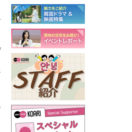
シ
メ
ニ
中
、