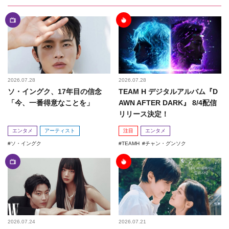
2026.07.28
2026.07.28
ソ・イングク、17年目の信念
TEAM H デジタルアルバム『D
「今、一番得意なことを」
AWN AFTER DARK』 8/4配信
リリース決定！
エンタメ
アーティスト
注目
エンタメ
ソ・イングク
TEAMH
チャン・グンソク
2026.07.24
2026.07.21