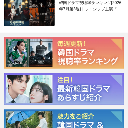
韓国ドラマ視聴率ランキング[2026
年7月第3週]｜ソ・ジソブ主演『エ
ージェント・キム』が勢い加速！