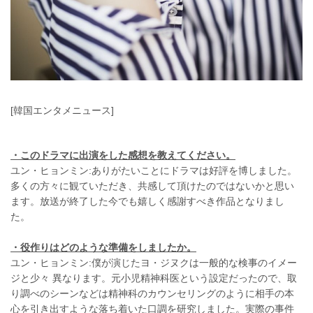
[韓国エンタメニュース]
・このドラマに出演をした感想を教えてください。
ユン・ヒョンミン:ありがたいことにドラマは好評を博しました。
多くの方々に観ていただき、共感して頂けたのではないかと思い
ます。放送が終了した今でも嬉しく感謝すべき作品となりまし
た。
・役作りはどのような準備をしましたか。
ユン・ヒョンミン:僕が演じたヨ・ジヌクは一般的な検事のイメー
ジと少々 異なります。元小児精神科医という設定だったので、取
り調べのシーンなどは精神科のカウンセリングのように相手の本
心を引き出すような落ち着いた口調を研究しました。実際の事件