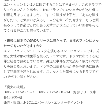
ユン・ヒョンミン:1人に限定することはできません。このドラマで
リョウォンさんと出会い、他のドラマでもいい出会いがあり僕に
影響を及ぼしてきました。「すごく演技が上手だ」「あんな演技
がしたい」と気合いが入るし、自分を奮い立たせます。もっと頑
張ろうって作品ごとに出会う先輩方が僕にとっていい影響を与え
てくれる師匠だと思っています。
・最後に日本での
DVD
リリースに当たって、日本のファンにメッ
セージをいただけますか?
ユン・ヒョンミン:ヨ・ジヌクを演じるユン・ヒョンミンです。児
童と女性対象の性犯罪を扱ったドラマです。ドラマに出てくる犯
罪は社会で頻発しています。身近な事件なので恐らく観ていて憤
りを感じると思います。ドラマの出演者たちが事件を痛快に解決
して犯罪者を懲らしめます。スカッとした気分になるドラマです
のでぜひご覧ください。
「魔女の法廷」
DVD-SET1&Vol.1～7、DVD-SET2&Vol.8～14 好評リリース中
各15,200+税
発売・販売元:NBCユニバーサル・エンターテイメント