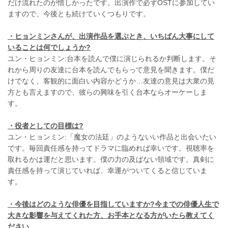
だけ流れたのが惜しかったです。出演作で必ずOSTに参加してい
ますので、今後とも続けていくつもりです。
・ヒョンミンさんが、出演作品を選ぶとき、いちばん大事にして
いることは何でしょうか?
ユン・ヒョンミン:台本を読んで僕に演じられるか判断します。そ
れから周りの友達に台本を読んでもらって意見を聞きます。僕だ
けでなく、客観的に面白い内容かどうか…友達の意見は大衆の見
方とも言えますので、彼らの興味を引く台本ならオーケーしま
す。
・役者としての目標は?
ユン・ヒョンミン:「魔女の法廷」のようないい作品と出会いたい
です。毎回責任感を持ってドラマに臨めれば幸いです。視聴率を
取れるかは運だと思います。僕の力の及ばない領域です。真剣に
責任感を持って演じていれば、幸運がついてくると信じていま
す。
・今後はどのような俳優を目指していますか?今までの俳優人生で
大きな影響を与えてくれた方、お手本となる方がいたら教えてく
ださい。