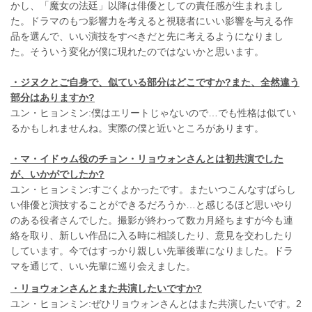
かし、「魔女の法廷」以降は俳優としての責任感が生まれまし
た。ドラマのもつ影響力を考えると視聴者にいい影響を与える作
品を選んで、いい演技をすべきだと先に考えるようになりまし
た。そういう変化が僕に現れたのではないかと思います。
・ジヌクとご自身で、似ている部分はどこですか?また、全然違う
部分はありますか?
ユン・ヒョンミン:僕はエリートじゃないので…でも性格は似てい
るかもしれませんね。実際の僕と近いところがあります。
・マ・イドゥム役のチョン・リョウォンさんとは初共演でした
が、いかがでしたか?
ユン・ヒョンミン:すごくよかったです。またいつこんなすばらし
い俳優と演技することができるだろうか…と感じるほど思いやり
のある役者さんでした。撮影が終わって数カ月経ちますが今も連
絡を取り、新しい作品に入る時に相談したり、意見を交わしたり
しています。今ではすっかり親しい先輩後輩になりました。ドラ
マを通じて、いい先輩に巡り会えました。
・リョウォンさんとまた共演したいですか?
ユン・ヒョンミン:ぜひリョウォンさんとはまた共演したいです。2