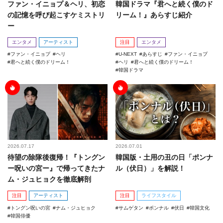
ファン・イニョプ＆ヘリ、初恋
韓国ドラマ『君へと続く僕のド
の記憶を呼び起こすケミストリ
リーム！』あらすじ紹介
ー
エンタメ
アーティスト
注目
エンタメ
ファン・イニョプ
ヘリ
U-NEXT
あらすじ
ファン・イニョプ
君へと続く僕のドリーム！
ヘリ
君へと続く僕のドリーム！
韓国ドラマ
2026.07.17
2026.07.01
待望の除隊後復帰！『トングン
韓国版・土用の丑の日「ポンナ
ー呪いの宮ー』で帰ってきたナ
ル（伏日）」を解説！
ム・ジュヒョクを徹底解剖
注目
アーティスト
注目
ライフスタイル
トングン呪いの宮
ナム・ジュヒョク
サムゲタン
ポンナル
伏日
韓国文化
韓国俳優