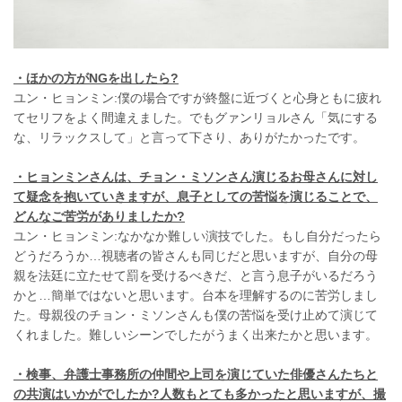
・ほかの方がNGを出したら?
ユン・ヒョンミン:僕の場合ですが終盤に近づくと心身ともに疲れ
てセリフをよく間違えました。でもグァンリョルさん「気にする
な、リラックスして」と言って下さり、ありがたかったです。
・ヒョンミンさんは、チョン・ミソンさん演じるお母さんに対し
て疑念を抱いていきますが、息子としての苦悩を演じることで、
どんなご苦労がありましたか?
ユン・ヒョンミン:なかなか難しい演技でした。もし自分だったら
どうだろうか…視聴者の皆さんも同じだと思いますが、自分の母
親を法廷に立たせて罰を受けるべきだ、と言う息子がいるだろう
かと…簡単ではないと思います。台本を理解するのに苦労しまし
た。母親役のチョン・ミソンさんも僕の苦悩を受け止めて演じて
くれました。難しいシーンでしたがうまく出来たかと思います。
・
検事、
弁護士事務所の仲間や上司を演じていた俳優さんたちと
の共演はいかがでしたか?人数もとても多かったと思いますが、撮