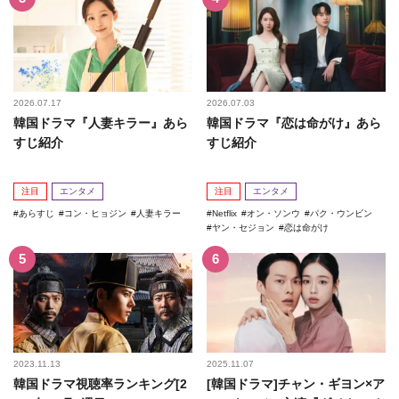
2026.07.17
2026.07.03
韓国ドラマ『人妻キラー』あら
韓国ドラマ『恋は命がけ』あら
すじ紹介
すじ紹介
注目
エンタメ
注目
エンタメ
あらすじ
コン・ヒョジン
人妻キラー
Netflix
オン・ソンウ
パク・ウンビン
ヤン・セジョン
恋は命がけ
2023.11.13
2025.11.07
韓国ドラマ視聴率ランキング[2
[韓国ドラマ]チャン・ギヨン×ア