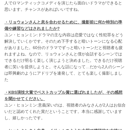
人でロマンティックコメディを演じたら面白いドラマができると
思います。チャンスがあればいいですね。
・リョウォンさんと息を合わせるために、撮影前に何か特別の準
備や練習などはされましたか?
ユン・ヒョンミン:ドラマの主な内容は恋愛ではなく性犯罪をどう
解決していくかです。そのため下手すると暗いトーンになる心配
がありました。60分のドラマでずっと暗いトーンだと視聴者も疲
れますよね。なので、リョウォンさんと僕が会話するシーンでは
できるだけ明るく楽しく演じようと決めました。できるだけ視聴
者に笑いを提供しようと。そんな話になって…だから2人のシーン
は即興劇のようにアドリブを連発して、とても楽しく撮影しまし
た
・
KBS
演技大賞でベストカップル賞に選ばれましたが、その感想
を聞かせてください。
ユン・ヒョンミン:意義深いのは、視聴者のみなさんが2人はお似合
いだと認めてくれた賞だということです。本当に感謝しています
し、嬉しかったです。