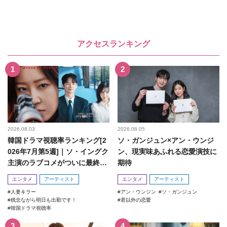
アクセスランキング
2026.08.03
2026.08.05
韓国ドラマ視聴率ランキング[2
ソ・ガンジュン×アン・ウンジ
026年7月第5週]｜ソ・イングク
ン、現実味あふれる恋愛演技に
主演のラブコメがついに最終
期待
回！
エンタメ
アーティスト
エンタメ
アーティスト
人妻キラー
アン・ウンジン
ソ・ガンジュン
残念ながら明日も出勤です！
君以外の恋愛
韓国ドラマ視聴率