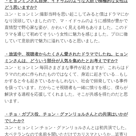
・ヒョンミンさん自身、イドゥムのような大胆で積極的な女性は
どう思いますか?
ユン・ヒョンミン:撮影当時を思い起こしてみると僕はドラマにか
なり没頭していましたので、マ・イドゥムのように感情が豊かで
直情型で野心家な姿が、かわいく見える時もありました。このド
ラマを通じて初めてそういう女性に魅力を感じました。プロに徹
していて意欲的で魅力に溢れていると思いました。
・放送中、視聴者からたくさん愛されたドラマでしたね。ヒョン
ミンさんは、どういう部分が人気を集めたとお考えですか?
ユン・ヒョンミン:毎回さまざまな事件が起きますが、これらはド
ラマのために作られたものではなくて、身近に起きている…もし
かすると今も起きているかもしれない、社会で頻発している事件
を扱っています。だからこそ視聴者も一緒に憤りを感じ、僕らが
解決する過程を応援してくれました。そこが共感を得たのだと思
います。
・チョ・ガプス役、チョン・グァンリョルさんとの共演はいかが
でしたか?
ユン・ヒョンミン:チョン・グァンリョルさんとは初共演でした。
大ベテランなので名前を聞いただけでカリスマというか…近寄り