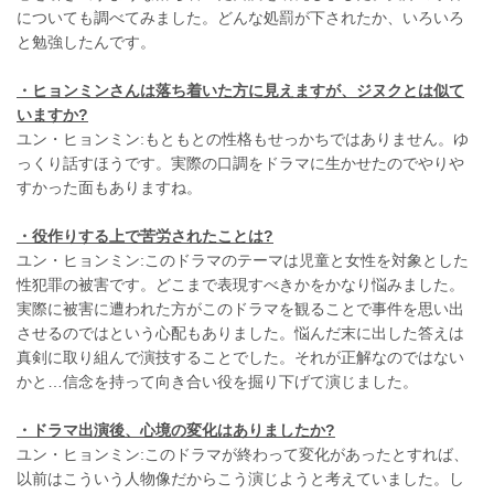
についても調べてみました。どんな処罰が下されたか、いろいろ
と勉強したんです。
・ヒョンミンさんは落ち着いた方に見えますが、ジヌクとは似て
いますか?
ユン・ヒョンミン:もともとの性格もせっかちではありません。ゆ
っくり話すほうです。実際の口調をドラマに生かせたのでやりや
すかった面もありますね。
・役作りする上で苦労されたことは?
ユン・ヒョンミン:このドラマのテーマは児童と女性を対象とした
性犯罪の被害です。どこまで表現すべきかをかなり悩みました。
実際に被害に遭われた方がこのドラマを観ることで事件を思い出
させるのではという心配もありました。悩んだ末に出した答えは
真剣に取り組んで演技することでした。それが正解なのではない
かと…信念を持って向き合い役を掘り下げて演じました。
・ドラマ出演後、心境の変化はありましたか?
ユン・ヒョンミン:このドラマが終わって変化があったとすれば、
以前はこういう人物像だからこう演じようと考えていました。し