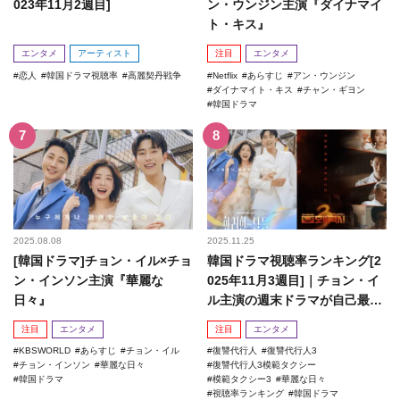
023年11月2週目]
ン・ウンジン主演『ダイナマイ
ト・キス』
エンタメ
アーティスト
注目
エンタメ
恋人
韓国ドラマ視聴率
高麗契丹戦争
Netflix
あらすじ
アン・ウンジン
ダイナマイト・キス
チャン・ギヨン
韓国ドラマ
2025.08.08
2025.11.25
[韓国ドラマ]チョン・イル×チョ
韓国ドラマ視聴率ランキング[2
ン・インソン主演『華麗な
025年11月3週目]｜チョン・イ
日々』
ル主演の週末ドラマが自己最高
記録を更新！
注目
エンタメ
注目
エンタメ
KBSWORLD
あらすじ
チョン・イル
復讐代行人
復讐代行人3
チョン・インソン
華麗な日々
復讐代行人3模範タクシー
韓国ドラマ
模範タクシー3
華麗な日々
視聴率ランキング
韓国ドラマ