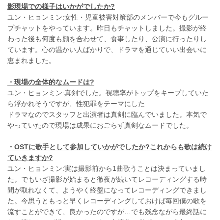
影現場での様子はいかがでしたか?
ユン・ヒョンミン:女性・児童被害対策部のメンバーで今もグルー
プチャットをやっています。昨日もチャットしました。撮影が終
わった後も何度も顔を合わせて、食事したり、公演に行ったりし
ています。心の温かい人ばかりで、ドラマを通じていい出会いに
恵まれました。
・現場の全体的なムードは?
ユン・ヒョンミン:真剣でした。視聴率がトップをキープしていた
ら浮かれそうですが、性犯罪をテーマにした
ドラマなのでスタッフと出演者は真剣に臨んでいました。本気で
やっていたので現場は成果におごらず真剣なムードでした。
・
OST
に歌手として参加していかがでしたか?これからも歌は続け
ていきますか?
ユン・ヒョンミン:実は撮影前から1曲歌うことは決まっていまし
た。でもいざ撮影が始まると徹夜が続いてレコーディングする時
間が取れなくて、ようやく終盤になってレコーディングできまし
た。今思うともっと早くレコーディングしておけば毎回僕の歌を
流すことができて、良かったのですが…でも残念ながら最終話に