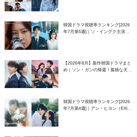
韓国ドラマ視聴率ランキング[2026
年7月第5週]｜ソ・イングク主演の
ラブコメがついに最終回！
【2026年8月】新作韓国ドラマまと
め｜ソン・ガンの帰還！孤独な天才
高校生ピアニスト役
韓国ドラマ視聴率ランキング[2026
年7月第4週]｜アン・ヒヨン（EXID
ハニ）復帰作『愛が来る』に注目！