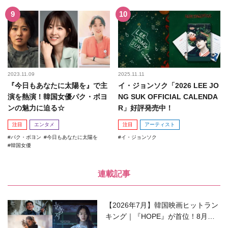
2023.11.09
2025.11.11
『今日もあなたに太陽を』で主
イ・ジョンソク「2026 LEE JO
演を熱演！韓国女優パク・ボヨ
NG SUK OFFICIAL CALENDA
ンの魅力に迫る☆
R」好評発売中！
注目
エンタメ
注目
アーティスト
パク・ボヨン
今日もあなたに太陽を
イ・ジョンソク
韓国女優
連載記事
【2026年7月】韓国映画ヒットラン
キング｜『HOPE』が首位！8月公
開の注目作は？